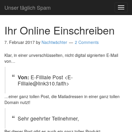
Unser täglich Spam
TOG
NAVI
Ihr Online Einschreiben
7. Februar 2017
by
Nachtwächter
2 Comments
Klar, in einer unverschlüsselten, nicht digital signierten E-Mail
von…
Von:
E-Filliale Post <E-
Filliale@link310.faith>
…einer ganz tollen Post, die Mailadressen in einer ganz tollen
Domain nutzt!
Sehr geehrter Teilnehmer,
Bei dieser Post gibt es auch ein ganz tolles Produkt: