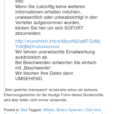
Info:
Wenn Sie zukünftig keine weiteren
Informationen erhalten möchten,
unwissentlich oder unbeabsichtigt in den
Verteiler aufgenommen wurden,
klicken Sie hier um sich SOFORT
abzumelden:
http://munchrich.info/s/MyozNjUqMTQxMj
YxKjMqYnJvxxxxxxxx
Wir lehnen unerwüschte Emailwerbung
ausdrücklich ab.
Bei Beschwerden antworten Sie einfach
mit „Beschwerde“.
Wir löschen Ihre Daten dann
UMGEHEND.
„Sehr geehrter Interessent“ ist beinahe schon ein sicheres
Erkennungszeichen für die heutige Fuhre dieses Sondermülls,
wird aber leider nicht immer verwendet.
Posted in:
Mail
Tagged:
Affiliate
,
Binäre Optionen
,
Click here
,