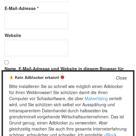
E-Mail-Adresse
*
Website
Name, E-Mail-Adresse und Website in diesem Browser für
meinen nächsten Kommentar speichern.
Kein Adblocker erkannt
Close
Bitte installieren Sie so schnell wie möglich einen Adblocker
für ihren Webbrowser! Sie schützen damit die Ihren
Computer vor Schadsoftware, die über
Malvertising
verteilt
wird, und Sie schützen sich selbst vor Ausspähung und
intransparentem Datenhandel durch halbseiden bis
grenzkriminell vorgehende Wirtschaftsunternehmen. Das ist
Grund genug, einen Adblocker zu verwenden. Aber
Copyright © 2026 Unser täglich Spam.
gleichzeitig machen Sie auch Ihre gesamte Interneterfahrung
Mobile
WordPress Theme by themehall.com
schöner, erfreulicher und schneller. Ich empfehle
uBlock