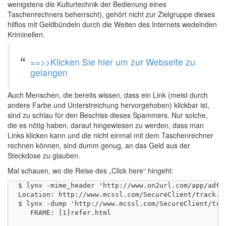
wenigstens die Kulturtechnik der Bedienung eines
Taschenrechners beherrscht), gehört nicht zur Zielgruppe dieses
hilflos mit Geldbündeln durch die Weiten des Internets wedelnden
Kriminellen.
==>>Klicken Sie hier um zur Webseite zu
gelangen
Auch Menschen, die bereits wissen, dass ein Link (meist durch
andere Farbe und Unterstreichung hervorgehoben) klickbar ist,
sind zu schlau für den Beschiss dieses Spammers. Nur solche,
die es nötig haben, darauf hingewiesen zu werden, dass man
Links klicken kann und die nicht einmal mit dem Taschenrechner
rechnen können, sind dumm genug, an das Geld aus der
Steckdose zu glauben.
Mal schauen, wo die Reise des „Click here“ hingeht:
$ lynx -mime_header 'http://www.on2url.com/app/adtr
Location: http://www.mcssl.com/SecureClient/track.as
$ lynx -dump 'http://www.mcssl.com/SecureClient/trac
   FRAME: [1]refer.html
