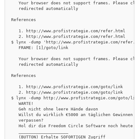
   Your browser does not support frames. Please clic
   redirected automatically

References

   1. http://www.profistrategie.com/refer.html

   2. http://www.profistrategie.com/refer.html

$ lynx -dump 'http://www.profistrategie.com/refer.ht
   FRAME: [1]/goto/link

   Your browser does not support frames. Please clic
   redirected automatically

References

   1. http://www.profistrategie.com/goto/link

   2. http://www.profistrategie.com/goto/link

$ lynx -dump http://www.profistrategie.com/goto/link
   WARTE!

   Geh nicht ohne leere Hände davon

   Willst du wirklich €5000 an täglichen Gewinnen un
   verpassen?

   Hol dir die Freedom Circle Software noch heute UM
   ____________________

   (BUTTON) Erhalte SOFORTIGEN Zugriff
