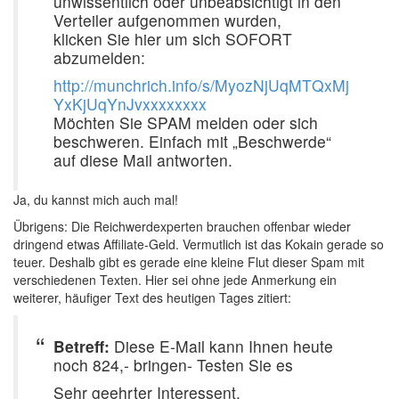
unwissentlich oder unbeabsichtigt in den
Verteiler aufgenommen wurden,
klicken Sie hier um sich SOFORT
abzumelden:
http://munchrich.info/s/MyozNjUqMTQxMj
YxKjUqYnJvxxxxxxxx
Möchten Sie SPAM melden oder sich
beschweren. Einfach mit „Beschwerde“
auf diese Mail antworten.
Ja, du kannst mich auch mal!
Übrigens: Die Reichwerdexperten brauchen offenbar wieder
dringend etwas Affiliate-Geld. Vermutlich ist das Kokain gerade so
teuer. Deshalb gibt es gerade eine kleine Flut dieser Spam mit
verschiedenen Texten. Hier sei ohne jede Anmerkung ein
weiterer, häufiger Text des heutigen Tages zitiert:
Betreff:
Diese E-Mail kann Ihnen heute
noch 824,- bringen- Testen Sie es
Sehr geehrter Interessent,