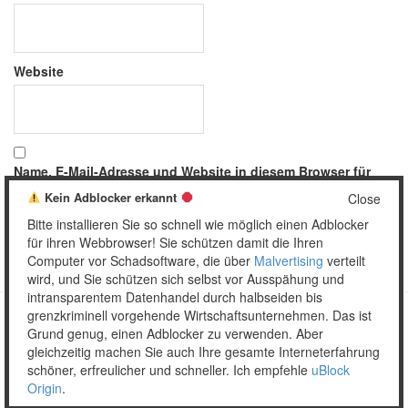
Website
Name, E-Mail-Adresse und Website in diesem Browser für
meinen nächsten Kommentar speichern.
Kein Adblocker erkannt
Close
Bitte installieren Sie so schnell wie möglich einen Adblocker
für ihren Webbrowser! Sie schützen damit die Ihren
Computer vor Schadsoftware, die über
Malvertising
verteilt
wird, und Sie schützen sich selbst vor Ausspähung und
intransparentem Datenhandel durch halbseiden bis
grenzkriminell vorgehende Wirtschaftsunternehmen. Das ist
Grund genug, einen Adblocker zu verwenden. Aber
Copyright © 2026 Unser täglich Spam.
gleichzeitig machen Sie auch Ihre gesamte Interneterfahrung
Mobile
WordPress Theme by themehall.com
schöner, erfreulicher und schneller. Ich empfehle
uBlock
Origin
.