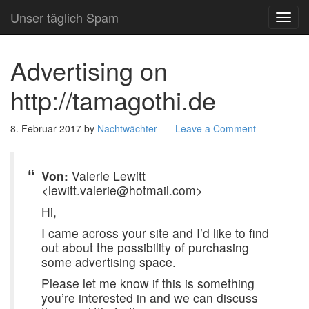
Unser täglich Spam
TOG
NAVI
Advertising on
http://tamagothi.de
8. Februar 2017
by
Nachtwächter
Leave a Comment
Von:
Valerie Lewitt
<lewitt.valerie@hotmail.com>
Hi,
I came across your site and I’d like to find
out about the possibility of purchasing
some advertising space.
Please let me know if this is something
you’re interested in and we can discuss