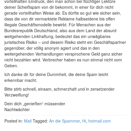
vorteilhaften Eindruck, den man schon bei flüchtiger Lektüre
deiner Scheißspam von dir bekommt, in einer für dich nicht
gerade vorteilhaften Weise ab. Es dürfte so gut wie sicher sein,
dass die von dir vermarktete Reklame halbseidene bis offen
illegale Geschäftsmodelle bewirbt. Für Menschen aus der
Bundesrepublik Deutschland, also aus dem Land der absurd
weitgehenden Linkhaftung, bedeutet das ein unwägbares
juristisches Risiko – und diesem Risiko steht ein Geschäftspartner
gegenüber, der völlig anonym agiert und das in den
weitergehenden Verhandlungen versprochene Geld ganz sicher
nicht bezahlen wird. Verbrecher haben es nun einmal nicht vom
Geben.
Ich danke dir für deine Dummheit, die deine Spam leicht
erkennbar macht.
Bitte stirb schnell, einsam, schmerzhaft und in zersetzender
Verzweiflung!
Dein dich „genießen“ müssender
Nachtwächter
Posted in:
Mail
Tagged:
An die Spammer
,
Hi
,
hotmail.com