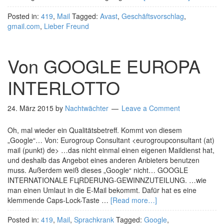
Posted in:
419
,
Mail
Tagged:
Avast
,
Geschäftsvorschlag
,
gmail.com
,
Lieber Freund
Von GOOGLE EUROPA
INTERLOTTO
24. März 2015
by
Nachtwächter
Leave a Comment
Oh, mal wieder ein Qualitätsbetreff. Kommt von diesem
„Google“… Von: Eurogroup Consultant <eurogroupconsultant (at)
mail (punkt) de> …das nicht einmal einen eigenen Maildienst hat,
und deshalb das Angebot eines anderen Anbieters benutzen
muss. Außerdem weiß dieses „Google“ nicht… GOOGLE
INTERNATIONALE FЦRDERUNG-GEWINNZUTEILUNG. …wie
man einen Umlaut in die E-Mail bekommt. Dafür hat es eine
klemmende Caps-Lock-Taste …
[Read more…]
Posted in:
419
,
Mail
,
Sprachkrank
Tagged:
Google
,