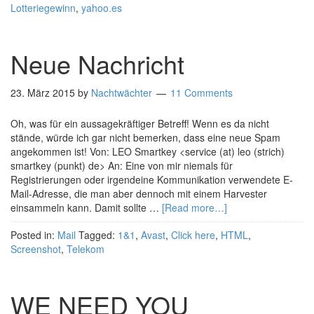
Lotteriegewinn
,
yahoo.es
Neue Nachricht
23. März 2015
by
Nachtwächter
11 Comments
Oh, was für ein aussagekräftiger Betreff! Wenn es da nicht
stände, würde ich gar nicht bemerken, dass eine neue Spam
angekommen ist! Von: LEO Smartkey <service (at) leo (strich)
smartkey (punkt) de> An: Eine von mir niemals für
Registrierungen oder irgendeine Kommunikation verwendete E-
Mail-Adresse, die man aber dennoch mit einem Harvester
einsammeln kann. Damit sollte …
[Read more…]
Posted in:
Mail
Tagged:
1&1
,
Avast
,
Click here
,
HTML
,
Screenshot
,
Telekom
WE NEED YOU