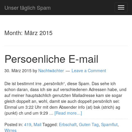
Unser täglich Spam
TOG
NAVI
Month:
März 2015
Persoenliche E-mail
30. März 2015
by
Nachtwächter
Leave a Comment
Die ist bestimmt irre „persönlich“, diese Spam. Das sehe ich
schon daran, dass ich sie auf verschiedenen Adressen habe, und
auf meiner hauptsächlich genutzten Mailadresse kam sie sogar
gleich doppelt an, wohl, damit sie auch doppelt persönlich sei:
Einmal um 3:22 Uhr mit dem Absender info (at) bsk (strich) ag
(punkt) ch und um 9:29 …
[Read more…]
Posted in:
419
,
Mail
Tagged:
Erbschaft
,
Guten Tag
,
Spamflut
,
Wirres