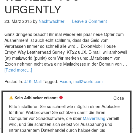
URGENTLY
23. März 2015
by
Nachtwächter
Leave a Comment
Ganz dringend braucht ihr mal wieder ein paar neue Opfer zum
Ausnehmen! Ist auch echt schlimm, dass das Geld vom
Verprassen immer so schnell alle wird… ExxonMobil House
Ermyn Way Leatherhead Surrey, KT22 8UX. E-mail: williamhowell
(at) mail2world (punkt) com Wir merken uns: „Mitarbeiter“ von
Exxon nehmen nicht etwa eine Mailadresse in der Domain von …
[Read more…]
Posted in:
419
,
Mail
Tagged:
Exxon
,
mail2world.com
Kein Adblocker erkannt
Close
Bitte installieren Sie so schnell wie möglich einen Adblocker
1
2
…
4
Weiter »
für ihren Webbrowser! Sie schützen damit die Ihren
Computer vor Schadsoftware, die über
Malvertising
verteilt
wird, und Sie schützen sich selbst vor Ausspähung und
intransparentem Datenhandel durch halbseiden bis