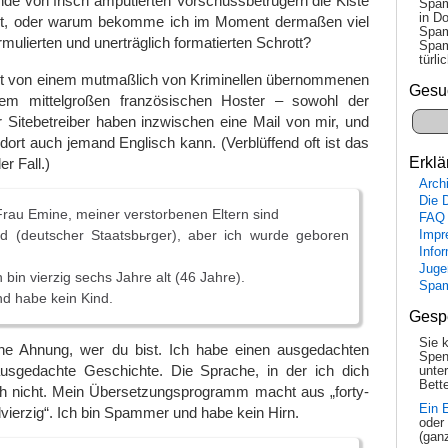
de von frisch amputierten Vorschussbetrügern die Kiste
Spam
in Do
ht, oder warum bekomme ich im Moment dermaßen viel
Spam
mulierten und unerträglich formatierten Schrott?
Spam
tür­l
 von einem mutmaßlich von Kriminellen übernommenen
Gesu
em mittelgroßen französischen Hoster – sowohl der
 Sitebetreiber haben inzwischen eine Mail von mir, und
 dort auch jemand Englisch kann. (Verblüffend oft ist das
Erklä
er Fall.)
Arch
Die 
rau Emine, meiner verstorbenen Eltern sind
FAQ
d (deutscher Staatsbьrger), aber ich wurde geboren
Impr
Info
Juge
ch bin vierzig sechs Jahre alt (46 Jahre).
Spa
nd habe kein Kind.
Gesp
Sie 
ine Ahnung, wer du bist. Ich habe einen ausgedachten
Spen
sgedachte Geschichte. Die Sprache, in der ich dich
unte
Bette
ch nicht. Mein Übersetzungsprogramm macht aus „forty-
Ein 
dvierzig“. Ich bin Spammer und habe kein Hirn.
oder
(gan