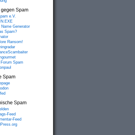
bung
s gegen Spam
spam e.V.
IN.EXE
 Name Generator
das Spam?
nator
ore Ransom!
hingradar
nceScambaiter
mgourmet
 Forum Spam
fonpaul
e Spam
epage
odon
lfed
nische Spam
lden
rags-Feed
entar-Feed
Press.org