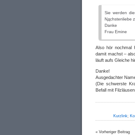
Sie werden di
Nдchstenliebe z
Danke
Frau Emine
Also hör nochmal h
damit machst – als
läuft aufs Gleiche h
Danke!
Ausgedachter Name
(Die schwerste Kra
Befall mit Filzläusen
Kurzlink
;
Ko
« Vorheriger Beitrag