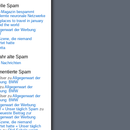
elle Spam
-Magazin bespammt
lernte neuronale Netzwerke
places to travel in january
nd the world
egenwart der Werbung:
W
Szene, die niemand
tet hatte
etta
ahr alte Spam
 Nachrichten
entierte Spam
User
zu
Allgegenwart der
bung: BMW
zu
Allgegenwart der
bung: BMW
User
zu
Allgegenwart der
bung: BMW
egenwart der Werbung:
« Unser täglich Spam
zu
neueste Beitrag zur
egenwart der Werbung
Szene, die niemand
tet hatte « Unser täglich