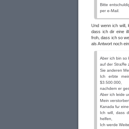
Bitte entschuld
per e-Mail.
Und wenn ich will, 
dass ich dir eine 
froh, dass ich so w
als Antwort noch ei
Aber ich bin so
auf der StraЯe 
Sie anderen Men
Ich erbte mei
$3.500.000,
nachdem er ges
Aber ich leide 
Mein verstorbe
Kanada fьr ein
Ich will, dass
helfen,
Ich werde Weite