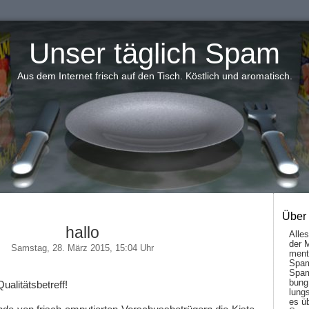
Unser täglich Spam
Aus dem Internet frisch auf den Tisch. Köstlich und aromatisch.
Über
hallo
Alle
der 
Samstag, 28. März 2015, 15:04 Uhr
men­t
Spam
Spam
bung
ualitätsbetreff!
lungs
es ü