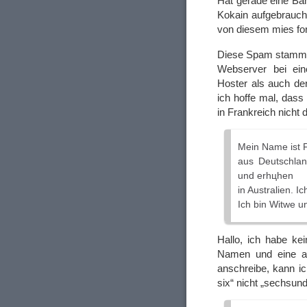
Hat gerade eine Ban
Kokain aufgebrauc
von diesem mies for
Diese Spam stammt
Webserver bei ein
Hoster als auch der
ich hoffe mal, dass
in Frankreich nicht d
Mein Name ist F
aus Deutschlan
und erhцhen
in Australien. I
Ich bin Witwe u
Hallo, ich habe ke
Namen und eine au
anschreibe, kann i
six“ nicht „sechsun