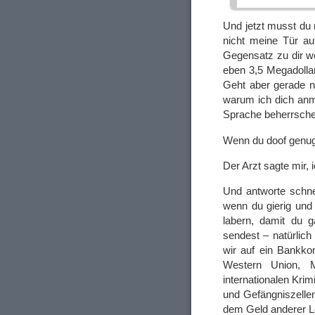
Und jetzt musst du 
nicht meine Tür a
Gegensatz zu dir w
eben 3,5 Megadolla
Geht aber gerade ni
warum ich dich anma
Sprache beherrsche: 
Wenn du doof genug 
Der Arzt sagte mir,
Und antworte schnel
wenn du gierig und
labern, damit du ga
sendest – natürlich
wir auf ein Bankko
Western Union, Mo
internationalen Kri
und Gefängniszellen
dem Geld anderer Le