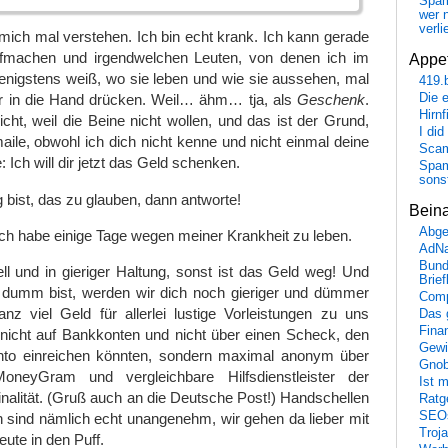
Spa
wer n
verli
mich mal verstehen. Ich bin echt krank. Ich kann gerade
ufmachen und irgendwelchen Leuten, von denen ich im
Appet
enigstens weiß, wo sie leben und wie sie aussehen, mal
419.
Die 
r in die Hand drücken. Weil… ähm… tja, als
Geschenk
.
Hirn
cht, weil die Beine nicht wollen, und das ist der Grund,
I did
ile, obwohl ich dich nicht kenne und nicht einmal deine
Scam
Ich will dir jetzt das Geld schenken.
Spam
sons
bist, das zu glauben, dann antworte!
Bein
Abge
 ich habe einige Tage wegen meiner Krankheit zu leben.
AdN
Bund
l und in gieriger Haltung, sonst ist das Geld weg! Und
Brie
 dumm bist, werden wir dich noch gieriger und dümmer
Comp
nz viel Geld für allerlei lustige Vorleistungen zu uns
Das 
Fina
 nicht auf Bankkonten und nicht über einen Scheck, den
Gewi
nto einreichen könnten, sondern maximal anonym über
Gnob
neyGram und vergleichbare Hilfsdienstleister der
Ist 
minalität. (Gruß auch an die Deutsche Post!) Handschellen
Ratge
SEO
 sind nämlich echt unangenehm, wir gehen da lieber mit
Troj
ute in den Puff.