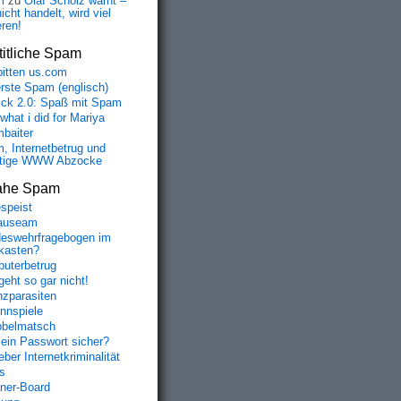
m
zu
Olaf Scholz warnt –
icht handelt, wird viel
eren!
itliche Spam
bitten us.com
erste Spam (englisch)
fick 2.0: Spaß mit Spam
 what i did for Mariya
baiter
, Internetbetrug und
tige WWW Abzocke
ahe Spam
speist
auseam
eswehrfragebogen im
fkasten?
uterbetrug
geht so gar nicht!
nzparasiten
nnspiele
belmatsch
mein Passwort sicher?
ber Internetkriminalität
s
aner-Board