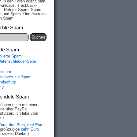
 in den Fo­ren oder Spam
wn­loads, Track­back-
, Re­fe­rer-Spam, Spam,
 und Spam. Und da­zu na­
ich Spam.
chte Spam
rte Spam
ivierte Spam
Datenschleuder-Seite
essum
rmatives zur Spam
ndschutz
m?
endete Spam
können mich mit einer
de über PayPal
rstützen, ich lebe vom
ln:
Euro
,
drei Euro
,
fünf Euro
 großzügige
zehn Euro
z dickes Danke!)