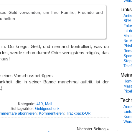
Wer
Link
eses Geld verwenden, um Ihre Familie, Freunde und
Anti
u helfen.
BRA
Fake
Ist 
Maili
No M
in: Du kriegst Geld, und niemand kontrolliert, was du
Phis
Roma
o los, werde schon dumm! Oder wenigstens religiös, das
Spa
inaus!
Stop
Tele
Mein
 eines Vorschussbetrügers
nkheit, die in seiner Bande manchmal auftritt, ist der
Hom
Mast
.)
Pixe
Tech
Kategorie:
419
,
Mail
Anme
Schlagwörter:
Geldgeschenk
Eint
mmentare abonnieren
;
Kommentieren
;
Trackback-URI
Komm
Word
Nächster Beitrag »