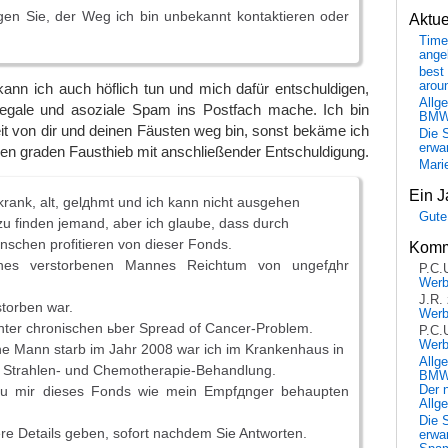
igen Sie, der Weg ich bin unbekannt kontaktieren oder
Aktu
Time
ange
best 
arou
kann ich auch höflich tun und mich dafür entschuldigen,
Allg
illegale und asoziale Spam ins Postfach mache. Ich bin
BM
eit von dir und deinen Fäusten weg bin, sonst bekäme ich
Die 
erwar
nen graden Fausthieb mit anschließender Entschuldigung.
Mari
Ein J
 krank, alt, gelдhmt und ich kann nicht ausgehen
Gute
zu finden jemand, aber ich glaube, dass durch
schen profitieren von dieser Fonds.
Komm
nes verstorbenen Mannes Reichtum von ungefдhr
P.C.
Wer
J.R.
torben war.
Wer
unter chronischen ьber Spread of Cancer-Problem.
P.C.
Wer
ne Mann starb im Jahr 2008 war ich im Krankenhaus in
Allg
e Strahlen- und Chemotherapie-Behandlung.
BMW 
Der 
 du mir dieses Fonds wie mein Empfдnger behaupten
Allg
Die 
re Details geben, sofort nachdem Sie Antworten.
erwar