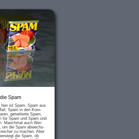
 die Spam
s hier ist Spam. Spam aus
Mail, Spam in den Kom­
aren, ge­twit­ter­te Spam,
 für Spam und Spam und
. Manch­mal auch Wer­
, um die Spam ab­wechs­
­reich­er zu mach­en. Aber
ber­wiegt die Spam, ob