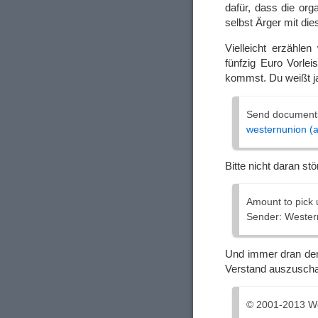
dafür, dass die org
selbst Ärger mit di
Vielleicht erzähle
fünfzig Euro Vorle
kommst. Du weißt ja
Send documents
westernunion (a
Bitte nicht daran st
Amount to pick
Sender: Wester
Und immer dran de
Verstand auszuschal
© 2001-2013 Wes