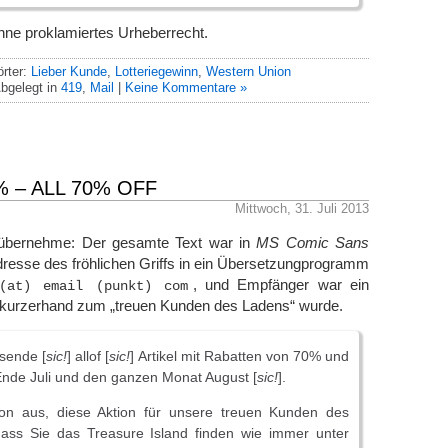
hne proklamiertes Urheberrecht.
rter:
Lieber Kunde
,
Lotteriegewinn
,
Western Union
bgelegt in
419
,
Mail
|
Keine Kommentare »
% – ALL 70% OFF
Mittwoch, 31. Juli 2013
t übernehme: Der gesamte Text war in
MS Comic Sans
resse des fröhlichen Griffs in ein Übersetzungprogramm
, und Empfänger war ein
(at) email (punkt) com
 kurzerhand zum „treuen Kunden des Ladens“ wurde.
sende [
sic!
] allof [
sic!
] Artikel mit Rabatten von 70% und
nde Juli und den ganzen Monat August [
sic!
].
on aus, diese Aktion für unsere treuen Kunden des
dass Sie das Treasure Island finden wie immer unter