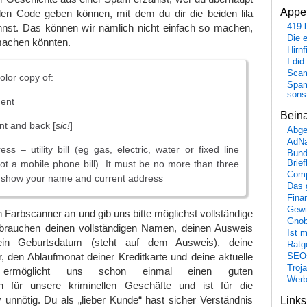
Appet
 den Code geben können, mit dem du dir die beiden lila
419.
nst. Das können wir nämlich nicht einfach so machen,
Die 
machen könnten.
Hirn
I did
Scam
olor copy of:
Spam
sons
ment
Bein
ont and back [
sic!
]
Abge
AdN
ss – utility bill (eg gas, electric, water or fixed line
Bund
ot a mobile phone bill). It must be no more than three
Brie
Comp
 show your name and current address
Das 
Fina
Gewi
Farbscanner an und gib uns bitte möglichst vollständige
Gnob
 brauchen deinen vollständigen Namen, deinen Ausweis
Ist 
in Geburtsdatum (steht auf dem Ausweis), deine
Ratge
 den Ablaufmonat deiner Kreditkarte und deine aktuelle
SEO
Troj
 ermöglicht uns schon einmal einen guten
Wer
ch für unsere kriminellen Geschäfte und ist für die
 unnötig. Du als „lieber Kunde“ hast sicher Verständnis
Link