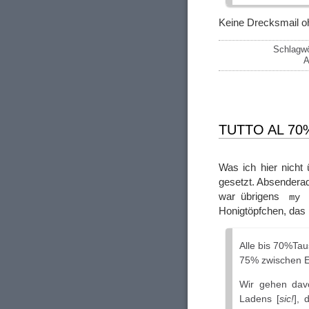
Keine Drecksmail o
Schlagwö
A
TUTTO AL 70
Was ich hier nich
gesetzt. Absenderad
war übrigens
my 
Honigtöpfchen, das
Alle bis 70%Tau
75% zwischen E
Wir gehen dav
Ladens [
sic!
], 