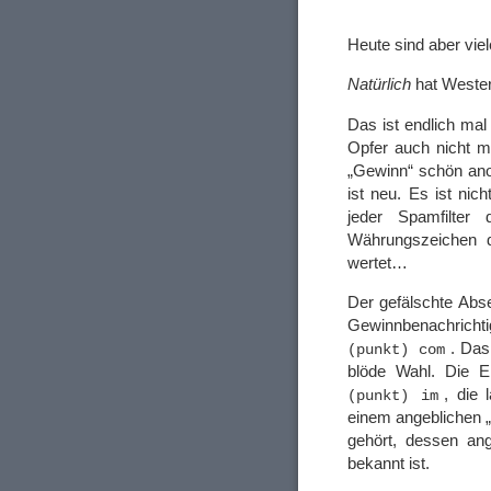
Heute sind aber vie
Natürlich
hat Western
Das ist endlich mal
Opfer auch nicht me
„Gewinn“ schön ano
ist neu. Es ist nic
jeder Spamfilter 
Währungszeichen d
wertet…
Der gefälschte Abs
Gewinnbenachricht
. Das
(punkt) com
blöde Wahl. Die E
, die 
(punkt) im
einem angeblichen 
gehört, dessen ang
bekannt ist.