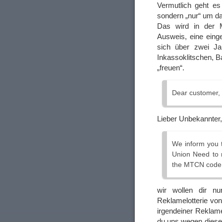
Vermutlich geht es
sondern „nur“ um da
Das wird in der M
Ausweis, eine einge
sich über zwei Jah
Inkassoklitschen, B
„freuen“.
Dear customer,
Lieber Unbekannter,
We inform you
Union Need to r
the MTCN code w
wir wollen dir n
Reklamelotterie von
irgendeiner Reklame
du uns wegen diese