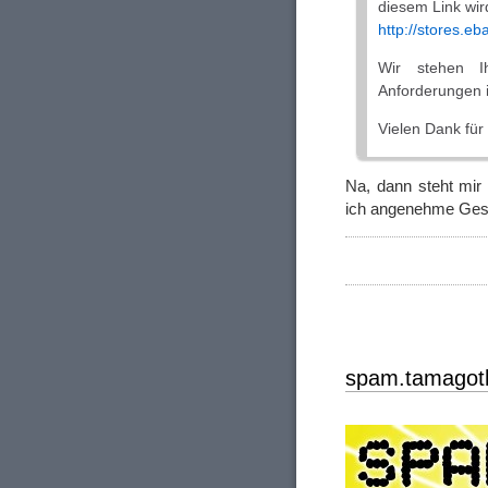
diesem Link wir
http://stores.eba
Wir stehen I
Anforderungen in
Vielen Dank für
Na, dann steht mir
ich angenehme Gese
spam.tamagoth