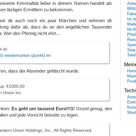
anisierte Kriminalität lieber in deinem Namen handelt als
Anti
BRA
esen lästigen Ermittlern zu bekommen.
Fake
Ist 
n wir dir auch noch ein paar Märchen und nehmen dir
Maili
istung dafür ab, dass du an den angeblichen Tausender
No M
: Wer den Pfennig nicht ehrt…
Phis
Roma
Spa
 at:
Stop
t) westernunion (punkt) im
Tele
Mein
ören, dass der Absender gefälscht wurde.
Hom
Mast
Pixe
 up: €1000,00
Tech
n Union Inc
Anme
Eint
Komm
nken:
Es geht um tausend Euro!!!1!
Grund genug, den
Word
ten und jede Vorsicht beiseite zu legen.
tern Union Holdings, Inc., All Rights Reserved.