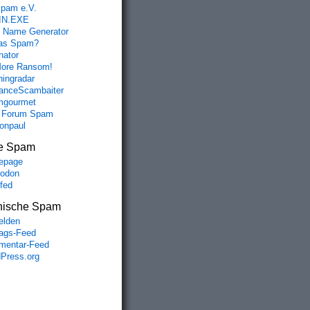
spam e.V.
IN.EXE
 Name Generator
das Spam?
nator
ore Ransom!
hingradar
nceScambaiter
mgourmet
 Forum Spam
fonpaul
e Spam
epage
odon
lfed
nische Spam
lden
rags-Feed
entar-Feed
Press.org