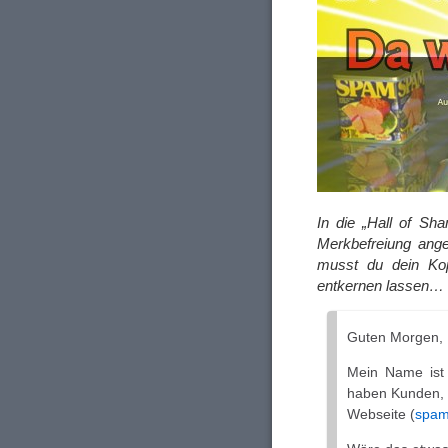
In die „Hall of Sh
Merkbefreiung ange
musst du dein Kopf
entkernen lassen…
Guten Morgen,
Mein Name ist 
haben Kunden, d
Webseite (
spam