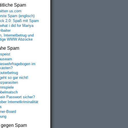
itliche Spam
bitten us.com
erste Spam (englisch)
fick 2.0: Spaß mit Spam
 what i did for Mariya
baiter
, Internetbetrug und
tige WWW Abzocke
ahe Spam
speist
auseam
eswehrfragebogen im
fkasten?
uterbetrug
geht so gar nicht!
nzparasiten
nnspiele
belmatsch
mein Passwort sicher?
ber Internetkriminalität
s
aner-Board
bung
s gegen Spam