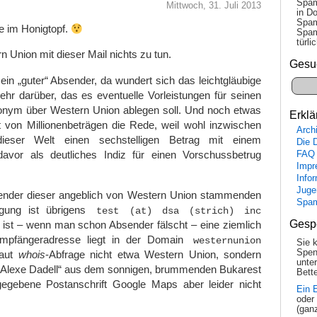
Spam
Mittwoch, 31. Juli 2013
in Do
Spam
le im Honigtopf.
Spam
tür­l
 Union mit dieser Mail nichts zu tun.
Gesu
 ein „guter“ Absender, da wundert sich das leichtgläubige
hr darüber, das es eventuelle Vorleistungen für seinen
nym über Western Union ablegen soll. Und noch etwas
Erklä
ht von Millionenbeträgen die Rede, weil wohl inzwischen
Arch
dieser Welt einen sechstelligen Betrag mit einem
Die 
avor als deutliches Indiz für einen Vorschussbetrug
FAQ
Impr
Info
Juge
ender dieser angeblich von Western Union stammenden
Spa
igung ist übrigens
test (at) dsa (strich) inc
Gesp
 ist – wenn man schon Absender fälscht – eine ziemlich
mpfängeradresse liegt in der Domain
westernunion
Sie 
Spen
laut
whois
-Abfrage nicht etwa Western Union, sondern
unte
„Alexe Dadell“ aus dem sonnigen, brummenden Bukarest
Bette
egebene Postanschrift Google Maps aber leider nicht
Ein 
oder
(gan