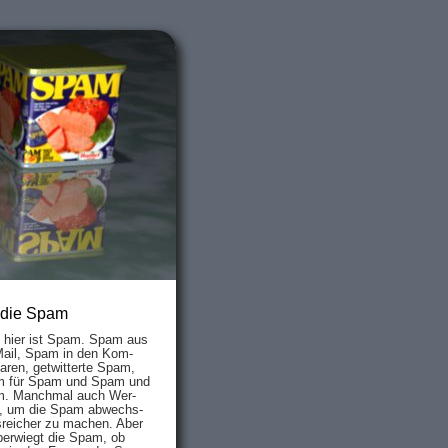
 die Spam
s hier ist Spam. Spam aus
Mail, Spam in den Kom­
aren, ge­twit­ter­te Spam,
 für Spam und Spam und
. Manch­mal auch Wer­
, um die Spam ab­wechs­
­reich­er zu mach­en. Aber
ber­wiegt die Spam, ob