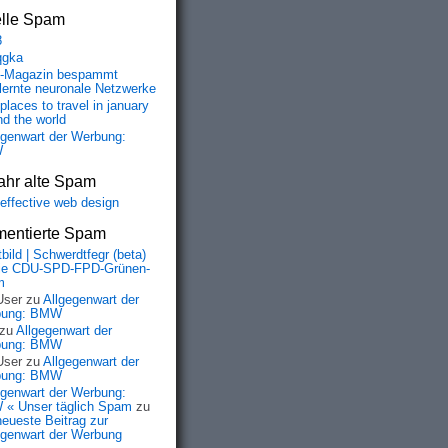
elle Spam
8
qgka
-Magazin bespammt
lernte neuronale Netzwerke
places to travel in january
nd the world
egenwart der Werbung:
W
ahr alte Spam
-effective web design
entierte Spam
bild | Schwerdtfegr (beta)
ie CDU-SPD-FPD-Grünen-
m
User
zu
Allgegenwart der
bung: BMW
zu
Allgegenwart der
bung: BMW
User
zu
Allgegenwart der
bung: BMW
egenwart der Werbung:
« Unser täglich Spam
zu
neueste Beitrag zur
egenwart der Werbung