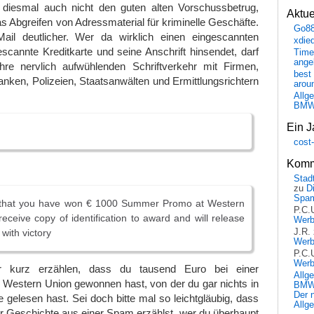
 diesmal auch nicht den guten alten Vorschussbetrug,
Aktu
s Abgreifen von Adressmaterial für kriminelle Geschäfte.
Go8
ail deutlicher. Wer da wirklich einen eingescannten
xdie
scannte Kreditkarte und seine Anschrift hinsendet, darf
Time
ange
re nervlich aufwühlenden Schriftverkehr mit Firmen,
best 
anken, Polizeien, Staatsanwälten und Ermittlungsrichtern
arou
Allg
BM
Ein J
cost
Komm
Stadt
zu
D
Spa
 that you have won € 1000 Summer Promo at Western
P.C.
eceive copy of identification to award and will release
Wer
ith victory
J.R.
Wer
P.C.
Wer
ur kurz erzählen, dass du tausend Euro bei einer
Allg
 Western Union gewonnen hast, von der du gar nichts in
BMW 
Der 
 gelesen hast. Sei doch bitte mal so leichtgläubig, dass
Allg
r Geschichte aus einer Spam erzählst, wer du überhaupt