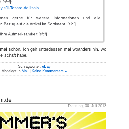
d [
sic!
]:
y.it/Il-Tesoro-dellIsola
hnen gerne für weitere Informationen und alle
 Bezug auf die Artikel im Sortiment. [
sic!
]
 Ihre Aufmerksamkeit [
sic!
]
 mal schön. Ich geh unterdessen mal woanders hin, wo
llschaft habe.
Schlagwörter:
eBay
Abgelegt in
Mail
|
Keine Kommentare »
i.de
Dienstag, 30. Juli 2013