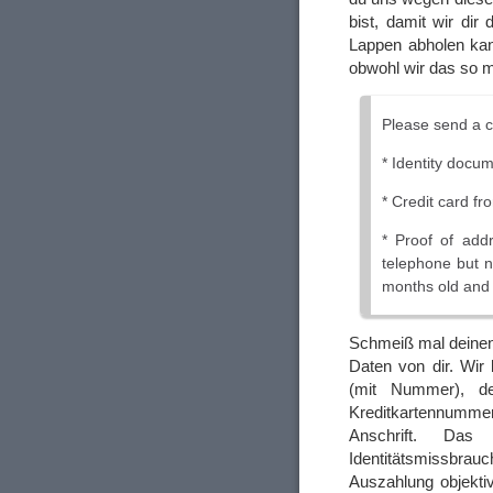
bist, damit wir dir
Lappen abholen kan
obwohl wir das so 
Please send a c
* Identity docu
* Credit card fr
* Proof of addre
telephone but n
months old and
Schmeiß mal deinen 
Daten von dir. Wir
(mit Nummer), de
Kreditkartennummer,
Anschrift. Das
Identitätsmissbrau
Auszahlung objektiv