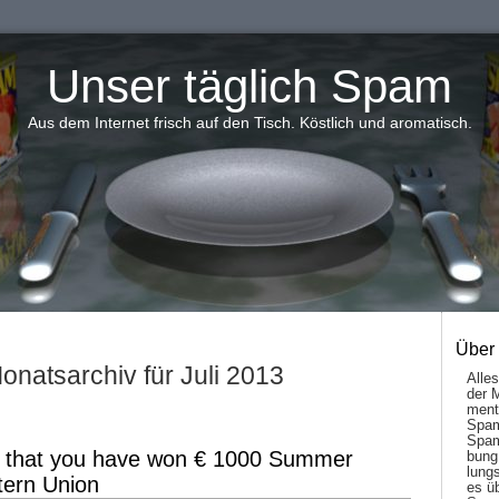
Unser täglich Spam
Aus dem Internet frisch auf den Tisch. Köstlich und aromatisch.
Über
onatsarchiv für Juli 2013
Alle
der 
men­t
Spam
Spam
 that you have won € 1000 Summer
bung
lungs
ern Union
es ü