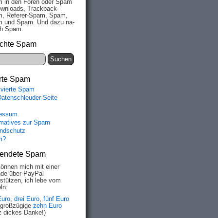
 in den Fo­ren oder Spam
wn­loads, Track­back-
, Re­fe­rer-Spam, Spam,
 und Spam. Und da­zu na­
ich Spam.
chte Spam
rte Spam
ivierte Spam
Datenschleuder-Seite
essum
rmatives zur Spam
ndschutz
m?
endete Spam
können mich mit einer
de über PayPal
rstützen, ich lebe vom
ln:
Euro
,
drei Euro
,
fünf Euro
 großzügige
zehn Euro
z dickes Danke!)