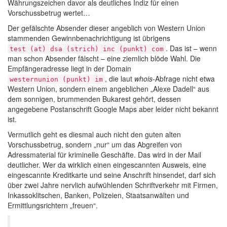
Währungszeichen davor als deutliches Indiz für einen
Vorschussbetrug wertet…
Der gefälschte Absender dieser angeblich von Western Union
stammenden Gewinnbenachrichtigung ist übrigens
. Das ist – wenn
test (at) dsa (strich) inc (punkt) com
man schon Absender fälscht – eine ziemlich blöde Wahl. Die
Empfängeradresse liegt in der Domain
, die laut
whois
-Abfrage nicht etwa
westernunion (punkt) im
Western Union, sondern einem angeblichen „Alexe Dadell“ aus
dem sonnigen, brummenden Bukarest gehört, dessen
angegebene Postanschrift Google Maps aber leider nicht bekannt
ist.
Vermutlich geht es diesmal auch nicht den guten alten
Vorschussbetrug, sondern „nur“ um das Abgreifen von
Adressmaterial für kriminelle Geschäfte. Das wird in der Mail
deutlicher. Wer da wirklich einen eingescannten Ausweis, eine
eingescannte Kreditkarte und seine Anschrift hinsendet, darf sich
über zwei Jahre nervlich aufwühlenden Schriftverkehr mit Firmen,
Inkassoklitschen, Banken, Polizeien, Staatsanwälten und
Ermittlungsrichtern „freuen“.