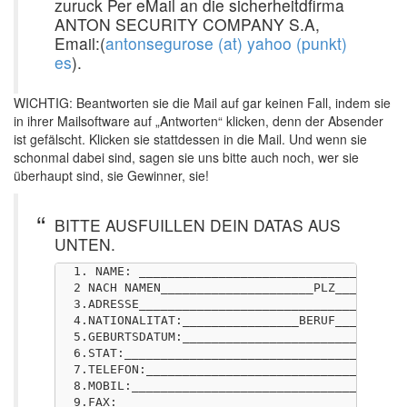
zuruck Per eMail an die sicherheitdfirma
ANTON SECURITY COMPANY S.A,
Email:(
antonsegurose (at) yahoo (punkt)
es
).
WICHTIG: Beantworten sie die Mail auf gar keinen Fall, indem sie
in ihrer Mailsoftware auf „Antworten“ klicken, denn der Absender
ist gefälscht. Klicken sie stattdessen in die Mail. Und wenn sie
schonmal dabei sind, sagen sie uns bitte auch noch, wer sie
überhaupt sind, sie Gewinner, sie!
BITTE AUSFUILLEN DEIN DATAS AUS
UNTEN.
1. NAME: ____________________________________

2 NACH NAMEN_____________________PLZ_________ 
3.ADRESSE____________________________________

4.NATIONALITAT:________________BERUF_________

5.GEBURTSDATUM:______________________________

6.STAT:______________________________________

7.TELEFON:___________________________________

8.MOBIL:_____________________________________

9.FAX:_______________________________________
