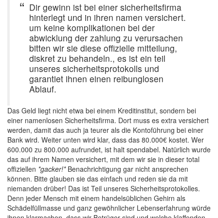
Dir gewinn ist bei einer sicherheitsfirma
hinterlegt und in ihren namen versichert.
um keine komplikationen bei der
abwicklung der zahlung zu verursachen
bitten wir sie diese offizielle mitteilung,
diskret zu behandeln., es ist ein teil
unseres sicherheitsprotokolls und
garantiet ihnen einen reibunglosen
Ablauf.
Das Geld liegt nicht etwa bei einem Kreditinstitut, sondern bei
einer namenlosen Sicherheitsfirma. Dort muss es extra versichert
werden, damit das auch ja teurer als die Kontoführung bei einer
Bank wird. Weiter unten wird klar, dass das 80.000€ kostet. Wer
600.000 zu 800.000 aufrundet, ist halt spendabel. Natürlich wurde
das auf ihrem Namen versichert, mit dem wir sie in dieser total
offiziellen
*gacker!*
Benachrichtigung gar nicht ansprechen
können. Bitte glauben sie das einfach und reden sie da mit
niemanden drüber! Das ist Teil unseres Sicherheitsprotokolles.
Denn jeder Mensch mit einem handelsüblichen Gehirn als
Schädelfüllmasse und ganz gewöhnlicher Lebenserfahrung würde
ihnen klarmachen, dass wir Betrüger sind und welche klaffenden