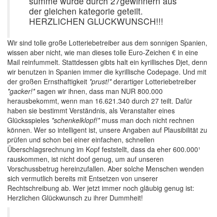
summe wurde durch 27gewinnern aus
der gleichen kategorie geteilt.
HERZLICHEN GLUCKWUNSCH!!!
Wir sind tolle große Lotteriebetreiber aus dem sonnigen Spanien,
wissen aber nicht, wie man dieses tolle Euro-Zeichen € in eine
Mail reinfummelt. Stattdessen gibts halt ein kyrillisches Djet, denn
wir benutzen in Spanien immer die kyrillische Codepage. Und mit
der großen Ernsthaftigkeit
*prust!*
derartiger Lotteriebetreiber
*gacker!*
sagen wir ihnen, dass man NUR 800.000
herausbekommt, wenn man 16.621.340 durch 27 teilt. Dafür
haben sie bestimmt Verständnis, als Veranstalter eines
Glücksspieles
*schenkelklopf!*
muss man doch nicht rechnen
können. Wer so intelligent ist, unsere Angaben auf Plausibilität zu
prüfen und schon bei einer einfachen, schnellen
Überschlagsrechnung im Kopf feststellt, dass da eher 600.000¹
rauskommen, ist nicht doof genug, um auf unseren
Vorschussbetrug hereinzufallen. Aber solche Menschen wenden
sich vermutlich bereits mit Entsetzen von unserer
Rechtschreibung ab. Wer jetzt immer noch gläubig genug ist:
Herzlichen Glückwunsch zu ihrer Dummheit!