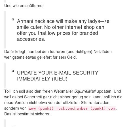
Und wie erschütternd!
Armani necklace will make any ladyв─≥s
smile cuter. No other internet shop can
offer you that low prices for branded
accessories.
Dafür kriegt man bei den teureren (und richtigen) Netzläden
wenigstens etwas geliefert für sein Geld.
UPDATE YOUR E-MAIL SECURITY
IMMEDIATELY (IUEU)
Toll, ich soll also den freien Webmailer
SquirrelMail
updaten. Und
weil es bei Sicherheit gar nicht sicher genug sein kann, soll ich die
neue Version nicht etwa von der offiziellen Site runterladen,
sondern von
.
www (punkt) rocktonchamber (punkt) com
Das ist bestimmt sicherer.