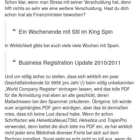
Schon klar, wenn man Stress mit seiner Verschuldung hat, denn
hilft nichts so sehr wie eine weitere Verschuldung. Hast du dich
schon mal als Finanzminister beworben?
Ein Wochenende mit Stil im King Spin
In Wirklichkeit gibts bei euch viele viele Wochen mit Spam.
Business Registration Update 2010/2011
Und um völlig sicher zu stellen, dass sich wirklich ein paar
Geschäftstreibende für 995€ pro Jahr (!) beim völlig unbekannten
„World Company Register“ eintragen lassen, wird das tolle PDF
für die Anmeldung mal eben an alle geschickt, deren
Mailadressen bei den Spammer zirkulieren. Übrigens: Ich würde
euer angehängtes PDF gern würdigen, aber das ist dermaßen
mies, dass ich keine Lust darauf habe. Wenn ihr schon
Schriftarten wie
HelveticaNeueLTStd
,
Helvetica
und
TrajanPro
verwendet, denn bettet die doch bitte ins PDF ein, es hat wirklich
nicht jeder eine Bibliothek diverser Fonts bei sich auf dem
Rechner installiert. Sonst sieht es echt nicht so toll aus, wenn da