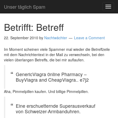
Unser täglich Spam
TOG
NAVI
Betrifft: Betreff
22. September 2010
by
Nachtwächter
Leave a Comment
Im Moment scheinen viele Spammer mal wieder die Betreffzeile
mit dem Nachrichtentext in der Mail zu verwechseln, bei den
vielen überlangen Betreffs, die bei mir auflaufen.
GenericViagra 0nline Pharmacy –
BuyViagra and CheapViagra.. e7j2
Aha, Pimmelpillen kaufen. Und billige Pimmelpillen.
Eine erschuetternde Superausverkauf
von Schweizer-Armbanduhren.