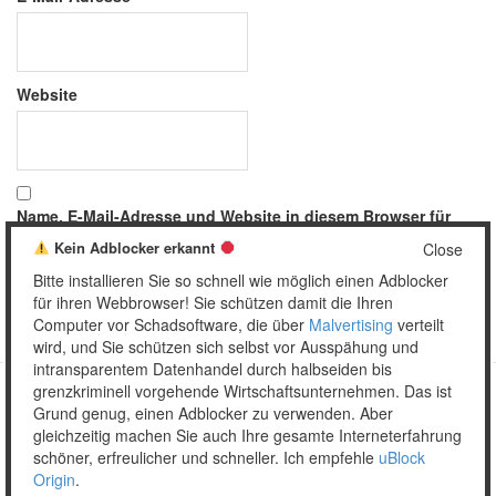
Website
Name, E-Mail-Adresse und Website in diesem Browser für
meinen nächsten Kommentar speichern.
Kein Adblocker erkannt
Close
Bitte installieren Sie so schnell wie möglich einen Adblocker
für ihren Webbrowser! Sie schützen damit die Ihren
Computer vor Schadsoftware, die über
Malvertising
verteilt
wird, und Sie schützen sich selbst vor Ausspähung und
intransparentem Datenhandel durch halbseiden bis
grenzkriminell vorgehende Wirtschaftsunternehmen. Das ist
Grund genug, einen Adblocker zu verwenden. Aber
Copyright © 2026 Unser täglich Spam.
gleichzeitig machen Sie auch Ihre gesamte Interneterfahrung
Mobile
WordPress Theme by themehall.com
schöner, erfreulicher und schneller. Ich empfehle
uBlock
Origin
.