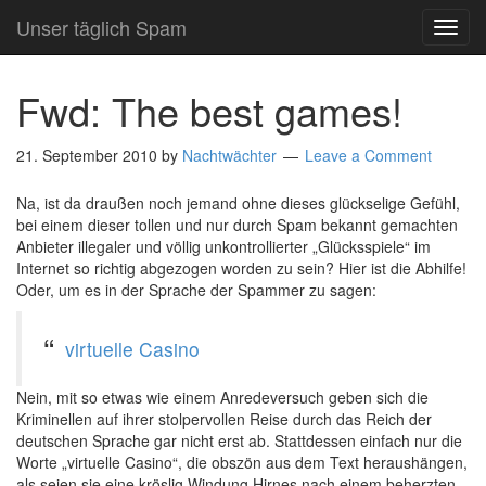
Unser täglich Spam
TOG
NAVI
Fwd: The best games!
21. September 2010
by
Nachtwächter
Leave a Comment
Na, ist da draußen noch jemand ohne dieses glückselige Gefühl,
bei einem dieser tollen und nur durch Spam bekannt gemachten
Anbieter illegaler und völlig unkontrollierter „Glücksspiele“ im
Internet so richtig abgezogen worden zu sein? Hier ist die Abhilfe!
Oder, um es in der Sprache der Spammer zu sagen:
virtuelle Casino
Nein, mit so etwas wie einem Anredeversuch geben sich die
Kriminellen auf ihrer stolpervollen Reise durch das Reich der
deutschen Sprache gar nicht erst ab. Stattdessen einfach nur die
Worte „virtuelle Casino“, die obszön aus dem Text heraushängen,
als seien sie eine kröslig Windung Hirnes nach einem beherzten