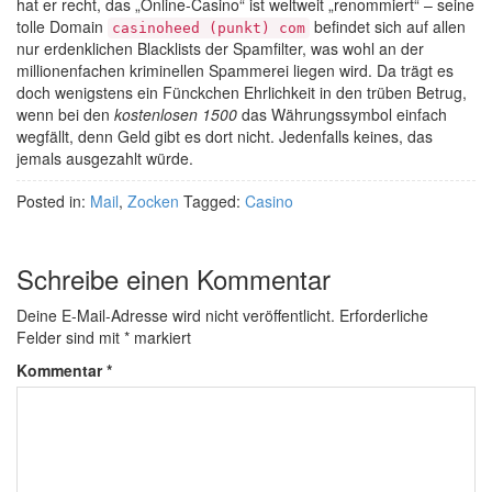
hat er recht, das „Online-Casino“ ist weltweit „renommiert“ – seine
tolle Domain
befindet sich auf allen
casinoheed (punkt) com
nur erdenklichen Blacklists der Spamfilter, was wohl an der
millionenfachen kriminellen Spammerei liegen wird. Da trägt es
doch wenigstens ein Fünckchen Ehrlichkeit in den trüben Betrug,
wenn bei den
kostenlosen 1500
das Währungssymbol einfach
wegfällt, denn Geld gibt es dort nicht. Jedenfalls keines, das
jemals ausgezahlt würde.
Posted in:
Mail
,
Zocken
Tagged:
Casino
Schreibe einen Kommentar
Deine E-Mail-Adresse wird nicht veröffentlicht.
Erforderliche
Felder sind mit
*
markiert
Kommentar
*