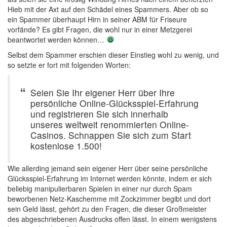
Hieb mit der Axt auf den Schädel eines Spammers. Aber ob so
ein Spammer überhaupt Hirn in seiner ABM für Friseure
vorfände? Es gibt Fragen, die wohl nur in einer Metzgerei
beantwortet werden können…
Selbst dem Spammer erschien dieser Einstieg wohl zu wenig, und
so setzte er fort mit folgenden Worten:
Seien Sie Ihr eigener Herr über Ihre
persönliche Online-Glücksspiel-Erfahrung
und registrieren Sie sich innerhalb
unseres weltweit renommierten Online-
Casinos. Schnappen Sie sich zum Start
kostenlose 1.500!
Wie allerding jemand sein eigener Herr über seine persönliche
Glücksspiel-Erfahrung im Internet werden könnte, indem er sich
beliebig manipulierbaren Spielen in einer nur durch Spam
beworbenen Netz-Kaschemme mit Zockzimmer begibt und dort
sein Geld lässt, gehört zu den Fragen, die dieser Großmeister
des abgeschriebenen Ausdrucks offen lässt. In einem wenigstens