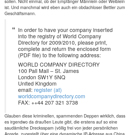
sollen. Nicht einmal, ob der Empfänger Männlein oder Weiblein
ist. Und manchmal wird eben auch ein obdachloser Bettler zum
Geschäftsmann.
In order to have your company inserted
into the registry of World Company
Directory for 2009/2010, please print,
complete and return the enclosed form
(PDF file) to the following address:
WORLD COMPANY DIRECTORY
100 Pall Mall – St. James
London SW1Y 5NQ
United Kingdom
email:
register (at)
worldcompanydirectory.com
FAX: ++44 207 321 3738
Glauben diese kriminellen, spammenden Deppen wirklich, dass
es irgendwo da draußen Leute gibt, die erstens auf so eine
saudämliche Drecksspam (völlig frei von jeder persönlichen
Anrede, zugestellt über eine dynamische IP-Adresse aus China,