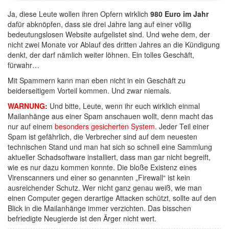
Ja, diese Leute wollen ihren Opfern wirklich
980 Euro im Jahr
dafür abknöpfen, dass sie drei Jahre lang auf einer völlig
bedeutungslosen Website aufgelistet sind. Und wehe dem, der
nicht zwei Monate vor Ablauf des dritten Jahres an die Kündigung
denkt, der darf nämlich weiter löhnen. Ein tolles Geschäft,
fürwahr…
Mit Spammern kann man eben nicht in ein Geschäft zu
beiderseitigem Vorteil kommen. Und zwar niemals.
WARNUNG
:
Und bitte, Leute, wenn ihr euch wirklich einmal
Mailanhänge aus einer Spam anschauen wollt, denn macht das
nur auf einem
besonders gesicherten System
. Jeder Teil einer
Spam ist gefährlich, die Verbrecher sind auf dem neuesten
technischen Stand und man hat sich so schnell eine Sammlung
aktueller Schadsoftware installiert, dass man gar nicht begreift,
wie es nur dazu kommen konnte. Die bloße Existenz eines
Virenscanners und einer so genannten „Firewall“ ist kein
ausreichender Schutz. Wer nicht ganz genau weiß, wie man
einen Computer gegen derartige Attacken schützt, sollte auf den
Blick in die Mailanhänge immer verzichten. Das bisschen
befriedigte Neugierde ist den Ärger nicht wert.