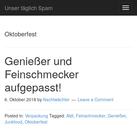
Unser täglich Spam
TOG
NAVI
Oktoberfest
Genießer und
Feinschmecker
aufgepasst!
6. Oktober 2018
by
Nachtwächter
Leave a Comment
Posted in:
Verpackung
Tagged:
Aldi
,
Feinschmecker
,
Genießer
,
Junkfood
,
Oktoberfest