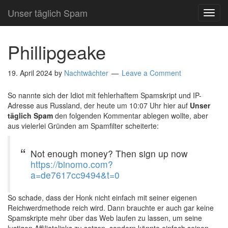
Unser täglich Spam
TOG
NAVI
Phillipgeake
19. April 2024
by
Nachtwächter
Leave a Comment
So nannte sich der Idiot mit fehlerhaftem Spamskript und IP-
Adresse aus Russland, der heute um 10:07 Uhr hier auf
Unser
täglich Spam
den folgenden Kommentar ablegen wollte, aber
aus vielerlei Gründen am Spamfilter scheiterte:
Not enough money? Then sign up now
https://binomo.com?
a=de7617cc9494&t=0
So schade, dass der Honk nicht einfach mit seiner eigenen
Reichwerdmethode reich wird. Dann brauchte er auch gar keine
Spamskripte mehr über das Web laufen zu lassen, um seine