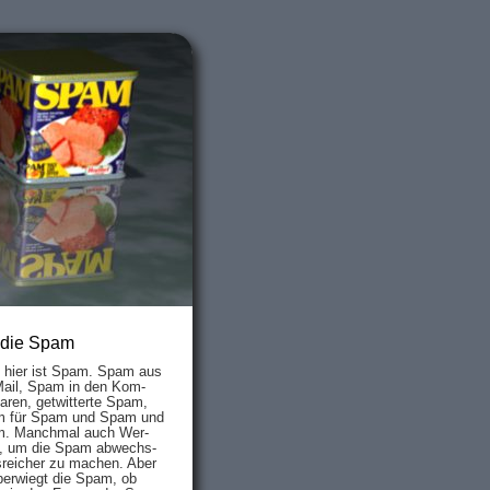
 die Spam
s hier ist Spam. Spam aus
Mail, Spam in den Kom­
aren, ge­twit­ter­te Spam,
 für Spam und Spam und
. Manch­mal auch Wer­
, um die Spam ab­wechs­
­reich­er zu mach­en. Aber
ber­wiegt die Spam, ob