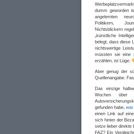
Werbeplatzverma
dumm geworden is
angelernten ne
Politikern, Jo
Nichtsblickern reg
„künstliche Intelli
belegt, dass diese L
nichtswertige Leist
müssten sie eine s
erzählen, ist Lüge.
Aber genug der sch
Quellenangabe. Fast
Das einzige halbw
Wochen über 
Autoversicherungsko
gefunden habe,
war 
einen Link auf ein
sich hinter der Beza
setze lieber direkte
FAZ? Ein Vergleichs