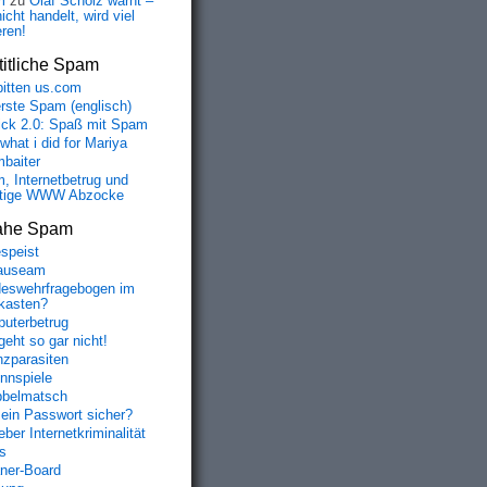
m
zu
Olaf Scholz warnt –
icht handelt, wird viel
eren!
itliche Spam
bitten us.com
erste Spam (englisch)
fick 2.0: Spaß mit Spam
 what i did for Mariya
baiter
, Internetbetrug und
tige WWW Abzocke
ahe Spam
speist
auseam
eswehrfragebogen im
fkasten?
uterbetrug
geht so gar nicht!
nzparasiten
nnspiele
belmatsch
mein Passwort sicher?
ber Internetkriminalität
s
aner-Board