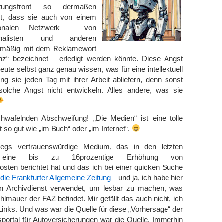
rktungsfront so dermaßen
t, dass sie auch von einem
uronalen Netzwerk – von
urnalisten und anderen
elmäßig mit dem Reklamewort
genz“ bezeichnet – erledigt werden könnte. Diese Angst
eute selbst ganz genau wissen, was für eine intellektuell
ung sie jeden Tag mit ihrer Arbeit abliefern, denn sonst
olche Angst nicht entwickeln. Alles andere, was sie
wafelnden Abschweifung! „Die Medien“ ist eine tolle
 so gut wie „im Buch“ oder „im Internet“.
egs vertrauenswürdige Medium, das in den letzten
eine bis zu 16prozentige Erhöhung von
sten berichtet hat und das ich bei einer quicken Suche
die Frankfurter Allgemeine Zeitung
– und ja, ich habe hier
en Archivdienst verwendet, um lesbar zu machen, was
hlmauer der FAZ befindet. Mir gefällt das auch nicht, ich
 Links. Und was war die Quelle für diese „Vorhersage“ der
portal für Autoversicherungen war die Quelle. Immerhin