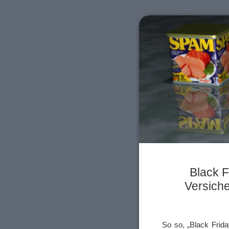
Black F
Versich
So so, „Black Frida