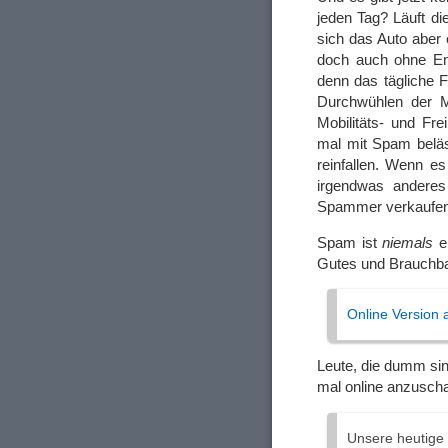
jeden Tag? Läuft di
sich das Auto aber e
doch auch ohne End
denn das tägliche 
Durchwühlen der Mül
Mobilitäts- und Fr
mal mit Spam beläs
reinfallen. Wenn es
irgendwas anderes
Spammer verkaufe
Spam ist
niemals
e
Gutes und Brauchb
Online Version
Leute, die dumm sin
mal online anzuschau
Unsere heutige