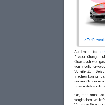
Kfz-Tarife vergl
Au krass, bei
der
Preiserhöhungen s
Oder auch weniger.
den möglicherweise
Vorteile. Zum Beisp
machen könnte, dass
wie ein Klick in ei
Browsertab wieder
Oh, man muss da w
vergleichen wollte
Verträgen für eine 