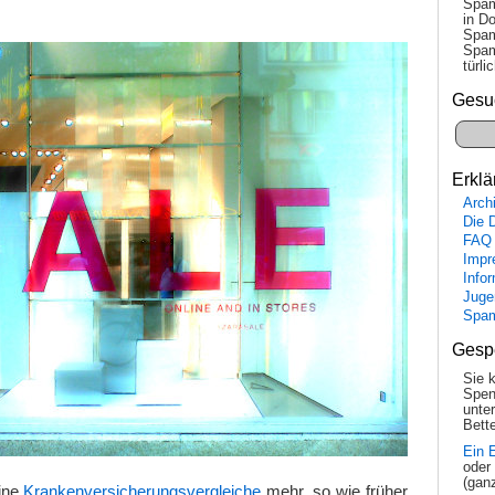
Spam
in Do
Spam
Spam
tür­l
Gesu
Erklä
Arch
Die 
FAQ
Impr
Info
Juge
Spa
Gesp
Sie 
Spen
unte
Bette
Ein 
oder
(gan
eine
Krankenversicherungsvergleiche
mehr, so wie früher