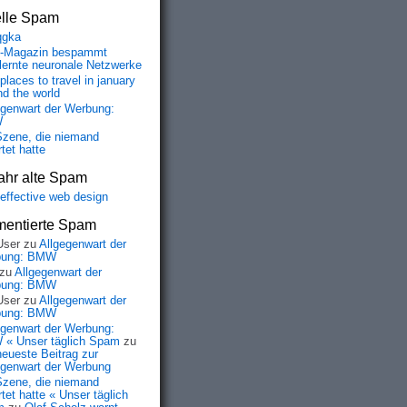
elle Spam
qgka
-Magazin bespammt
lernte neuronale Netzwerke
places to travel in january
nd the world
egenwart der Werbung:
W
Szene, die niemand
tet hatte
ahr alte Spam
-effective web design
entierte Spam
User
zu
Allgegenwart der
bung: BMW
zu
Allgegenwart der
bung: BMW
User
zu
Allgegenwart der
bung: BMW
egenwart der Werbung:
« Unser täglich Spam
zu
neueste Beitrag zur
egenwart der Werbung
Szene, die niemand
tet hatte « Unser täglich