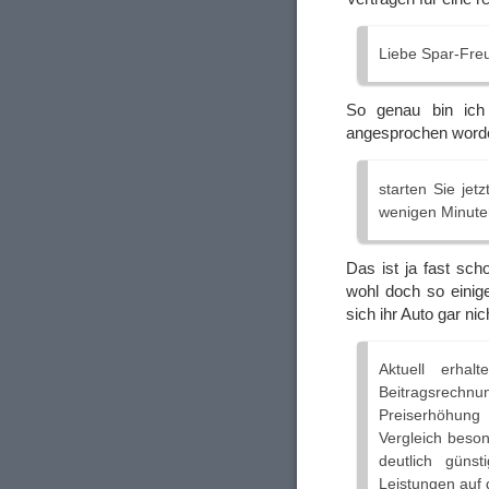
Liebe Spar-Fre
So genau bin ic
angesprochen word
starten Sie jet
wenigen Minuten
Das ist ja fast sch
wohl doch so einig
sich ihr Auto gar ni
Aktuell erhal
Beitragsrechnun
Preiserhöhung
Vergleich beson
deutlich güns
Leistungen auf 