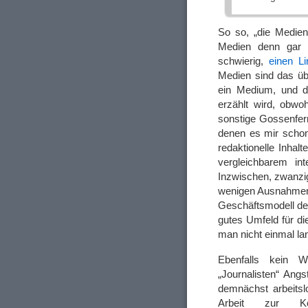
So so, „die Medie
Medien denn gar n
schwierig,
einen L
Medien sind das üb
ein Medium, und de
erzählt wird, obwoh
sonstige Gossenfer
denen es mir schon
redaktionelle Inhal
vergleichbarem in
Inzwischen, zwanzig
wenigen Ausnahmen.
Geschäftsmodell der
gutes Umfeld für d
man nicht einmal l
Ebenfalls kein 
„Journalisten“ Ang
demnächst arbeitsl
Arbeit zur Kö