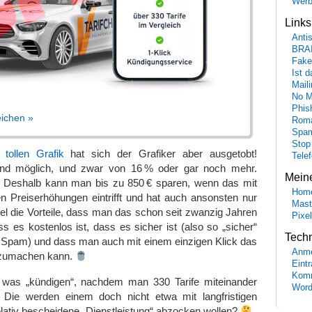
Wer
Link
Anti
BRA
Fake
Ist 
Maili
No M
Phis
eichen »
Roma
Spa
Stop
 tollen Grafik
hat sich der Grafiker aber ausgetobt!
Tele
ind möglich, und zwar von 16 % oder gar noch mehr.
Mein
 Deshalb kann man bis zu 850 € sparen, wenn das mit
Hom
n Preiserhöhungen eintrifft und hat auch ansonsten nur
Mast
iel die Vorteile, dass man das schon seit zwanzig Jahren
Pixe
 es kostenlos ist, dass es sicher ist (also so „sicher“
Tech
ne Spam) und dass man auch mit einem einzigen Klick das
Anme
 zumachen kann.
Eint
Komm
as „kündigen“, nachdem man 330 Tarife miteinander
Word
? Die werden einem doch nicht etwa mit langfristigen
relativ bescheidene „Dienstleistung“ abzocken wollen?