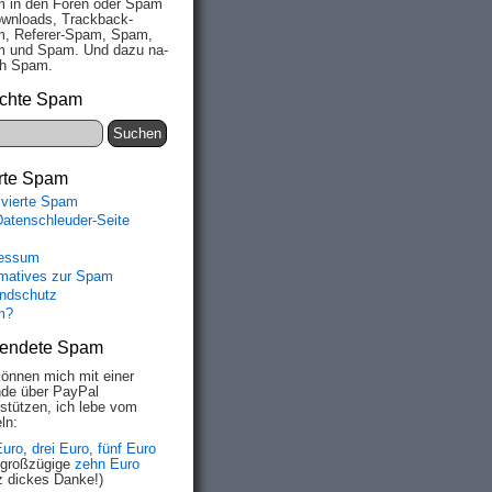
 in den Fo­ren oder Spam
wn­loads, Track­back-
, Re­fe­rer-Spam, Spam,
 und Spam. Und da­zu na­
ich Spam.
chte Spam
rte Spam
ivierte Spam
Datenschleuder-Seite
essum
rmatives zur Spam
ndschutz
m?
endete Spam
können mich mit einer
de über PayPal
rstützen, ich lebe vom
ln:
Euro
,
drei Euro
,
fünf Euro
 großzügige
zehn Euro
z dickes Danke!)