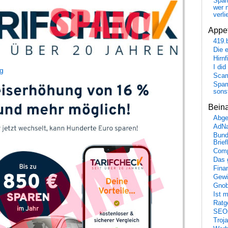
Spa
wer n
verli
Appet
419.
Die 
Hirn
I did
ng
Scam
Spam
sons
Bein
Abge
AdN
Bund
Brie
Comp
Das 
Fina
Gewi
Gnob
Ist 
Ratge
SEO
Troj