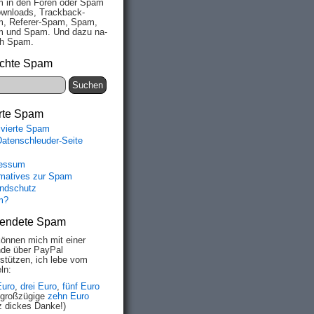
 in den Fo­ren oder Spam
wn­loads, Track­back-
, Re­fe­rer-Spam, Spam,
 und Spam. Und da­zu na­
ich Spam.
chte Spam
rte Spam
ivierte Spam
Datenschleuder-Seite
essum
rmatives zur Spam
ndschutz
m?
endete Spam
können mich mit einer
de über PayPal
rstützen, ich lebe vom
ln:
Euro
,
drei Euro
,
fünf Euro
 großzügige
zehn Euro
z dickes Danke!)