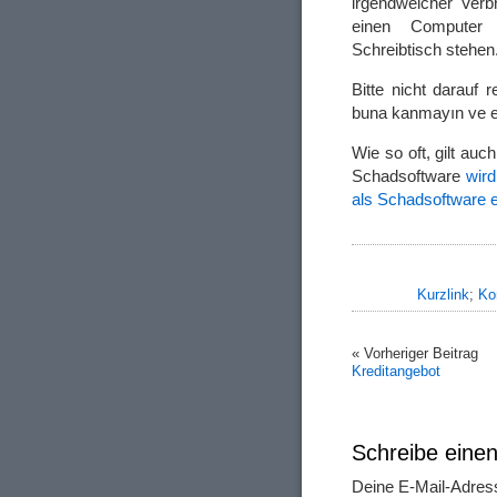
irgendwelcher Verbr
einen Computer
Schreibtisch stehen
Bitte nicht darauf 
buna kanmayın ve e
Wie so oft, gilt auc
Schadsoftware
wird
als Schadsoftware 
Kurzlink
;
Ko
« Vorheriger Beitrag
Kreditangebot
Schreibe ein
Deine E-Mail-Adresse