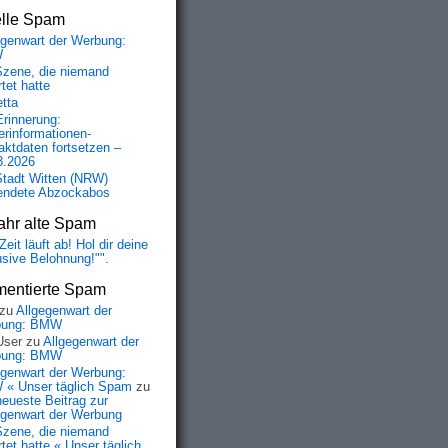
elle Spam
egenwart der Werbung:
W
Szene, die niemand
tet hatte
etta
Erinnerung:
erinformationen-
aktdaten fortsetzen –
8.2026
Stadt Witten (NRW)
endete Abzockabos
ahr alte Spam
Zeit läuft ab! Hol dir deine
usive Belohnung!"".
entierte Spam
zu
Allgegenwart der
bung: BMW
User
zu
Allgegenwart der
bung: BMW
egenwart der Werbung:
« Unser täglich Spam
zu
neueste Beitrag zur
egenwart der Werbung
Szene, die niemand
tet hatte « Unser täglich