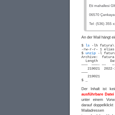
Eti mahallesi G
06570 Çankaya
Tel: (536) 355 x
An der Mail hängt e
$ 
ls
 -lh fatura\
-rw-r–r– 1 elias
$ 
unzip
 -l fatur
Archive:  fatura 
  Length      Da
———  ———- —–   —-
   219021  2022-
———             
   219021       
Der Inhalt ist k
ausführbare Datei
unter einem Vorw
darauf doppelklickt
Mailadressen 