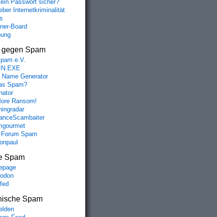
mein Passwort sicher?
ber Internetkriminalität
s
aner-Board
bung
s gegen Spam
spam e.V.
IN.EXE
 Name Generator
das Spam?
nator
ore Ransom!
hingradar
nceScambaiter
mgourmet
 Forum Spam
fonpaul
e Spam
epage
odon
lfed
nische Spam
lden