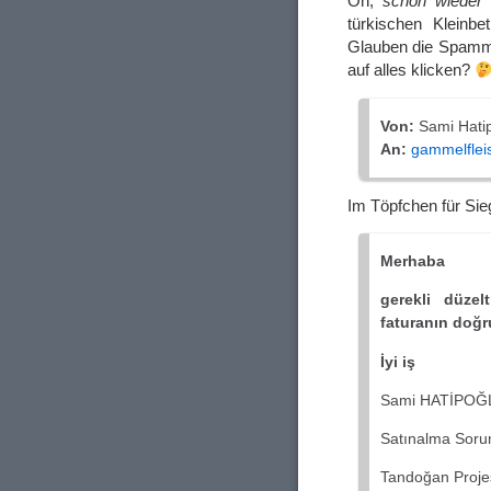
Oh,
schon wieder
e
türkischen Kleinb
Glauben die Spamme
auf alles klicken?
Von:
Sami Hatip
An:
gammelflei
Im Töpfchen für Sie
Merhaba
gerekli düzel
faturanın doğr
İyi iş
Sami HATİPOĞ
Satınalma Soru
Tandoğan Proje