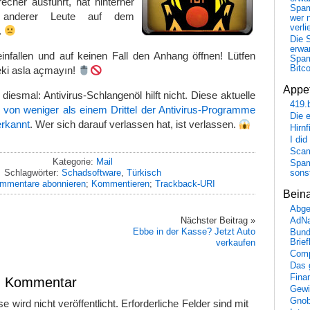
echer ausführt, hat hinterher
Spa
 anderer Leute auf dem
wer n
verli
.
Die 
erwar
reinfallen und auf keinen Fall den Anhang öffnen!
Lütfen
Spa
Bitc
ki asla açmayın!
Appet
h diesmal: Antivirus-Schlangenöl hilft nicht. Diese aktuelle
419.
 von weniger als einem Drittel der Antivirus-Programme
Die 
erkannt
. Wer sich darauf verlassen hat, ist verlassen.
Hirn
I did
Scam
Kategorie:
Mail
Spam
Schlagwörter:
Schadsoftware
,
Türkisch
sons
mmentare abonnieren
;
Kommentieren
;
Trackback-URI
Bein
Abge
Nächster Beitrag »
AdN
Ebbe in der Kasse? Jetzt Auto
Bund
Brie
verkaufen
Comp
Das 
Fina
en Kommentar
Gewi
Gnob
 wird nicht veröffentlicht.
Erforderliche Felder sind mit