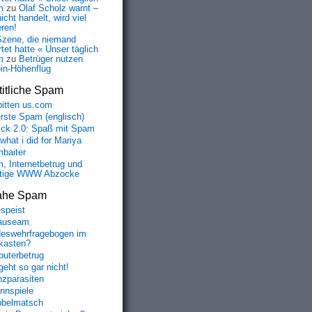
m
zu
Olaf Scholz warnt –
icht handelt, wird viel
eren!
Szene, die niemand
tet hatte « Unser täglich
m
zu
Betrüger nutzen
oin-Höhenflug
itliche Spam
bitten us.com
erste Spam (englisch)
fick 2.0: Spaß mit Spam
 what i did for Mariya
baiter
, Internetbetrug und
tige WWW Abzocke
ahe Spam
speist
auseam
eswehrfragebogen im
fkasten?
uterbetrug
geht so gar nicht!
nzparasiten
nnspiele
belmatsch