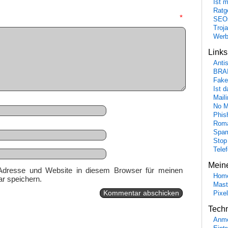
Ist 
Ratge
mmentar
*
SEO
Troj
Wer
Link
Anti
BRA
Fake
Ist 
Maili
No M
Phis
Roma
Spa
Stop
Tele
Mein
Adresse und Website in diesem Browser für meinen
Hom
r speichern.
Mast
Pixe
Tech
Anme