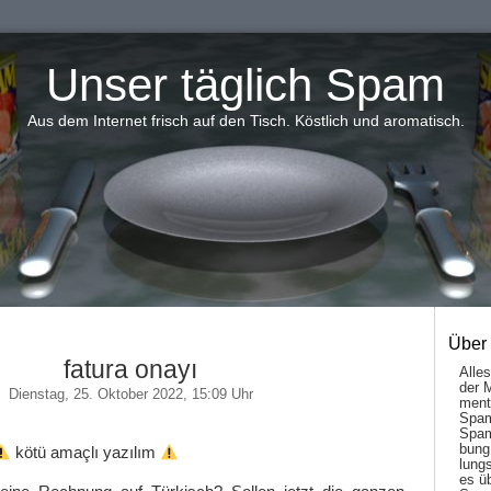
Unser täglich Spam
Aus dem Internet frisch auf den Tisch. Köstlich und aromatisch.
Über
fatura onayı
Alle
der 
Dienstag, 25. Oktober 2022, 15:09 Uhr
men­t
Spam
Spam
bung
kötü amaçlı yazılım
lungs
es ü