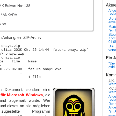
Aktu
MK Bulvarı No: 138
Allg
BM
 / ANKARA
Die 
erwar
x xx
Mari
Re: 
Steu
in Anhang, ein ZIP-Archiv:
Kont
01.0
 onayı.zip 

Die 
 elias 203K Okt 25 14:44 'fatura onayı.zip'

vers
a\ onayı.zip 

onayı.zip

Ein J
te    Time    Name

"Die 


exkl
10-25 06:03   fatura onayı.exe

        ——-

Komm
              1 file

J.R.
Wer
P.C.
ein Dokument, sondern eine
Wer
 für Microsoft Windows
, die
Allg
and zugemailt wurde. Wer
BMW 
Der 
 und dieses an alle möglichen
Allg
zugestellte Programm
Die 
erwar