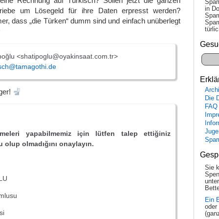
ine Rechnung auf Türkisch? Sollen jetzt die ganzen
Spam
in Do
etriebe um Lösegeld für ihre Daten erpresst werden?
Spam
r, dass „die Türken“ dumm sind und einfach unüberlegt
Spam
tür­l
Gesu
oğlu <shatipoglu@oyakinsaat.com.tr>
sch@tamagothi.de
Erklä
Arch
ger!
Die 
FAQ
Impr
Info
Juge
tmeleri yapabilmemiz için lütfen talep ettiğiniz
Spa
u olup olmadığını onaylayın.
Gesp
Sie 
Spen
LU
unte
Bette
mlusu
Ein 
oder
si
(gan