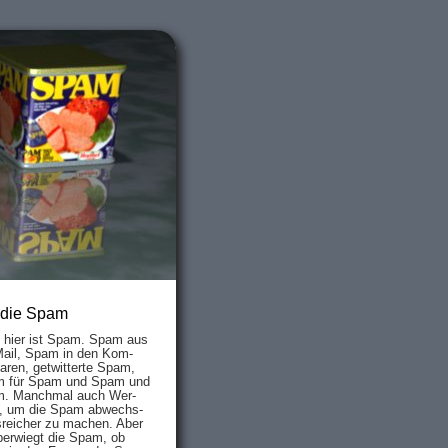
 die Spam
s hier ist Spam. Spam aus
Mail, Spam in den Kom­
aren, ge­twit­ter­te Spam,
 für Spam und Spam und
. Manch­mal auch Wer­
, um die Spam ab­wechs­
­reich­er zu mach­en. Aber
ber­wiegt die Spam, ob