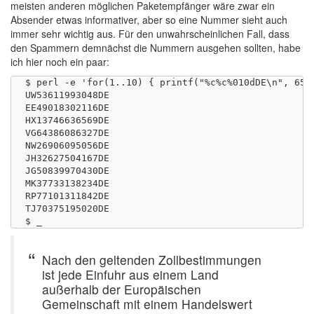
meisten anderen möglichen Paketempfänger wäre zwar ein
Absender etwas informativer, aber so eine Nummer sieht auch
immer sehr wichtig aus. Für den unwahrscheinlichen Fall, dass
den Spammern demnächst die Nummern ausgehen sollten, habe
ich hier noch ein paar:
$ perl -e 'for(1..10) { printf("%c%c%010dDE\n", 65+r
UW53611993048DE

EE49018302116DE

HX13746636569DE

VG64386086327DE

NW26906095056DE

JH32627504167DE

JG50839970430DE

MK37733138234DE

RP77101311842DE

TJ70375195020DE

Nach den geltenden Zollbestimmungen
ist jede Einfuhr aus einem Land
außerhalb der Europäischen
Gemeinschaft mit einem Handelswert