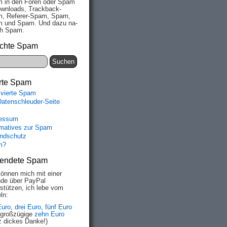
 in den Fo­ren oder Spam
wn­loads, Track­back-
, Re­fe­rer-Spam, Spam,
 und Spam. Und da­zu na­
ich Spam.
chte Spam
rte Spam
ivierte Spam
Datenschleuder-Seite
essum
rmatives zur Spam
ndschutz
m?
endete Spam
können mich mit einer
de über PayPal
rstützen, ich lebe vom
ln:
Euro
,
drei Euro
,
fünf Euro
 großzügige
zehn Euro
z dickes Danke!)