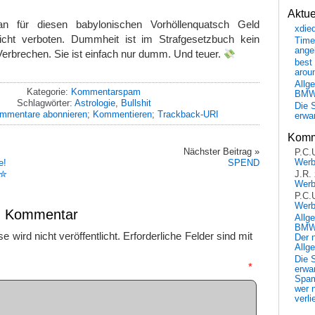
Aktu
n für diesen babylonischen Vorhöllenquatsch Geld
xdie
icht verboten. Dummheit ist im Strafgesetzbuch kein
Time
ange
erbrechen. Sie ist einfach nur dumm. Und teuer.
best 
arou
Allg
Kategorie:
Kommentarspam
BM
Schlagwörter:
Astrologie
,
Bullshit
Die 
mmentare abonnieren
;
Kommentieren
;
Trackback-URI
erwar
Komm
Nächster Beitrag »
P.C.
Wer
e͏!
SPEND
h✮
J.R.
Wer
P.C.
Wer
en Kommentar
Allg
BMW 
 wird nicht veröffentlicht.
Erforderliche Felder sind mit
Der 
Allg
Die 
mmentar
*
erwar
Spa
wer n
verli