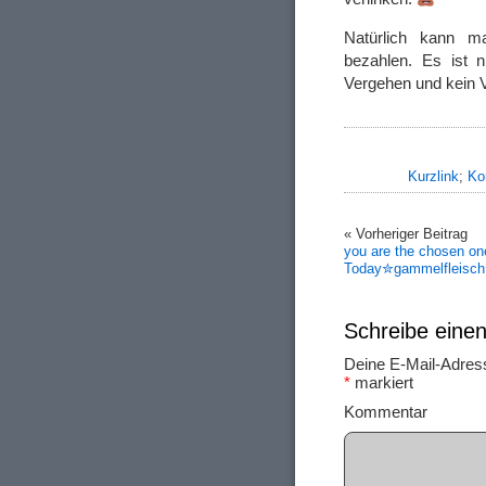
Natürlich kann ma
bezahlen. Es ist n
Vergehen und kein V
Kurzlink
;
Ko
« Vorheriger Beitrag
y͏o͏u͏ a͏r͏e͏ t͏h͏e͏ c͏h͏o͏s͏e͏n͏ o͏n͏
T͏o͏d͏a͏y͏✮gammelfleisc
Schreibe ein
Deine E-Mail-Adresse
*
markiert
Ko