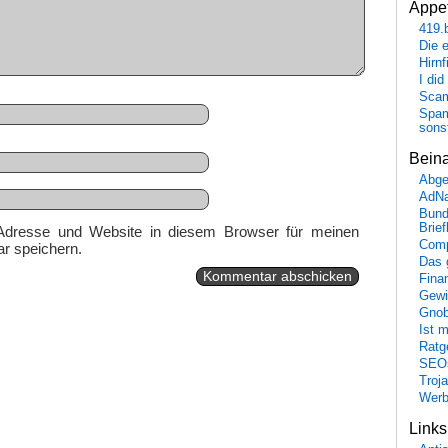
Appet
419.
Die 
Hirn
I did
Scam
Spam
sons
Bein
Abge
AdN
Bund
Brie
Adresse und Website in diesem Browser für meinen
Comp
r speichern.
Das 
Fina
Gewi
Gnob
Ist 
Ratge
SEO
Troj
Wer
Link