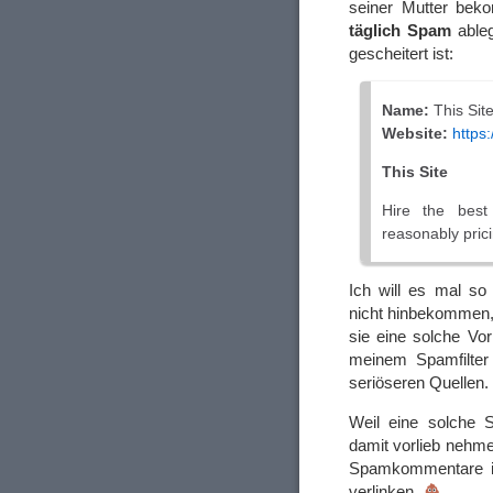
seiner Mutter bek
täglich Spam
ableg
gescheitert ist:
Name:
This Sit
Website:
https:
This Site
Hire the best
reasonably pric
Ich will es mal so
nicht hinbekommen, 
sie eine solche Vo
meinem Spamfilter 
seriöseren Quellen.
Weil eine solche 
damit vorlieb nehm
Spamkommentare im
verlinken.