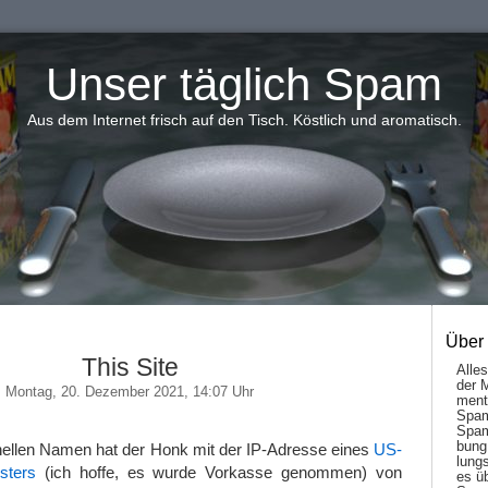
Unser täglich Spam
Aus dem Internet frisch auf den Tisch. Köstlich und aromatisch.
Über
This Site
Alle
der 
Montag, 20. Dezember 2021, 14:07 Uhr
men­t
Spam
Spam
bung
nellen Namen hat der Honk mit der IP-Adresse eines
US-
lungs
sters
(ich hoffe, es wurde Vorkasse genommen) von
es ü