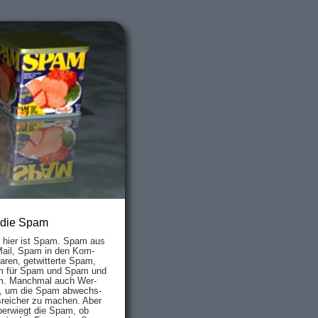
 die Spam
s hier ist Spam. Spam aus
Mail, Spam in den Kom­
aren, ge­twit­ter­te Spam,
 für Spam und Spam und
. Manch­mal auch Wer­
, um die Spam ab­wechs­
­reich­er zu mach­en. Aber
ber­wiegt die Spam, ob