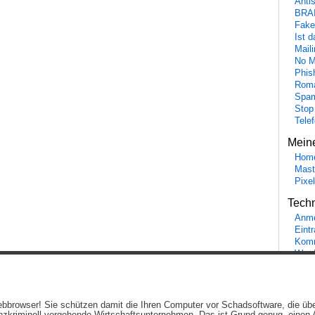
Anti
BRA
Fake
Ist 
Maili
No M
Phis
Roma
Spa
Stop
Tele
Mein
Hom
Mast
Pixe
Tech
Anme
Eint
Komm
Word
Ein genussvolles Blog von
Elias Schwerdtfeger
(
Lizenz
,
Datenschutzerklärun
 Webbrowser! Sie schützen damit die Ihren Computer vor Schadsoftware, die üb
Beiträge (RSS)
und
Kommentare (RSS)
.