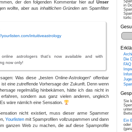
Spam
ommen, der den folgenden Kommentar hier auf
Unser
in Do
en wollte, aber aus
inhaltlichen Gründen
am Spamfilter
Spam
Spam
tür­l
Gesu
e
//yourlisten.com/intuitiveastrology
Erklä
Arch
 online astrologers that’s now available and with
Die 
ing now only!
FAQ
Impr
Info
 sagen: Was diese „besten Online-Astrologen“ offenbar
Juge
ist eine zutreffende Vorhersage der Zukunft. Denn wenn
Spa
rhersage regelmäßig hinbekämen, hätte ich das nicht in
Gesp
erfahren, sondern aus ganz vielen anderen, ungleich
Sie 
 Es wäre nämlich eine Sensation.
Spen
unte
Sensation nicht existiert, muss dieser arme Spammer
Bette
en,
Yourlisten
mit Spamprofilen vollzuspammen und dann
Ein 
oder
 ganzen Web zu machen, die auf diese Spamprofile
(gan