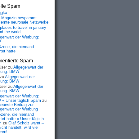
elle Spam
qgka
-Magazin bespammt
lernte neuronale Netzwerke
places to travel in january
nd the world
egenwart der Werbung:
W
Szene, die niemand
tet hatte
entierte Spam
User
zu
Allgegenwart der
bung: BMW
zu
Allgegenwart der
bung: BMW
User
zu
Allgegenwart der
bung: BMW
egenwart der Werbung:
« Unser täglich Spam
zu
neueste Beitrag zur
egenwart der Werbung
Szene, die niemand
tet hatte « Unser täglich
m
zu
Olaf Scholz warnt –
icht handelt, wird viel
eren!