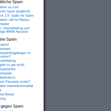
itliche Spam
bitten us.com
erste Spam (englisch)
fick 2.0: Spaß mit Spam
 what i did for Mariya
baiter
, Internetbetrug und
tige WWW Abzocke
ahe Spam
speist
auseam
eswehrfragebogen im
fkasten?
uterbetrug
geht so gar nicht!
nzparasiten
nnspiele
belmatsch
mein Passwort sicher?
ber Internetkriminalität
s
aner-Board
bung
s gegen Spam