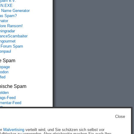
spam e.V.
IN.EXE
 Name Generator
das Spam?
nator
ore Ransom!
hingradar
nceScambaiter
mgourmet
 Forum Spam
fonpaul
e Spam
epage
odon
lfed
nische Spam
lden
rags-Feed
entar-Feed
Press.org
Close
g
)
er
Malvertising
verteilt wird, und Sie schützen sich selbst vor