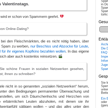
Spam
 Valentinstags.
in Do
Spam
Spam
tür­l
t wird er schon von Spammern geehrt.
Gesu
von Online-Dating?
Erklä
 bei den Fleischmärkten, die es nicht nötig haben, über
Arch
ale Spam zu werben,
nur Beschiss und Abzocke für Leute,
Die 
ld für ihr eigenes Kopfkino bezahlen wollen
. In das eigene
FAQ
sich aber auch kostenlos reinsetzen.
Impr
Info
Juge
Sie schöne Frauen in sozialen Netzwerken gesehen,
Spa
st, ihnen zu schreiben?
Gesp
Sie 
ele nicht in so genannten „sozialen Netzwerken“ herum,
Spen
unte
 unter den Bedingungen permanenter Überwachung und
Bette
darstellen, um sich Däumchenhochs und Herzchen von
Ein 
 erbärmlichen Leuten abzuholen, mit denen sie ihr
oder
(gan
twertgefühl sättigen wollen – und
das alles
unter den