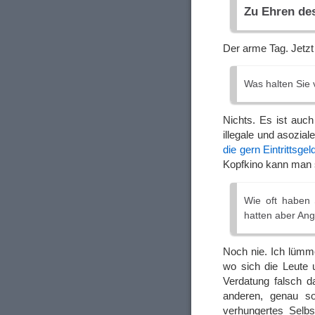
Zu Ehren des
Der arme Tag. Jetz
Was halten Sie 
Nichts. Es ist auch
illegale und asozi
die gern Eintrittsge
Kopfkino kann man 
Wie oft haben 
hatten aber Ang
Noch nie. Ich lümm
wo sich die Leute
Verdatung falsch 
anderen, genau so
verhungertes Selbs