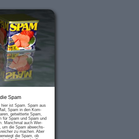
 die Spam
s hier ist Spam. Spam aus
Mail, Spam in den Kom­
aren, ge­twit­ter­te Spam,
 für Spam und Spam und
. Manch­mal auch Wer­
, um die Spam ab­wechs­
­reich­er zu mach­en. Aber
ber­wiegt die Spam, ob