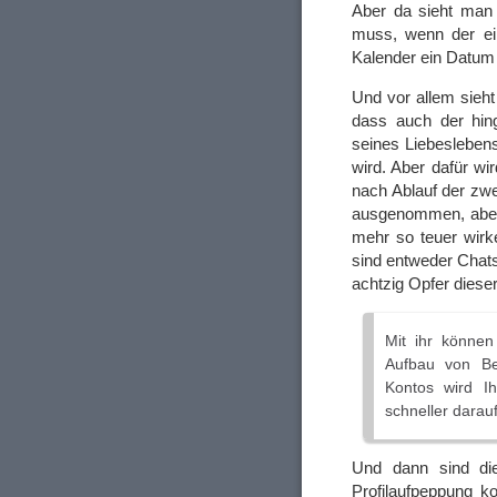
Aber da sieht man 
muss, wenn der ei
Kalender ein Datum
Und vor allem sieh
dass auch der hing
seines Liebesleben
wird. Aber dafür wir
nach Ablauf der zw
ausgenommen, aber s
mehr so teuer wirk
sind entweder Chatsk
achtzig Opfer dieser
Mit ihr können
Aufbau von Be
Kontos wird Ih
schneller darau
Und dann sind di
Profilaufpeppung ko