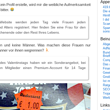
Appet
ein Profil erstelle, wird mir die weibliche Aufmerksamkeit
419.
bitter.
Die 
Hirn
I did
Website werden jeden Tag viele Frauen jeden
Scam
Alters registriert. Hier finden Sie eine Frau für den
Spam
sons
henende oder den Rest Ihres Lebens.
Bein
Abge
en und keine Männer. Was machen diese Frauen nur
AdN
änner vor ihnen wegrennen?
Bund
Brie
Comp
es Valentinstags haben wir ein Sonderangebot, bei
Das 
n Mitglieder einen Premium-Account für 14 Tage
Fina
Gewi
Gnob
Ist 
Ratge
SEO
Troj
Wer
Link