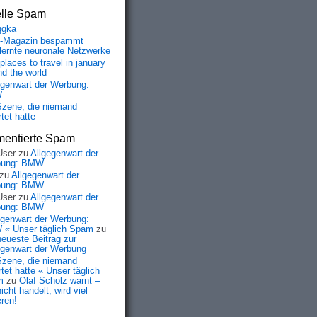
elle Spam
qgka
-Magazin bespammt
lernte neuronale Netzwerke
places to travel in january
nd the world
egenwart der Werbung:
W
Szene, die niemand
tet hatte
entierte Spam
User
zu
Allgegenwart der
bung: BMW
zu
Allgegenwart der
bung: BMW
User
zu
Allgegenwart der
bung: BMW
egenwart der Werbung:
« Unser täglich Spam
zu
neueste Beitrag zur
egenwart der Werbung
Szene, die niemand
tet hatte « Unser täglich
m
zu
Olaf Scholz warnt –
icht handelt, wird viel
eren!