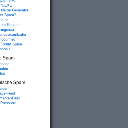
spam e.V.
IN.EXE
 Name Generator
das Spam?
nator
ore Ransom!
hingradar
nceScambaiter
mgourmet
 Forum Spam
fonpaul
e Spam
epage
odon
lfed
nische Spam
lden
rags-Feed
entar-Feed
Press.org