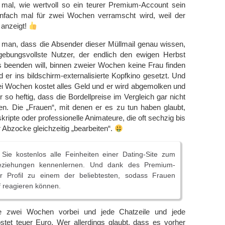
mal, wie wertvoll so ein teurer Premium-Account sein
nfach mal für zwei Wochen verramscht wird, weil der
 anzeigt!
t man, dass die Absender dieser Müllmail genau wissen,
ebungsvollste Nutzer, der endlich den ewigen Herbst
s beenden will, binnen zweier Wochen keine Frau finden
d er ins bildschirm-externalisierte Kopfkino gesetzt. Und
ei Wochen kostet alles Geld und er wird abgemolken und
o heftig, dass die Bordellpreise im Vergleich gar nicht
en. Die „Frauen“, mit denen er es zu tun haben glaubt,
ripte oder professionelle Animateure, die oft sechzig bis
 Abzocke gleichzeitig „bearbeiten“.
 Sie kostenlos alle Feinheiten einer Dating-Site zum
ziehungen kennenlernen. Und dank des Premium-
r Profil zu einem der beliebtesten, sodass Frauen
f reagieren können.
e zwei Wochen vorbei und jede Chatzeile und jede
stet teuer Euro. Wer allerdings glaubt, dass es vorher