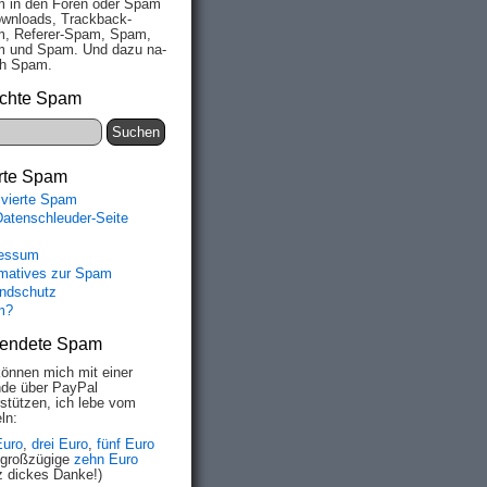
 in den Fo­ren oder Spam
wn­loads, Track­back-
, Re­fe­rer-Spam, Spam,
 und Spam. Und da­zu na­
ich Spam.
chte Spam
rte Spam
ivierte Spam
Datenschleuder-Seite
essum
rmatives zur Spam
ndschutz
m?
endete Spam
können mich mit einer
de über PayPal
rstützen, ich lebe vom
ln:
Euro
,
drei Euro
,
fünf Euro
 großzügige
zehn Euro
z dickes Danke!)