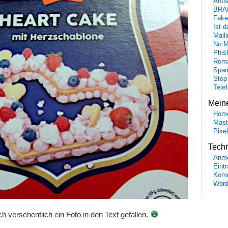
Anti
BRA
Fake
Ist 
Maili
No M
Phis
Roma
Spa
Stop
Tele
Mein
Hom
Mast
Pixe
Tech
Anme
Eint
Komm
Word
och versehentlich ein Foto in den Text gefallen.