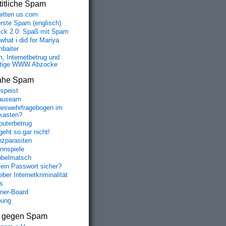
itliche Spam
bitten us.com
erste Spam (englisch)
fick 2.0: Spaß mit Spam
 what i did for Mariya
baiter
, Internetbetrug und
tige WWW Abzocke
ahe Spam
speist
auseam
eswehrfragebogen im
fkasten?
uterbetrug
geht so gar nicht!
nzparasiten
nnspiele
belmatsch
mein Passwort sicher?
ber Internetkriminalität
s
aner-Board
bung
s gegen Spam