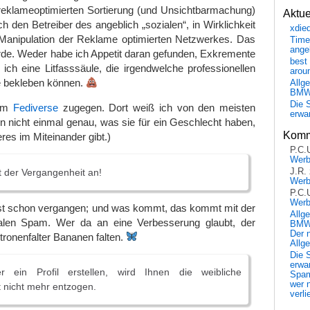
reklameoptimierten Sortierung (und Unsichtbarmachung)
Aktu
ch den Betreiber des angeblich „sozialen“, in Wirklichkeit
xdie
 Manipulation der Reklame optimierten Netzwerkes. Das
Time
ange
rde. Weder habe ich Appetit daran gefunden, Exkremente
best 
ich eine Litfasssäule, die irgendwelche professionellen
arou
e bekleben können.
Allg
BM
Die 
 im
Fediverse
zugegen. Dort weiß ich von den meisten
erwar
 nicht einmal genau, was sie für ein Geschlecht haben,
Komm
eres im Miteinander gibt.)
P.C.
Wer
t der Vergangenheit an!
J.R.
Wer
P.C.
Wer
st schon vergangen; und was kommt, das kommt mit der
Allg
ialen Spam. Wer da an eine Verbesserung glaubt, der
BMW 
Der 
tronenfalter Bananen falten.
Allg
Die 
erwar
 ein Profil erstellen, wird Ihnen die weibliche
Spa
wer n
 nicht mehr entzogen.
verli