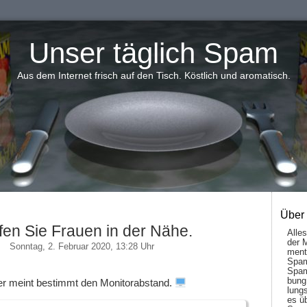
Unser täglich Spam
Aus dem Internet frisch auf den Tisch. Köstlich und aromatisch.
Über
fen Sie Frauen in der Nähe.
Alle
der 
Sonntag, 2. Februar 2020, 13:28 Uhr
men­t
Spam
Spam
bung
 meint bestimmt den Monitorabstand.
lungs
es ü