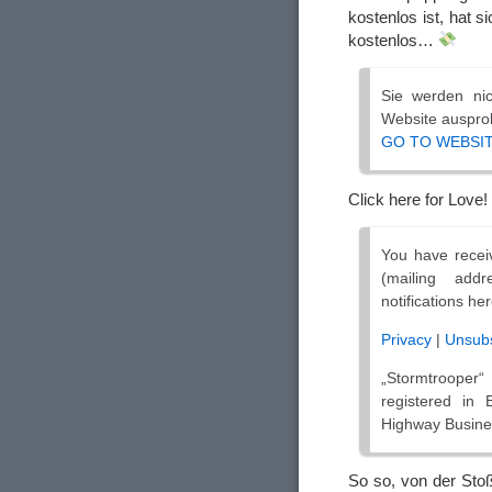
kostenlos ist, hat 
kostenlos…
Sie werden nic
Website ausprob
GO TO WEBSI
Click here for Love!
You have receiv
(mailing add
notifications her
Privacy
|
Unsub
„Stormtrooper“
registered in
Highway Busine
So so, von der Sto