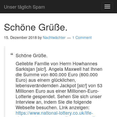
Unser täglich Spam
TOG
NAVI
Schöne Grüße.
15. Dezember 2018
by
Nachtwächter
1 Comment
Schöne Grüße.
Geliebte Familie von Herrn Howhannes
Sarkisjan [
sic!
]. Angela Maxwell hat Ihnen
die Summe von 800.000 Euro (800.000
Euro) aus einem glücklichen,
lebensverändernden Jackpot [
sic!
] von 53
Millionen Euro aus einer Millionen-Euro-
Lotterie gespendet. Sehen Sie sich unser
Interview an, indem Sie die folgende
Webseite besuchen. Link anzeigen:
https://www.national-lottery.co.uk/life-