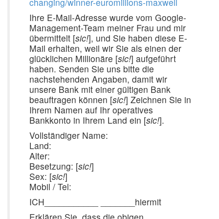
changing/winner-euromillions-maxwell
Ihre E-Mail-Adresse wurde vom Google-
Management-Team meiner Frau und mir
übermittelt [
sic!
], und Sie haben diese E-
Mail erhalten, weil wir Sie als einen der
glücklichen Millionäre [
sic!
] aufgeführt
haben. Senden Sie uns bitte die
nachstehenden Angaben, damit wir
unsere Bank mit einer gültigen Bank
beauftragen können [
sic!
] Zeichnen Sie in
Ihrem Namen auf Ihr operatives
Bankkonto in Ihrem Land ein [
sic!
].
Vollständiger Name:
Land:
Alter:
Besetzung: [
sic!
]
Sex: [
sic!
]
Mobil / Tel:
ICH___________ _______hiermit
Erklären Sie, dass die obigen