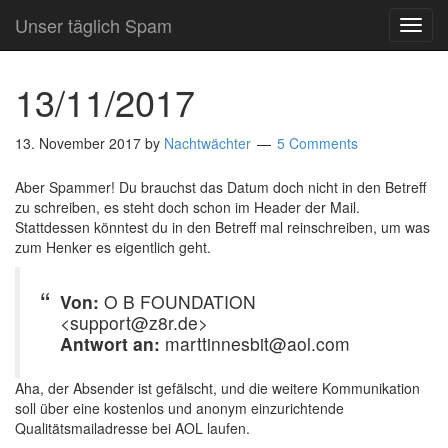
Unser täglich Spam
TOG
NAVI
13/11/2017
13. November 2017
by
Nachtwächter
5 Comments
Aber Spammer! Du brauchst das Datum doch nicht in den Betreff
zu schreiben, es steht doch schon im Header der Mail.
Stattdessen könntest du in den Betreff mal reinschreiben, um was
zum Henker es eigentlich geht.
Von:
O B FOUNDATION
<support@z8r.de>
Antwort an:
marttinnesbit@aol.com
Aha, der Absender ist gefälscht, und die weitere Kommunikation
soll über eine kostenlos und anonym einzurichtende
Qualitätsmailadresse bei AOL laufen.