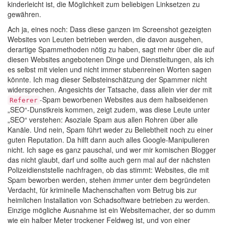
kinderleicht ist, die Möglichkeit zum beliebigen Linksetzen zu
gewähren.
Ach ja, eines noch: Dass diese ganzen im Screenshot gezeigten
Websites von Leuten betrieben werden, die davon ausgehen,
derartige Spammethoden nötig zu haben, sagt mehr über die auf
diesen Websites angebotenen Dinge und Dienstleitungen, als ich
es selbst mit vielen und nicht immer stubenreinen Worten sagen
könnte. Ich mag dieser Selbsteinschätzung der Spammer nicht
widersprechen. Angesichts der Tatsache, dass allein vier der mit
-Spam beworbenen Websites aus dem halbseidenen
Referer
„SEO“-Dunstkreis kommen, zeigt zudem, was diese Leute unter
„SEO“ verstehen: Asoziale Spam aus allen Rohren über alle
Kanäle. Und nein, Spam führt weder zu Beliebtheit noch zu einer
guten Reputation. Da hilft dann auch alles Google-Manipulieren
nicht. Ich sage es ganz pauschal, und wer mir komischen Blogger
das nicht glaubt, darf und sollte auch gern mal auf der nächsten
Polizeidienststelle nachfragen, ob das stimmt: Websites, die mit
Spam beworben werden, stehen
immer
unter dem begründeten
Verdacht, für kriminelle Machenschaften vom Betrug bis zur
heimlichen Installation von Schadsoftware betrieben zu werden.
Einzige mögliche Ausnahme ist ein Websitemacher, der so dumm
wie ein halber Meter trockener Feldweg ist, und von einer