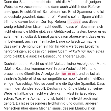
Denn der Spammer macht sich nicht die Mühe, nur diejenigen
Websites vollzuspammen, die dann auch wirklich den Referer
anzeigen. Er schießt mit Schrotmunition. Er ist Spammer und ist
es deshalb gewohnt, dass nur ein Promille seiner Spam wirklich
trifft, und davon lebt er. Der Top-Referer
aus dieser
https:
wenig erbäulichen Liste macht deutlich, dass ein Spammer sich
nicht einmal die Mühe gibt, sein Gehäcksel zu testen, bevor er es
aufs Internet loslässt. Einmal ganz davon abgesehen, dass er es
hinbekommt, auch sehr einfache Dinge so falsch zu machen,
dass seine Bemühungen ein für ihn völlig wertloses Ergebnis
hervorbringen, so dass von seiner Spam
wirklich nur noch eines
übrig bleibt: Die asoziale Belästigung anderer Leute.
Deshalb, Leute: Macht es nicht! Verbaut keine Anzeige der Marke
„Meine Besucher kommen von“ in eure Websites! Niemand
braucht eine öffentliche Anzeige der
, und selbst als
Referer
sinnfreie Spielerei ist es nur ungefähr so „cool“ wie ein infektiöser,
eitriger Ausschlag. Also so „cool“ wie die tägliche Spamflut. Dass
man in der Bundesrepublik Deutschland für die Links auf seiner
Website haftbar gemacht werden kann, wisst ihr ja sowieso
schon. Was eine Abmahnung ist, habt ihr vielleicht auch mal
gehört. Da ist es besonders leichtsinnig und dumm, anderen
Menschen über einen Mechanismus, dessen Manipulation