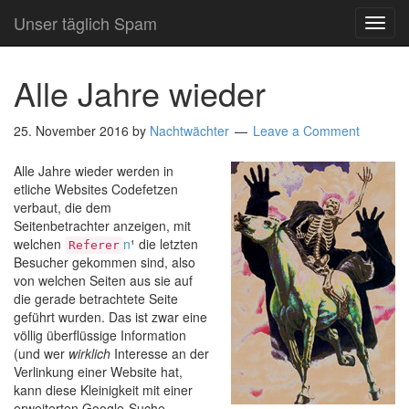
Unser täglich Spam
TOG
NAVI
Alle Jahre wieder
25. November 2016
by
Nachtwächter
Leave a Comment
Alle Jahre wieder werden in
etliche Websites Codefetzen
verbaut, die dem
Seitenbetrachter anzeigen, mit
welchen
n
¹ die letzten
Referer
Besucher gekommen sind, also
von welchen Seiten aus sie auf
die gerade betrachtete Seite
geführt wurden. Das ist zwar eine
völlig überflüssige Information
(und wer
wirklich
Interesse an der
Verlinkung einer Website hat,
kann diese Kleinigkeit mit einer
erweiterten Google-Suche