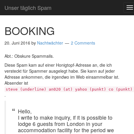
Unser täglich Spam
T
N
BOOKING
20. Juni 2016
by
Nachtwächter
2 Comments
Abt.: Obskure Spammails.
Diese Spam kam auf einer Honigtopf-Adresse an, die ich
versteckt für Spammer ausgelegt habe. Sie kann auf jeder
Adresse ankommen, die irgendwo im Web einsammelbar ist.
Absender ist
steve (underline) an020 (at) yahoo (punkt) co (punkt)
.
Hello,
I write to make inquiry, if it is possible to
lodge 6 guests from London in your
accommodation facility for the period we