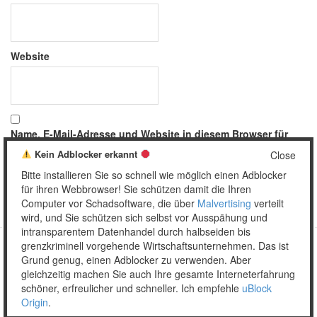
Website
Name, E-Mail-Adresse und Website in diesem Browser für
meinen nächsten Kommentar speichern.
Kein Adblocker erkannt
Close
Bitte installieren Sie so schnell wie möglich einen Adblocker
für ihren Webbrowser! Sie schützen damit die Ihren
Computer vor Schadsoftware, die über
Malvertising
verteilt
wird, und Sie schützen sich selbst vor Ausspähung und
intransparentem Datenhandel durch halbseiden bis
grenzkriminell vorgehende Wirtschaftsunternehmen. Das ist
Grund genug, einen Adblocker zu verwenden. Aber
Copyright © 2026 Unser täglich Spam.
gleichzeitig machen Sie auch Ihre gesamte Interneterfahrung
Mobile
WordPress Theme by themehall.com
schöner, erfreulicher und schneller. Ich empfehle
uBlock
Origin
.