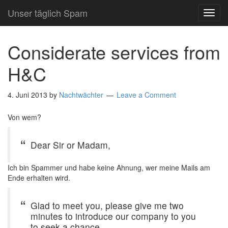
Unser täglich Spam
TOG
NAVI
Considerate services from
H&C
4. Juni 2013
by
Nachtwächter
Leave a Comment
Von wem?
Dear Sir or Madam,
Ich bin Spammer und habe keine Ahnung, wer meine Mails am
Ende erhalten wird.
Glad to meet you, please give me two
minutes to introduce our company to you
to seek a chance