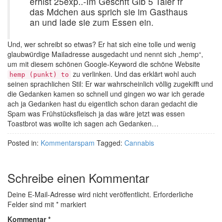
erhlst 25exp..-Im Geschft Gib 5 Taler fr
das Mdchen aus sprich sie im Gasthaus
an und lade sie zum Essen ein.
Und, wer schreibt so etwas? Er hat sich eine tolle und wenig
glaubwürdige Mailadresse ausgedacht und nennt sich „hemp“,
um mit diesem schönen Google-Keyword die schöne Website
zu verlinken. Und das erklärt wohl auch
hemp (punkt) to
seinen sprachlichen Stil: Er war wahrscheinlich völlig zugekifft und
die Gedanken kamen so schnell und gingen wo war ich gerade
ach ja Gedanken hast du eigentlich schon daran gedacht die
Spam was Frühstücksfleisch ja das wäre jetzt was essen
Toastbrot was wollte ich sagen ach Gedanken…
Posted in:
Kommentarspam
Tagged:
Cannabis
Schreibe einen Kommentar
Deine E-Mail-Adresse wird nicht veröffentlicht.
Erforderliche
Felder sind mit
*
markiert
Kommentar
*