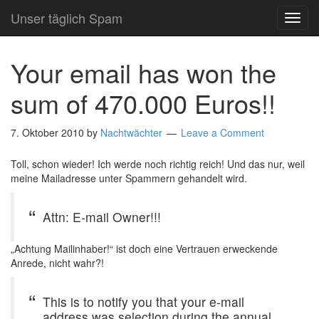
Unser täglich Spam
TOG
NAVI
Your email has won the
sum of 470.000 Euros!!
7. Oktober 2010
by
Nachtwächter
Leave a Comment
Toll, schon wieder! Ich werde noch richtig reich! Und das nur, weil
meine Mailadresse unter Spammern gehandelt wird.
Attn: E-mail Owner!!!
„Achtung Mailinhaber!“ ist doch eine Vertrauen erweckende
Anrede, nicht wahr?!
This is to notify you that your e-mail
address was selection during the annual