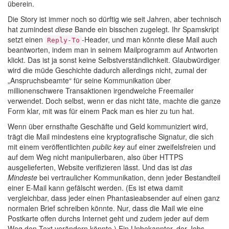
überein.
Die Story ist immer noch so dürftig wie seit Jahren, aber technisch
hat zumindest
diese
Bande ein bisschen zugelegt. Ihr Spamskript
setzt einen
-Header, und man könnte diese Mail auch
Reply-To
beantworten, indem man in seinem Mailprogramm auf Antworten
klickt. Das ist ja sonst keine Selbstverständlichkeit. Glaubwürdiger
wird die müde Geschichte dadurch allerdings nicht, zumal der
„Anspruchsbeamte“ für seine Kommunikation über
millionenschwere Transaktionen irgendwelche Freemailer
verwendet. Doch selbst, wenn er das nicht täte, machte die ganze
Form klar, mit was für einem Pack man es hier zu tun hat.
Wenn über ernsthafte Geschäfte und Geld kommuniziert wird,
trägt die Mail mindestens eine kryptografische Signatur, die sich
mit einem veröffentlichten
public key
auf einer zweifelsfreien und
auf dem Weg nicht manipulierbaren, also über HTTPS
ausgelieferten, Website verifizieren lässt. Und das ist
das
Mindeste
bei vertraulicher Kommunikation, denn jeder Bestandteil
einer E-Mail kann gefälscht werden. (Es ist etwa damit
vergleichbar, dass jeder einen Phantasieabsender auf einen ganz
normalen Brief schreiben könnte. Nur, dass die Mail wie eine
Postkarte offen durchs Internet geht und zudem jeder auf dem
Weg den Text verändern könnte.) Ein Unbekannter, der Jobs,