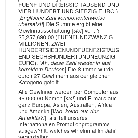
FUENF UND DREISSIG TAUSEND UND
VIER HUNDERT UND SIEBZIG EURO.)
[
Englische Zahl komponentenweise
übersetzt!
] Die Summe ergibt eine
Gewinnausschuttung [
sic!
] von. ?
25,257,690,00 (FUENFUNDZWANZIG
MILLIONEN, ZWEI-
HUNDERTSIEBENUNDFUENFZIGTAUS
END-SECHSHUNDERTUNDNEUNZIG
EURO). [
Ah, diese Zahl wieder in fast
korrektem Deutsch
] Die Summe wurde
durch 27 Gewinnern aus der gleichen
Kategorie geteilt.
Alle Gewinner werden per Computer aus
45.000.00 Namen [
sic!
] und E-mails aus
ganz Europa, Asien, Australien, Africa
und Amerika [
Wie, keine aus der
Antarktis?!
], als Teil unseres
internationalen Promotionprogramms
ausgew?hlt, welches wir einmal im Jahr
veranstalten.