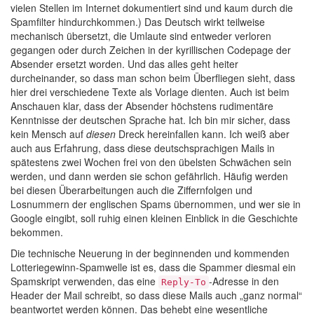
vielen Stellen im Internet dokumentiert sind und kaum durch die
Spamfilter hindurchkommen.) Das Deutsch wirkt teilweise
mechanisch übersetzt, die Umlaute sind entweder verloren
gegangen oder durch Zeichen in der kyrillischen Codepage der
Absender ersetzt worden. Und das alles geht heiter
durcheinander, so dass man schon beim Überfliegen sieht, dass
hier drei verschiedene Texte als Vorlage dienten. Auch ist beim
Anschauen klar, dass der Absender höchstens rudimentäre
Kenntnisse der deutschen Sprache hat. Ich bin mir sicher, dass
kein Mensch auf
diesen
Dreck hereinfallen kann. Ich weiß aber
auch aus Erfahrung, dass diese deutschsprachigen Mails in
spätestens zwei Wochen frei von den übelsten Schwächen sein
werden, und dann werden sie schon gefährlich. Häufig werden
bei diesen Überarbeitungen auch die Ziffernfolgen und
Losnummern der englischen Spams übernommen, und wer sie in
Google eingibt, soll ruhig einen kleinen Einblick in die Geschichte
bekommen.
Die technische Neuerung in der beginnenden und kommenden
Lotteriegewinn-Spamwelle ist es, dass die Spammer diesmal ein
Spamskript verwenden, das eine
-Adresse in den
Reply-To
Header der Mail schreibt, so dass diese Mails auch „ganz normal“
beantwortet werden können. Das behebt eine wesentliche