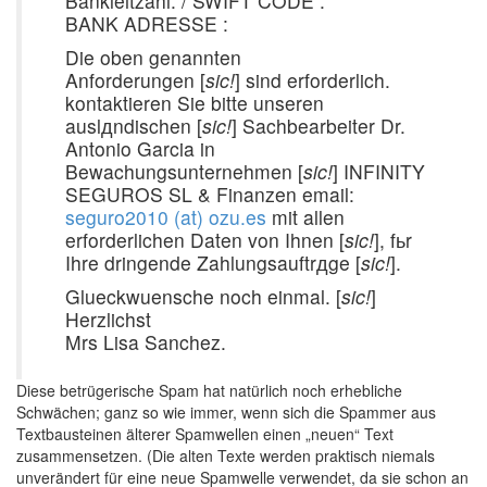
Bankleitzahl: / SWIFT CODE :
BANK ADRESSE :
Die oben genannten
Anforderungen [
sic!
] sind erforderlich.
kontaktieren Sie bitte unseren
auslдndischen [
sic!
] Sachbearbeiter Dr.
Antonio Garcia in
Bewachungsunternehmen [
sic!
] INFINITY
SEGUROS SL & Finanzen email:
seguro2010 (at) ozu.es
mit allen
erforderlichen Daten von Ihnen [
sic!
], fьr
Ihre dringende Zahlungsauftrдge [
sic!
].
Glueckwuensche noch einmal. [
sic!
]
Herzlichst
Mrs Lisa Sanchez.
Diese betrügerische Spam hat natürlich noch erhebliche
Schwächen; ganz so wie immer, wenn sich die Spammer aus
Textbausteinen älterer Spamwellen einen „neuen“ Text
zusammensetzen. (Die alten Texte werden praktisch niemals
unverändert für eine neue Spamwelle verwendet, da sie schon an