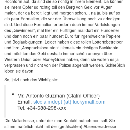
Hochform auf, da sind sie so richtig in ihrem Element. Da können
sie ihrem Opfer so richtig toll den Berg von Geld vor Augen
malen, der da bereit liegt und morgen schon… na ja, bis auf so
ein paar Formalien, die vor der Überweisung noch zu erledigen
sind. Und diese Formalien erfordern doch immer Vorleistungen
des „Gewinners“, mal hier ein Fuffziger, mal dort ein Hunderter
und dann noch ein paar hundert Euro für irgendwelche Papiere
und Beglaubigungen. Leider haben diese tollen Lotteriebetreiber
und ihre „Anspruchsbeamten“ niemals ein richtiges Bankkonto
und möchten das Geld deshalb immer schön anonym über
Western Union oder MoneyGram haben, denn sie wollen es ja
verprassen und nicht von der Polizei abgeholt werden. Schließlich
leben sie davon.
So, jetzt noch das Wichtigste:
Mr. Antonio Guzman (Claim Officer)
Email:
sicclaimdept (at) luckymail.com
Tel: +34-688-298-xxx
Die Mailadresse, unter der man Kontakt aufnehmen soll. Sie
stimmt natürlich nicht mit der (gefälschten) Absenderadresse