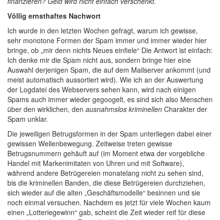
finanzieren? Geld wird nicht einfach verschenkt.
Völlig ernsthaftes Nachwort
Ich wurde in den letzten Wochen gefragt, warum ich gewisse,
sehr monotone Formen der Spam immer und immer wieder hier
bringe, ob „mir denn nichts Neues einfiele“ Die Antwort ist einfach:
Ich denke mir die Spam nicht aus, sondern bringe hier eine
Auswahl derjenigen Spam, die auf dem Mailserver ankommt (und
meist automatisch aussortiert wird). Wie ich an der Auswertung
der Logdatei des Webservers sehen kann, wird nach einigen
Spams auch immer wieder gegoogelt, es sind sich also Menschen
über den wirklichen, den
ausnahmslos kriminellen
Charakter der
Spam unklar.
Die jeweiligen Betrugsformen in der Spam unterliegen dabei einer
gewissen Wellenbewegung. Zeitweise treten gewisse
Betrugsnummern gehäuft auf (im Moment etwa der vorgebliche
Handel mit Markenimitaten von Uhren und mit Software),
während andere Betrügereien monatelang nicht zu sehen sind,
bis die kriminellen Banden, die diese Betrügereien durchziehen,
sich wieder auf die alten „Geschäftsmodelle“ besinnen und sie
noch einmal versuchen. Nachdem es jetzt für viele Wochen kaum
einen „Lotteriegewinn“ gab, scheint die Zeit wieder reif für diese