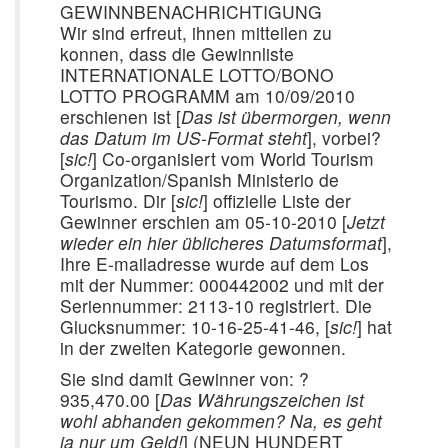
GEWINNBENACHRICHTIGUNG
Wir sind erfreut, ihnen mitteilen zu
konnen, dass die Gewinnliste
INTERNATIONALE LOTTO/BONO
LOTTO PROGRAMM am 10/09/2010
erschienen ist [
Das ist übermorgen, wenn
das Datum im US-Format steht
], vorbei?
[
sic!
] Co-organisiert vom World Tourism
Organization/Spanish Ministerio de
Tourismo. Dir [
sic!
] offizielle Liste der
Gewinner erschien am 05-10-2010 [
Jetzt
wieder ein hier üblicheres Datumsformat
],
Ihre E-mailadresse wurde auf dem Los
mit der Nummer: 000442002 und mit der
Seriennummer: 2113-10 registriert. Die
Glucksnummer: 10-16-25-41-46, [
sic!
] hat
in der zweiten Kategorie gewonnen.
Sie sind damit Gewinner von: ?
935,470.00 [
Das Währungszeichen ist
wohl abhanden gekommen? Na, es geht
ja nur um Geld!
] (NEUN HUNDERT