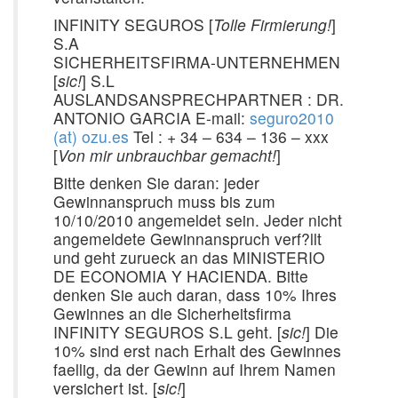
INFINITY SEGUROS [
Tolle Firmierung!
]
S.A
SICHERHEITSFIRMA-UNTERNEHMEN
[
sic!
] S.L
AUSLANDSANSPRECHPARTNER : DR.
ANTONIO GARCIA E-mail:
seguro2010
(at) ozu.es
Tel : + 34 – 634 – 136 – xxx
[
Von mir unbrauchbar gemacht!
]
Bitte denken Sie daran: jeder
Gewinnanspruch muss bis zum
10/10/2010 angemeldet sein. Jeder nicht
angemeldete Gewinnanspruch verf?llt
und geht zurueck an das MINISTERIO
DE ECONOMIA Y HACIENDA. Bitte
denken Sie auch daran, dass 10% Ihres
Gewinnes an die Sicherheitsfirma
INFINITY SEGUROS S.L geht. [
sic!
] Die
10% sind erst nach Erhalt des Gewinnes
faellig, da der Gewinn auf Ihrem Namen
versichert ist. [
sic!
]