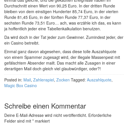
einmal das gleiche, und die gekauften Ereignisse haben im
Durchschnitt einen Wert von 90,25 Euro. In der dritten Runde
bleiben von dem einstigen Hunderter 85,74 Euro, in der vierten
Runde 81,45 Euro, in der fünften Runde 77,37 Euro, in der
sechsten Runde 73,51 Euro… ach, was erzähle ich das, es kann
ja hoffentlich jeder eine Tabellenkalkulation benutzen.
Da wird doch in der Tat jeder zum Gewinner. Zumindest jeder, der
ein Casino betreibt.
Einmal ganz davon abgesehen, dass diese tolle Auszahlquote
von einem Spammer zugesagt wird, der illegale Massenpest mit
gefälschtem Absender mailt. Das macht alle Zusagen in einer
derartigen Mail doch gleich viel glaubwürdiger, oder?!
Posted in:
Mail
,
Zahlenspiel
,
Zocken
Tagged:
Auszahlquote
,
Magic Box Casino
Schreibe einen Kommentar
Deine E-Mail-Adresse wird nicht veröffentlicht.
Erforderliche
Felder sind mit
*
markiert