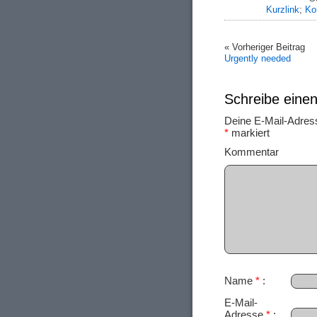
Kurzlink
;
Ko
« Vorheriger Beitrag
Urgently needed
Schreibe ein
Deine E-Mail-Adresse
*
markiert
Ko
Name
*
E-Mail-
Adresse
*