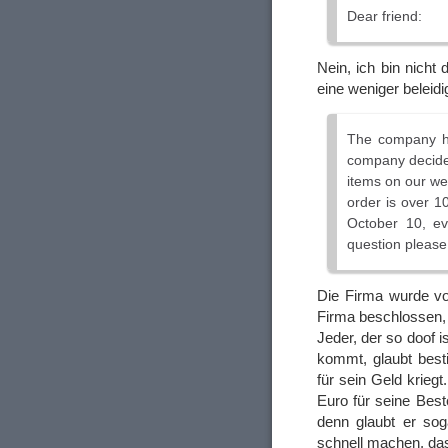
Dear friend:
Nein, ich bin nicht
eine weniger beleidi
The company had
company decide 
items on our we
order is over 10
October 10, ev
question please
Die Firma wurde vo
Firma beschlossen, 
Jeder, der so doof 
kommt, glaubt best
für sein Geld kriegt
Euro für seine Best
denn glaubt er so
schnell machen, das