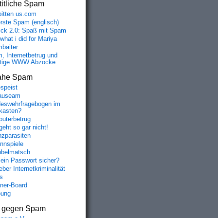
itliche Spam
bitten us.com
erste Spam (englisch)
fick 2.0: Spaß mit Spam
 what i did for Mariya
baiter
, Internetbetrug und
tige WWW Abzocke
ahe Spam
speist
auseam
eswehrfragebogen im
fkasten?
uterbetrug
geht so gar nicht!
nzparasiten
nnspiele
belmatsch
mein Passwort sicher?
ber Internetkriminalität
s
aner-Board
bung
s gegen Spam