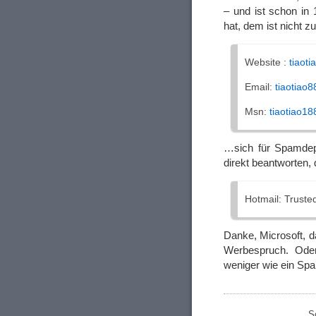
– und ist schon in
hat, dem ist nicht z
Website :
tiaot
Email:
tiaotiao8
Msn:
tiaotiao18
…sich für Spamdep
direkt beantworten, 
Hotmail: Truste
Danke, Microsoft, 
Werbespruch. Ode
weniger wie ein Sp
S