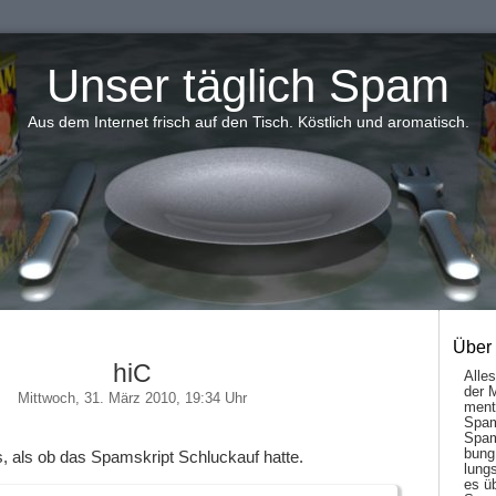
Unser täglich Spam
Aus dem Internet frisch auf den Tisch. Köstlich und aromatisch.
Über
hiC
Alle
der 
Mittwoch, 31. März 2010, 19:34 Uhr
men­t
Spam
Spam
bung
s, als ob das Spamskript Schluckauf hatte.
lungs
es ü