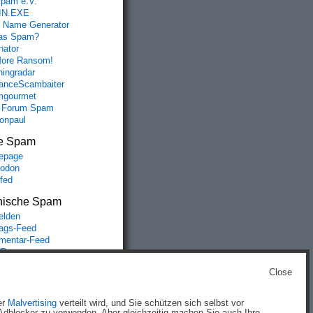
spam e.V.
IN.EXE
 Name Generator
das Spam?
nator
ore Ransom!
hingradar
nceScambaiter
mgourmet
 Forum Spam
fonpaul
e Spam
epage
odon
lfed
nische Spam
lden
rags-Feed
entar-Feed
Press.org
Close
g
)
er
Malvertising
verteilt wird, und Sie schützen sich selbst vor