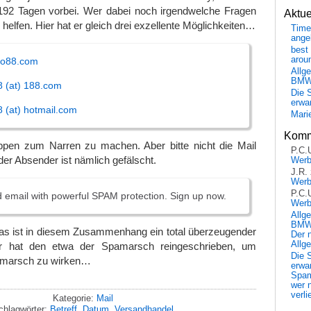
 192 Tagen vorbei. Wer dabei noch irgendwelche Fragen
Aktu
u helfen. Hier hat er gleich drei exzellente Möglichkeiten…
Time
ange
best 
arou
iao88.com
Allg
BM
8 (at) 188.com
Die 
erwar
8 (at) hotmail.com
Mari
Komm
pen zum Narren zu machen. Aber bitte nicht die Mail
P.C.
der Absender ist nämlich gefälscht.
Wer
J.R.
Wer
P.C.
d email with powerful SPAM protection. Sign up now.
Wer
Allg
BMW 
das ist in diesem Zusammenhang ein total überzeugender
Der 
Allg
r hat den etwa der Spamarsch reingeschrieben, um
Die 
amarsch zu wirken…
erwar
Spa
wer n
verli
Kategorie:
Mail
chlagwörter:
Betreff
,
Datum
,
Versandhandel