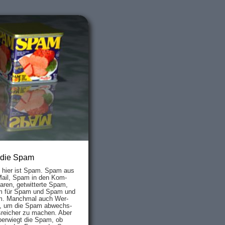
 die Spam
s hier ist Spam. Spam aus
Mail, Spam in den Kom­
aren, ge­twit­ter­te Spam,
 für Spam und Spam und
. Manch­mal auch Wer­
, um die Spam ab­wechs­
­reich­er zu mach­en. Aber
ber­wiegt die Spam, ob