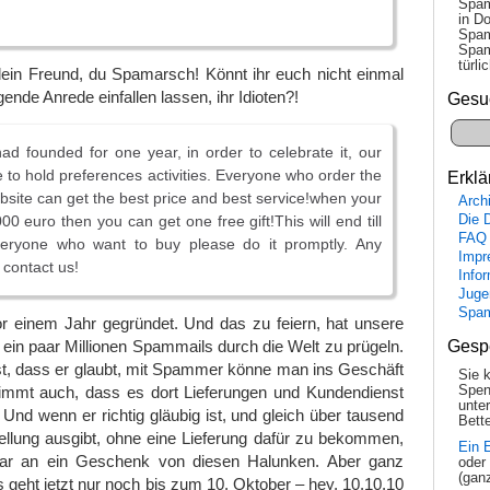
Spam
in Do
Spam
Spam
tür­l
 dein Freund, du Spamarsch! Könnt ihr euch nicht einmal
gende Anrede einfallen lassen, ihr Idioten?!
Gesu
 founded for one year, in order to celebrate it, our
to hold preferences activities. Everyone who order the
Erklä
bsite can get the best price and best service!when your
Arch
Die 
00 euro then you can get one free gift!This will end till
FAQ
eryone who want to buy please do it promptly. Any
Impr
 contact us!
Info
Juge
Spa
r einem Jahr gegründet. Und das zu feiern, hat unsere
Gesp
ein paar Millionen Spammails durch die Welt zu prügeln.
ist, dass er glaubt, mit Spammer könne man ins Geschäft
Sie 
Spen
immt auch, dass es dort Lieferungen und Kundendienst
unte
. Und wenn er richtig gläubig ist, und gleich über tausend
Bette
ellung ausgibt, ohne eine Lieferung dafür zu bekommen,
Ein 
gar an ein Geschenk von diesen Halunken. Aber ganz
oder
(gan
 geht jetzt nur noch bis zum 10. Oktober – hey, 10.10.10