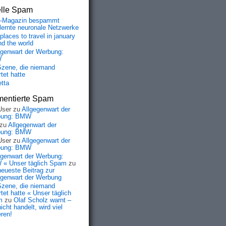
elle Spam
-Magazin bespammt
lernte neuronale Netzwerke
places to travel in january
nd the world
egenwart der Werbung:
W
Szene, die niemand
tet hatte
etta
entierte Spam
User
zu
Allgegenwart der
bung: BMW
zu
Allgegenwart der
bung: BMW
User
zu
Allgegenwart der
bung: BMW
egenwart der Werbung:
« Unser täglich Spam
zu
neueste Beitrag zur
egenwart der Werbung
Szene, die niemand
tet hatte « Unser täglich
m
zu
Olaf Scholz warnt –
icht handelt, wird viel
eren!