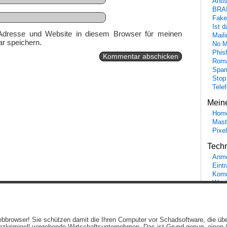
Anti
BRA
Fake
Ist 
Adresse und Website in diesem Browser für meinen
Maili
r speichern.
No M
Phis
Roma
Spa
Stop
Tele
Mein
Hom
Mast
Pixe
Tech
Anme
Eint
Komm
Word
Ein genussvolles Blog von
Elias Schwerdtfeger
(
Lizenz
,
Datenschutzerklärun
 Webbrowser! Sie schützen damit die Ihren Computer vor Schadsoftware, die üb
Beiträge (RSS)
und
Kommentare (RSS)
.