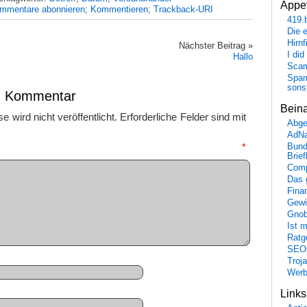
Appet
mmentare abonnieren
;
Kommentieren
;
Trackback-URI
419.
Die 
Hirn
Nächster Beitrag »
I did
Hallo
Scam
Spam
sons
en Kommentar
Bein
 wird nicht veröffentlicht.
Erforderliche Felder sind mit
Abge
AdN
mmentar
*
Bund
Brie
Comp
Das 
Fina
Gewi
Gnob
Ist 
Ratge
SEO
Troj
Wer
Link