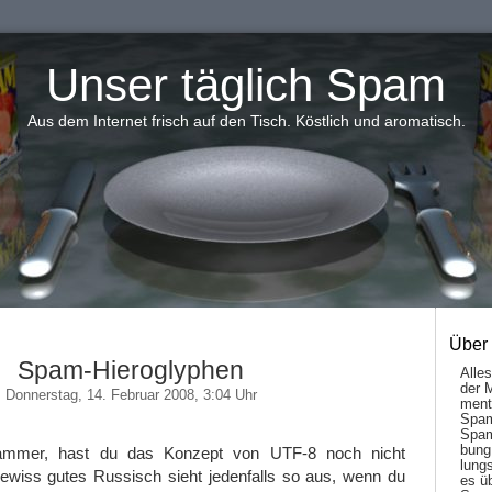
Unser täglich Spam
Aus dem Internet frisch auf den Tisch. Köstlich und aromatisch.
Über
Spam-Hieroglyphen
Alle
der 
Donnerstag, 14. Februar 2008, 3:04 Uhr
men­t
Spam
Spam
bung
mmer, hast du das Konzept von UTF-8 noch nicht
lungs
ewiss gutes Russisch sieht jedenfalls so aus, wenn du
es ü