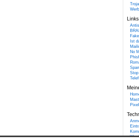
Troj
Wer
Link
Anti
BRA
Fake
Ist 
Maili
No M
Phis
Roma
Spa
Stop
Tele
Mein
Hom
Mast
Pixe
Tech
Anme
Eint
Komm
Word