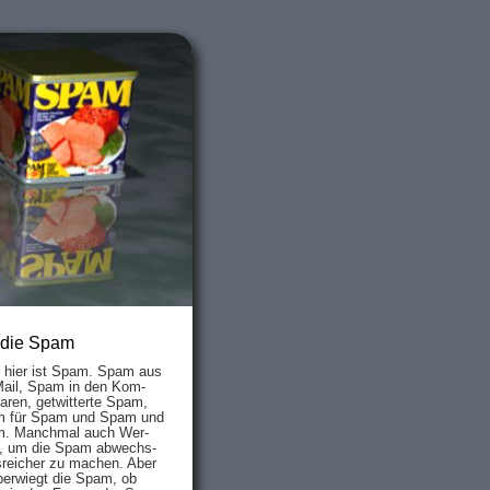
 die Spam
s hier ist Spam. Spam aus
Mail, Spam in den Kom­
aren, ge­twit­ter­te Spam,
 für Spam und Spam und
. Manch­mal auch Wer­
, um die Spam ab­wechs­
­reich­er zu mach­en. Aber
ber­wiegt die Spam, ob