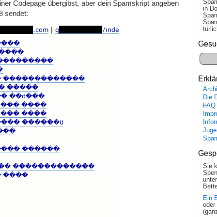
Spam
einer Codepage übergibst, aber dein Spamskript angeben
in Do
8 sendet:
Spam
Spam
tür­l
Gesu
Erklä
Arch
Die 
FAQ
Impr
Info
Juge
Spa
Gesp
Sie 
Spen
unte
Bette
Ein 
oder
(gan