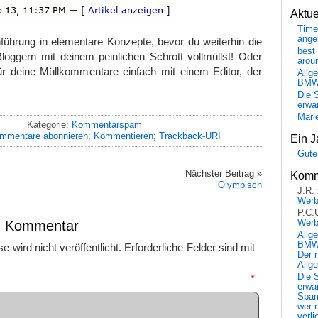
Aktu
Time
ange
nführung in elementare Konzepte, bevor du weiterhin die
best 
oggern mit deinem peinlichen Schrott vollmüllst! Oder
arou
für deine Müllkommentare einfach mit einem Editor, der
Allg
BM
Die 
erwar
Mari
Kategorie:
Kommentarspam
mmentare abonnieren
;
Kommentieren
;
Trackback-URI
Ein J
Gute
Nächster Beitrag »
Komm
Olympisch
J.R.
Wer
P.C.
en Kommentar
Wer
Allg
BMW 
 wird nicht veröffentlicht.
Erforderliche Felder sind mit
Der 
Allg
Die 
mmentar
*
erwar
Spa
wer n
verli