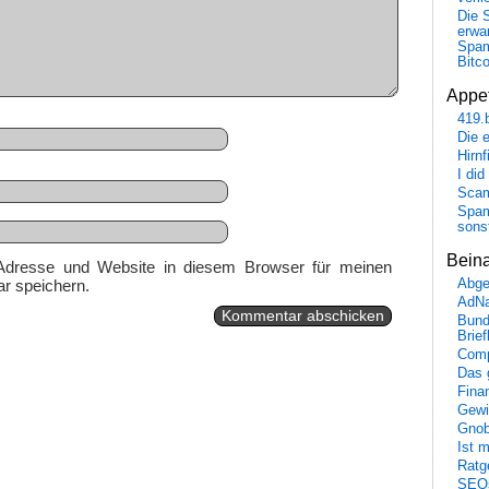
Die 
erwar
Spa
Bitc
Appet
419.
Die 
Hirn
I did
Scam
Spam
sons
Bein
Adresse und Website in diesem Browser für meinen
r speichern.
Abge
AdN
Bund
Brie
Comp
Das 
Fina
Gewi
Gnob
Ist 
Ratge
SEO