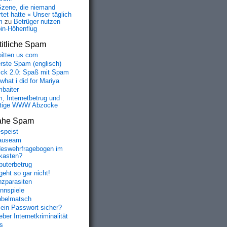
Szene, die niemand
tet hatte « Unser täglich
m
zu
Betrüger nutzen
oin-Höhenflug
itliche Spam
bitten us.com
erste Spam (englisch)
fick 2.0: Spaß mit Spam
 what i did for Mariya
baiter
, Internetbetrug und
tige WWW Abzocke
ahe Spam
speist
auseam
eswehrfragebogen im
fkasten?
uterbetrug
geht so gar nicht!
nzparasiten
nnspiele
belmatsch
mein Passwort sicher?
ber Internetkriminalität
s