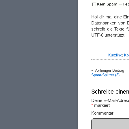
Hol dir mal eine Ei
Datenbanken von Bl
schreib die Texte 
UTF-8 unterstützt!
Kurzlink
;
Ko
« Vorheriger Beitrag
Spam-Splitter (3)
Schreibe ein
Deine E-Mail-Adresse
*
markiert
Ko