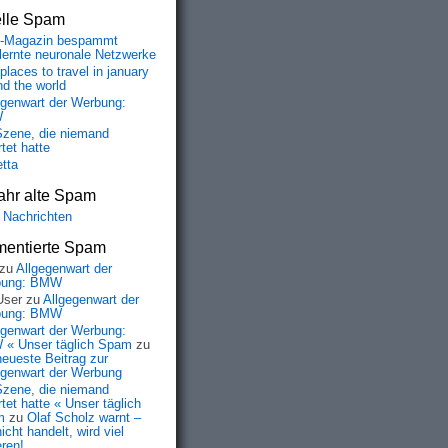
elle Spam
-Magazin bespammt
lernte neuronale Netzwerke
places to travel in january
nd the world
egenwart der Werbung:
W
Szene, die niemand
tet hatte
etta
ahr alte Spam
 Nachrichten
entierte Spam
zu
Allgegenwart der
bung: BMW
User
zu
Allgegenwart der
bung: BMW
egenwart der Werbung:
« Unser täglich Spam
zu
neueste Beitrag zur
egenwart der Werbung
Szene, die niemand
tet hatte « Unser täglich
m
zu
Olaf Scholz warnt –
icht handelt, wird viel
eren!