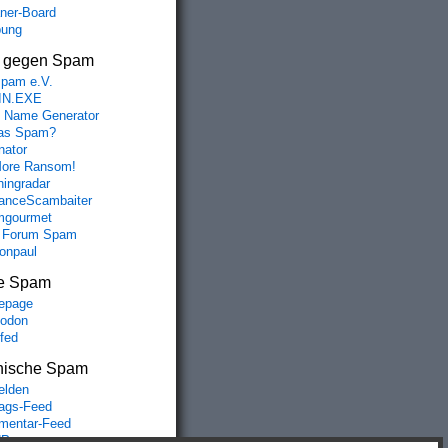
aner-Board
bung
s gegen Spam
spam e.V.
IN.EXE
 Name Generator
das Spam?
nator
ore Ransom!
hingradar
nceScambaiter
mgourmet
 Forum Spam
fonpaul
e Spam
epage
odon
lfed
nische Spam
lden
rags-Feed
entar-Feed
Press.org