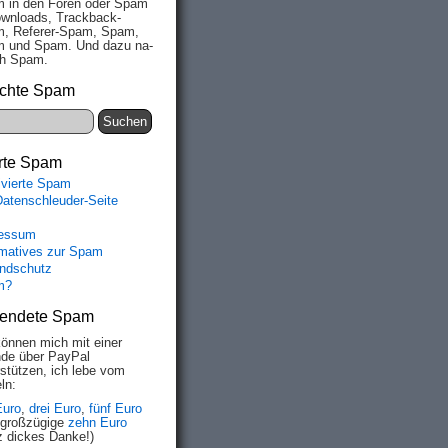
 in den Fo­ren oder Spam
wn­loads, Track­back-
, Re­fe­rer-Spam, Spam,
 und Spam. Und da­zu na­
ich Spam.
chte Spam
rte Spam
ivierte Spam
Datenschleuder-Seite
essum
rmatives zur Spam
ndschutz
m?
endete Spam
können mich mit einer
de über PayPal
rstützen, ich lebe vom
ln:
Euro
,
drei Euro
,
fünf Euro
 großzügige
zehn Euro
z dickes Danke!)