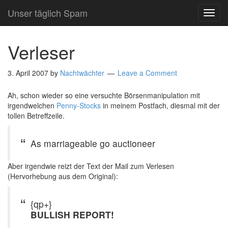
Unser täglich Spam
TOG
NAVI
Verleser
3. April 2007
by
Nachtwächter
Leave a Comment
Ah, schon wieder so eine versuchte Börsenmanipulation mit
irgendwelchen
Penny-Stocks
in meinem Postfach, diesmal mit der
tollen Betreffzeile.
As marriageable go auctioneer
Aber irgendwie reizt der Text der Mail zum Verlesen
(Hervorhebung aus dem Original):
{qp+}
BULLISH REPORT!