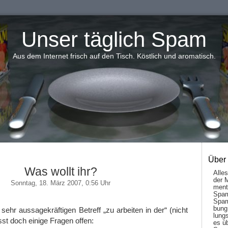
Unser täglich Spam
Aus dem Internet frisch auf den Tisch. Köstlich und aromatisch.
Über
Was wollt ihr?
Alle
der 
Sonntag, 18. März 2007, 0:56 Uhr
men­t
Spam
Spam
bung
sehr aussagekräftigen Betreff „zu arbeiten in der“ (nicht
lungs
sst doch einige Fragen offen:
es ü