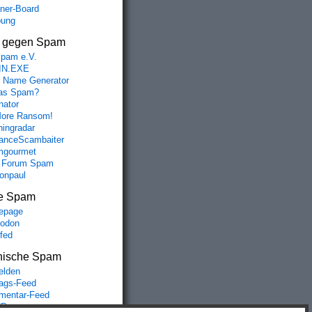
aner-Board
bung
s gegen Spam
spam e.V.
IN.EXE
 Name Generator
das Spam?
nator
ore Ransom!
hingradar
nceScambaiter
mgourmet
 Forum Spam
fonpaul
e Spam
epage
odon
lfed
nische Spam
lden
rags-Feed
entar-Feed
Press.org