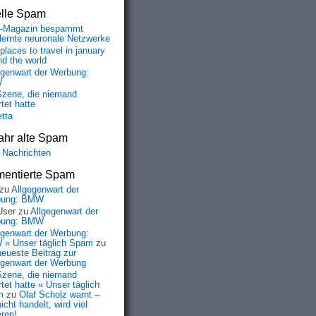
elle Spam
-Magazin bespammt
lernte neuronale Netzwerke
places to travel in january
nd the world
egenwart der Werbung:
W
Szene, die niemand
tet hatte
etta
ahr alte Spam
 Nachrichten
entierte Spam
zu
Allgegenwart der
bung: BMW
User
zu
Allgegenwart der
bung: BMW
egenwart der Werbung:
« Unser täglich Spam
zu
neueste Beitrag zur
egenwart der Werbung
Szene, die niemand
tet hatte « Unser täglich
m
zu
Olaf Scholz warnt –
icht handelt, wird viel
eren!