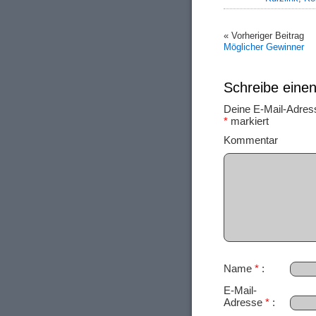
« Vorheriger Beitrag
Möglicher Gewinner
Schreibe ein
Deine E-Mail-Adresse
*
markiert
Ko
Name
*
E-Mail-
Adresse
*