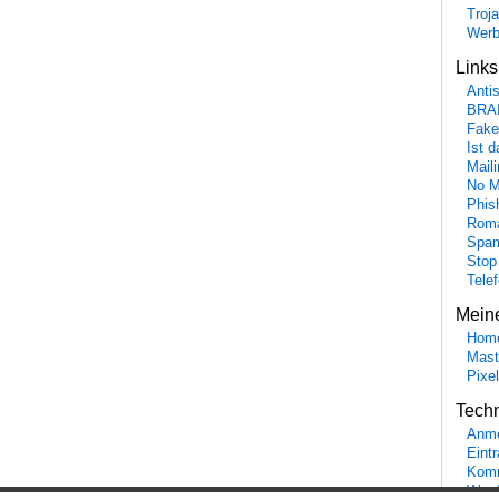
Troj
Wer
Link
Anti
BRA
Fake
Ist 
Maili
No M
Phis
Roma
Spa
Stop
Tele
Mein
Hom
Mast
Pixe
Tech
Anme
Eint
Komm
Word