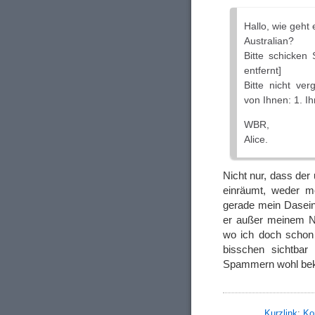
Hallo, wie geht 
Australian?
Bitte schicken
entfernt]
Bitte nicht ver
von Ihnen: 1. Ih
WBR,
Alice.
Nicht nur, dass der
einräumt, weder 
gerade mein Dasein f
er außer meinem Nam
wo ich doch schon 
bisschen sichtbar
Spammern wohl beka
Kurzlink
;
Ko