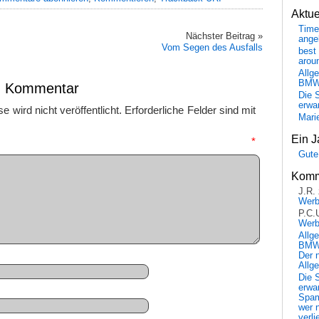
Aktu
Time
Nächster Beitrag »
ange
Vom Segen des Ausfalls
best 
arou
Allg
BM
en Kommentar
Die 
erwar
 wird nicht veröffentlicht.
Erforderliche Felder sind mit
Mari
Ein J
mmentar
*
Gute
Komm
J.R.
Wer
P.C.
Wer
Allg
BMW 
Der 
Allg
Die 
erwar
Spa
wer n
verli