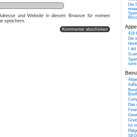
Die 
erwar
Spa
Adresse und Website in diesem Browser für meinen
Bitc
r speichern.
Appet
419.
Die 
Hirn
I did
Scam
Spam
sons
Bein
Abge
AdN
Bund
Brie
Comp
Das 
Fina
Gewi
Gnob
Ist 
Ratge
SEO