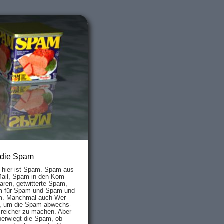
 die Spam
s hier ist Spam. Spam aus
Mail, Spam in den Kom­
aren, ge­twit­ter­te Spam,
 für Spam und Spam und
. Manch­mal auch Wer­
, um die Spam ab­wechs­
­reich­er zu mach­en. Aber
ber­wiegt die Spam, ob