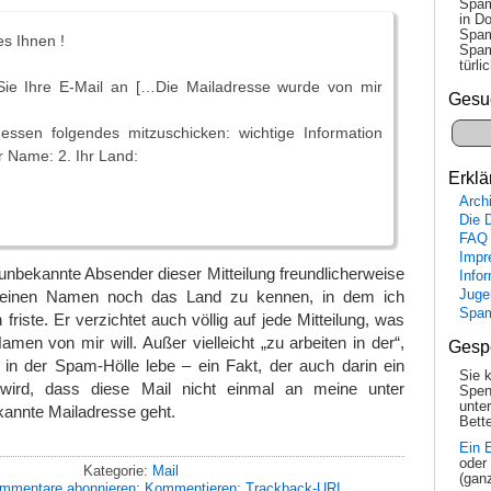
Spam
in Do
Spam
es Ihnen !
Spam
tür­l
 Sie Ihre E-Mail an […Die Mailadresse wurde von mir
Gesu
gessen folgendes mitzuschicken: wichtige Information
r Name: 2. Ihr Land:
Erklä
Arch
Die 
FAQ
Impr
 unbekannte Absender dieser Mitteilung freundlicherweise
Info
meinen Namen noch das Land zu kennen, in dem ich
Juge
Spa
riste. Er verzichtet auch völlig auf jede Mitteilung, was
en von mir will. Außer vielleicht „zu arbeiten in der“,
Gesp
in der Spam-Hölle lebe – ein Fakt, der auch darin ein
Sie 
 wird, dass diese Mail nicht einmal an meine unter
Spen
unte
nnte Mailadresse geht.
Bette
Ein 
oder
Kategorie:
Mail
(gan
mmentare abonnieren
;
Kommentieren
;
Trackback-URI