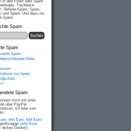
 in den Fo­ren oder Spam
wn­loads, Track­back-
, Re­fe­rer-Spam, Spam,
 und Spam. Und da­zu na­
ich Spam.
chte Spam
rte Spam
ivierte Spam
Datenschleuder-Seite
essum
rmatives zur Spam
ndschutz
m?
endete Spam
können mich mit einer
de über PayPal
rstützen, ich lebe vom
ln:
Euro
,
drei Euro
,
fünf Euro
 großzügige
zehn Euro
z dickes Danke!)