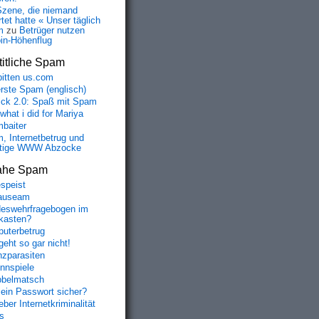
Szene, die niemand
tet hatte « Unser täglich
m
zu
Betrüger nutzen
oin-Höhenflug
itliche Spam
bitten us.com
erste Spam (englisch)
fick 2.0: Spaß mit Spam
 what i did for Mariya
baiter
, Internetbetrug und
tige WWW Abzocke
ahe Spam
speist
auseam
eswehrfragebogen im
fkasten?
uterbetrug
geht so gar nicht!
nzparasiten
nnspiele
belmatsch
mein Passwort sicher?
ber Internetkriminalität
s