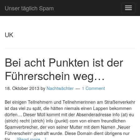
Unser täglich Spam
TOG
NAVI
UK
Bei acht Punkten ist der
Führerschein weg…
18. Oktober 2013
by
Nachtwächter
1 Comment
Bei einigen Teilnehmern und Teilnehmerinnen am Straßenverkehr
ist das viel zu spät, die hätten niemals einen Lappen bekommen
dürfen… Dieser Müll kommt mit der Absenderadresse info (at) eu
(strich) recht (strich) info (punkt) com von einem freundlichen
Spamverbrecher, der von seiner Mutter mit dem Namen „Neuer
Führerschein“ gestraft wurde. Diese Domain dient übrigens nur
für …
[Read more…]