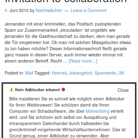
1. Juni 2010
by
Nachtwächter
Leave a Comment
Jemanden mit einer kriminellen, das Postfach zustopfenden
Spam zur Zusammenarbeit „einzuladen“ ist ungefähr wie
jemanden für die Gastfreundschaft zu danken, dem man gerade
die Tür eingetreten hat. Ob man mit solchen Missgeburten etwas
zu tun haben möchte? Dieser Informationsschrott fließt gerade
ganz massiv in diesen Server, auch immer wieder einmal mit
einem anderen Betreff. Recht …
[Read more…]
Posted in:
Mail
Tagged:
Hotmail
,
Jobangebot
,
Spamwelle
,
UK
Kein Adblocker erkannt
Close
Bitte installieren Sie so schnell wie möglich einen Adblocker
« Zurück
1
2
für ihren Webbrowser! Sie schützen damit die Ihren
Computer vor Schadsoftware, die über
Malvertising
verteilt
wird, und Sie schützen sich selbst vor Ausspähung und
intransparentem Datenhandel durch halbseiden bis
grenzkriminell vorgehende Wirtschaftsunternehmen. Das ist
Grund genug, einen Adblocker zu verwenden. Aber
Copyright © 2026 Unser täglich Spam.