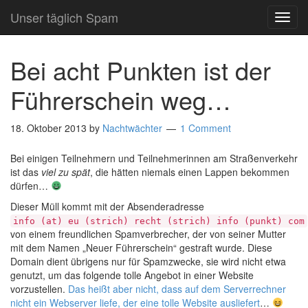
Unser täglich Spam
TOG
NAVI
Bei acht Punkten ist der
Führerschein weg…
18. Oktober 2013
by
Nachtwächter
1 Comment
Bei einigen Teilnehmern und Teilnehmerinnen am Straßenverkehr
ist das
viel zu spät
, die hätten niemals einen Lappen bekommen
dürfen…
Dieser Müll kommt mit der Absenderadresse
info (at) eu (strich) recht (strich) info (punkt) com
von einem freundlichen Spamverbrecher, der von seiner Mutter
mit dem Namen „Neuer Führerschein“ gestraft wurde. Diese
Domain dient übrigens nur für Spamzwecke, sie wird nicht etwa
genutzt, um das folgende tolle Angebot in einer Website
vorzustellen.
Das heißt aber nicht, dass auf dem Serverrechner
nicht ein Webserver liefe, der eine tolle Website ausliefert
…