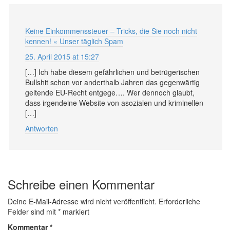
Keine Einkommenssteuer – Tricks, die Sie noch nicht
kennen! « Unser täglich Spam
25. April 2015 at 15:27
[…] Ich habe diesem ge­fähr­lichen und be­trü­ge­rischen
Bull­shit schon vor andert­halb Jahren das ge­gen­wärtig
gel­tende EU-Recht ent­ge­ge…. Wer den­noch glaubt,
dass ir­gend­eine Web­site von asozialen und krimi­nellen
[…]
Antworten
Schreibe einen Kommentar
Deine E-Mail-Adresse wird nicht veröffentlicht.
Erforderliche
Felder sind mit
*
markiert
Kommentar
*