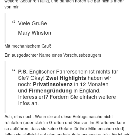
weitere Gebühren fällig, und danach hören sie gar nichts mehr
von mir.
Viele Grüße
Mary Winston
Mit mechanischem Gruß
Ein ausgedachter Name eines Vorschussbetrügers
P.S.
Englischer Führerschein ist nichts für
Sie? Okay!
Zwei Highlights
haben wir
noch:
Privatinsolvenz
in 12 Monaten
und
Firmengründung
in England.
Interessiert? Fordern Sie einfach weitere
Infos an.
Ach, eins noch: Wenn sie auf diese Betrugsmasche nicht
reinfallen (oder sich im Großen und Ganzen im Straßenverkehr
so aufführen, dass sie keine Gefahr für ihre Mitmenschen sind),
fallen sie vielleicht auf eine andere Betrugsmasche rein. Es ist mir