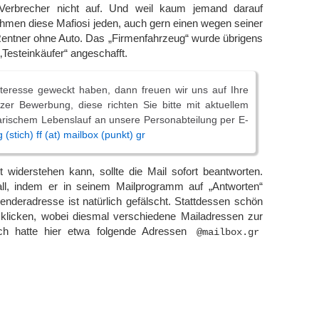
 Verbrecher nicht auf. Und weil kaum jemand darauf
nehmen diese Mafiosi jeden, auch gern einen wegen seiner
entner ohne Auto. Das „Firmenfahrzeug“ wurde übrigens
Testeinkäufer“ angeschafft.
nteresse geweckt haben, dann freuen wir uns auf Ihre
zer Bewerbung, diese richten Sie bitte mit aktuellem
arischem Lebenslauf an unsere Personabteilung per E-
(stich) ff (at) mailbox (punkt) gr
 widerstehen kann, sollte die Mail sofort beantworten.
ll, indem er in seinem Mailprogramm auf „Antworten“
senderadresse ist natürlich gefälscht. Stattdessen schön
licken, wobei diesmal verschiedene Mailadressen zur
ch hatte hier etwa folgende Adressen
@mailbox.gr