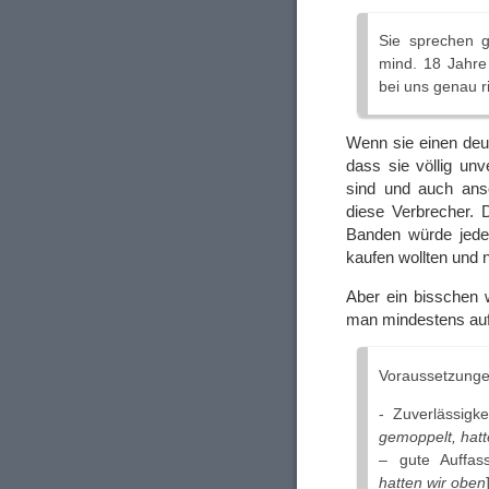
Sie sprechen g
mind. 18 Jahre 
bei uns genau ri
Wenn sie einen deu
dass sie völlig unv
sind und auch anso
diese Verbrecher. 
Banden würde jeder
kaufen wollten und n
Aber ein bisschen
man mindestens au
Voraussetzungen 
- Zuverlässigke
gemoppelt, hatt
– gute Auffas
hatten wir oben