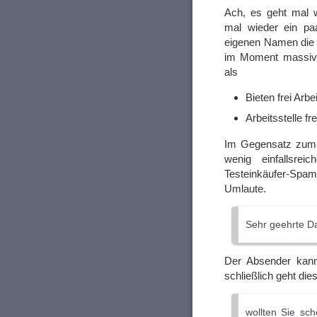
Ach, es geht mal wi
mal wieder ein p
eigenen Namen die
im Moment massiv m
als
Bieten frei Arbe
Arbeitsstelle fr
Im Gegensatz zum E
wenig einfallsrei
Testeinkäufer-Spa
Umlaute.
Sehr geehrte D
Der Absender kann 
schließlich geht di
wollten Sie s