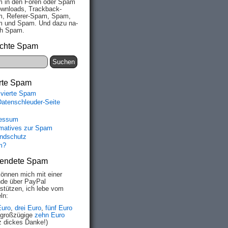
 in den Fo­ren oder Spam
wn­loads, Track­back-
, Re­fe­rer-Spam, Spam,
 und Spam. Und da­zu na­
ich Spam.
chte Spam
rte Spam
ivierte Spam
Datenschleuder-Seite
essum
rmatives zur Spam
ndschutz
m?
endete Spam
können mich mit einer
de über PayPal
rstützen, ich lebe vom
ln:
Euro
,
drei Euro
,
fünf Euro
 großzügige
zehn Euro
z dickes Danke!)