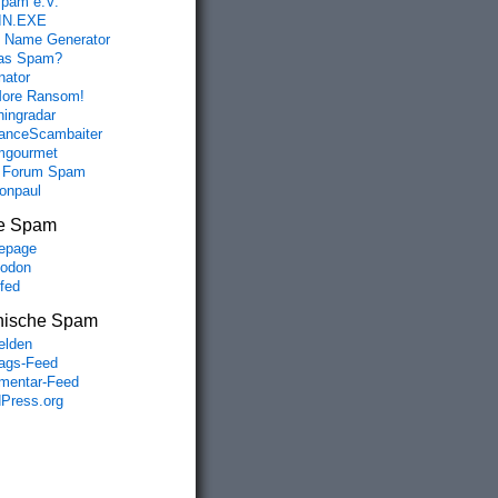
spam e.V.
IN.EXE
 Name Generator
das Spam?
nator
ore Ransom!
hingradar
nceScambaiter
mgourmet
 Forum Spam
fonpaul
e Spam
epage
odon
lfed
nische Spam
lden
rags-Feed
entar-Feed
Press.org