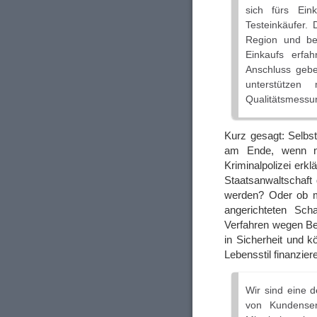
sich fürs Ein
Testeinkäufer. 
Region und be
Einkaufs erfa
Anschluss gebe
unterstütze
Qualitätsmessu
Kurz gesagt: Selbst
am Ende, wenn nic
Kriminalpolizei erk
Staatsanwaltschaft
werden? Oder ob ma
angerichteten Sc
Verfahren wegen Be
in Sicherheit und k
Lebensstil finanzier
Wir sind eine 
von Kundenser