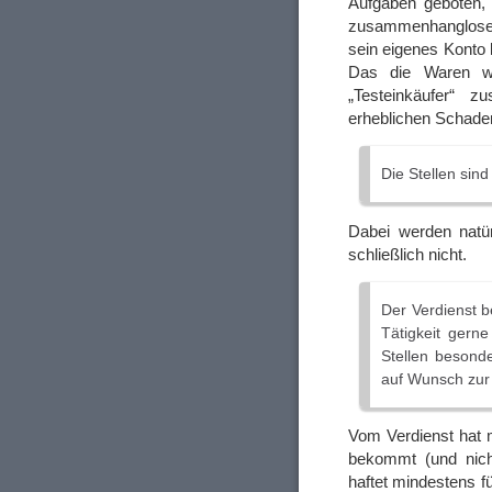
Aufgaben geboten, 
zusammenhanglosen
sein eigenes Konto
Das die Waren w
„Testeinkäufer“
erheblichen Schaden 
Die Stellen sind 
Dabei werden natür
schließlich nicht.
Der Verdienst b
Tätigkeit gern
Stellen besonde
auf Wunsch zur
Vom Verdienst hat 
bekommt (und nich
haftet mindestens f