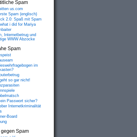
itliche Spam
bitten us.com
erste Spam (englisch)
fick 2.0: Spaß mit Spam
 what i did for Mariya
baiter
, Internetbetrug und
tige WWW Abzocke
ahe Spam
speist
auseam
eswehrfragebogen im
fkasten?
uterbetrug
geht so gar nicht!
nzparasiten
nnspiele
belmatsch
mein Passwort sicher?
ber Internetkriminalität
s
aner-Board
bung
s gegen Spam