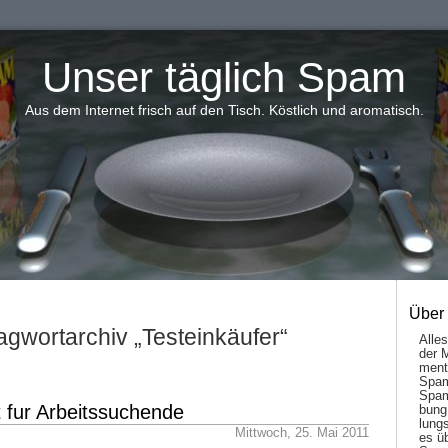
Unser täglich Spam
Aus dem Internet frisch auf den Tisch. Köstlich und aromatisch.
Über
agwortarchiv „Testeinkäufer“
Alle
der 
men­t
Spam
Spam
 fur Arbeitssuchende
bung
lungs
Mittwoch, 25. Mai 2011
es ü