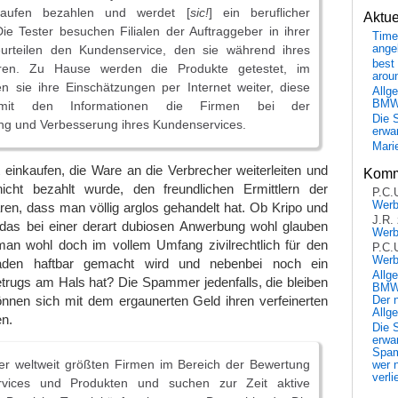
kaufen bezahlen und werdet [
sic!
] ein beruflicher
Aktu
Die Tester besuchen Filialen der Auftraggeber in ihrer
Time
urteilen den Kundenservice, den sie während ihres
ange
best 
hren. Zu Hause werden die Produkte getestet, im
arou
n sie ihre Einschätzungen per Internet weiter, diese
Allg
BM
n mit den Informationen die Firmen bei der
Die 
ng und Verbesserung ihres Kundenservices.
erwar
Mari
 einkaufen, die Ware an die Verbrecher weiterleiten und
Komm
ht bezahlt wurde, den freundlichen Ermittlern der
P.C.
Wer
lären, dass man völlig arglos gehandelt hat. Ob Kripo und
J.R.
 das bei einer derart dubiosen Anwerbung wohl glauben
Wer
n wohl doch im vollem Umfang zivilrechtlich für den
P.C.
Wer
haden haftbar gemacht wird und nebenbei noch ein
Allg
trugs am Hals hat? Die Spammer jedenfalls, die bleiben
BMW 
önnen sich mit dem ergaunerten Geld ihren verfeinerten
Der 
Allg
en.
Die 
erwar
Spa
der weltweit größten Firmen im Bereich der Bewertung
wer n
verli
vices und Produkten und suchen zur Zeit aktive