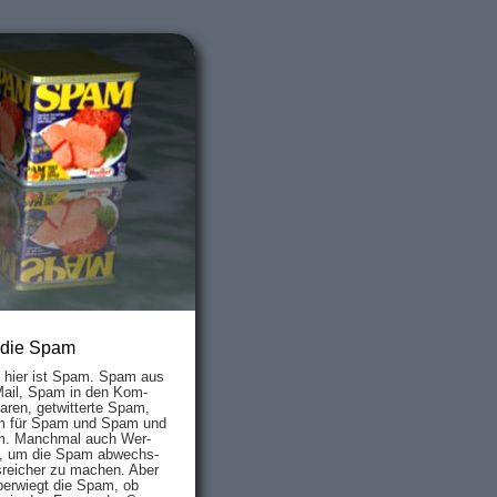
 die Spam
s hier ist Spam. Spam aus
Mail, Spam in den Kom­
aren, ge­twit­ter­te Spam,
 für Spam und Spam und
. Manch­mal auch Wer­
, um die Spam ab­wechs­
­reich­er zu mach­en. Aber
ber­wiegt die Spam, ob