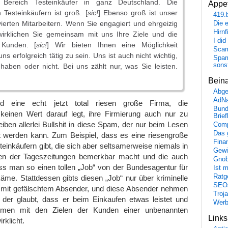
m Bereich Testeinkäufer in ganz Deutschland. Die
Appet
Testeinkäufern ist groß. [
sic!
] Ebenso groß ist unser
419.
ierten Mitarbeitern. Wenn Sie engagiert und ehrgeizig
Die 
Hirn
wirklichen Sie gemeinsam mit uns Ihre Ziele und die
I did
 Kunden. [
sic!
] Wir bieten Ihnen eine Möglichkeit
Scam
s erfolgreich tätig zu sein. Uns ist auch nicht wichtig,
Spam
sons
 haben oder nicht. Bei uns zählt nur, was Sie leisten.
Bein
Abge
AdN
d eine echt jetzt total riesen große Firma, die
Bund
 keinen Wert darauf legt, ihre Firmierung auch nur zu
Brie
iben allerlei Bullshit in diese Spam, der nur beim Lesen
Comp
Das 
kt werden kann. Zum Beispiel, dass es eine riesengroße
Fina
einkäufern gibt, die sich aber seltsamerweise niemals in
Gewi
ten der Tageszeitungen bemerkbar macht und die auch
Gnob
ass man so einen tollen „Job“ von der Bundesagentur für
Ist 
Ratge
ekäme. Stattdessen gibts diesen „Job“ nur über kriminelle
SEO
mit gefälschtem Absender, und diese Absender nehmen
Troj
 der glaubt, dass er beim Einkaufen etwas leistet und
Wer
mmen mit den Zielen der Kunden einer unbenannten
Link
klicht.