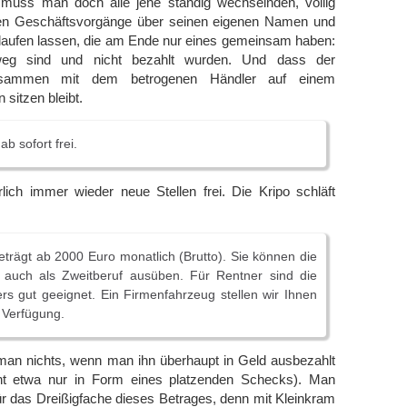
muss man doch alle jene ständig wechselnden, völlig
 Geschäftsvorgänge über seinen eigenen Namen und
 laufen lassen, die am Ende nur eines gemeinsam haben:
eg sind und nicht bezahlt wurden. Und dass der
 zusammen mit dem betrogenen Händler auf einem
sitzen bleibt.
ab sofort frei.
lich immer wieder neue Stellen frei. Die Kripo schläft
eträgt ab 2000 Euro monatlich (Brutto). Sie können die
e auch als Zweitberuf ausüben. Für Rentner sind die
rs gut geeignet. Ein Firmenfahrzeug stellen wir Ihnen
 Verfügung.
man nichts, wenn man ihn überhaupt in Geld ausbezahlt
t etwa nur in Form eines platzenden Schecks). Man
ür das Dreißigfache dieses Betrages, denn mit Kleinkram