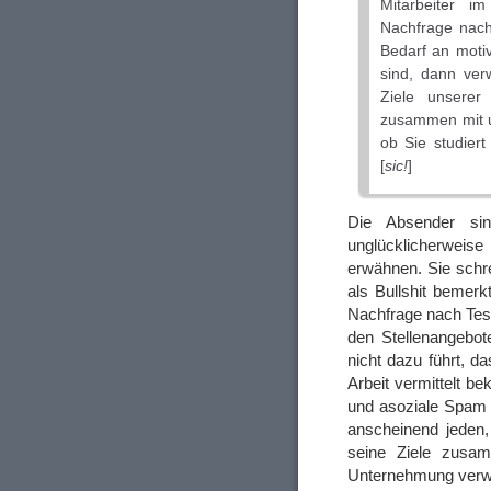
Mitarbeiter i
Nachfrage nach 
Bedarf an motiv
sind, dann ver
Ziele unserer
zusammen mit un
ob Sie studiert
[
sic!
]
Die Absender sin
unglücklicherweise
erwähnen. Sie schre
als Bullshit bemer
Nachfrage nach Test
den Stellenangebo
nicht dazu führt, d
Arbeit vermittelt b
und asoziale Spam 
anscheinend jeden,
seine Ziele zusa
Unternehmung verwir