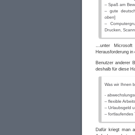
– Spaß am Bewe
– gute deutsc
oben
]
– Computergru
Drucken, Scann
…unter Microsoft
Herausforderung in d
Benutzer anderer B
deshalb für diese H
Was wir Ihnen b
- abwechslungsr
– flexible Arbeit
– Urlaubsgeld 
– fortlaufendes
Dafür kriegt man a