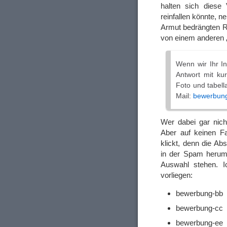
halten sich diese
reinfallen könnte, 
Armut bedrängten R
von einem anderen „
Wenn wir Ihr I
Antwort mit kur
Foto und tabell
Mail:
bewerbung 
Wer dabei gar nicht
Aber auf keinen Fa
klickt, denn die Ab
in der Spam herumk
Auswahl stehen. I
vorliegen:
bewerbung-bb
bewerbung-cc
bewerbung-ee