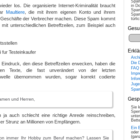
Spam
eder los. Die organisierte Internet-Kriminalität braucht
in Do
Spam
aar
Maultiere
, die mit ihrem eigenen Konto und ihrem
Spam
 Geschäfte der Verbrecher machen. Diese Spam kommt
tür­l
it unterschiedlichen Betreffzeilen, zum Beispiel auch
Gesu
itsstellen
Erklä
ei fur Testeinkaufer
Arch
Die 
indruck, den diese Betreffzeilen erwecken, haben die
FAQ
chen Texte, die fast unverändert von der letzten
Impr
mwelle übernommen wurden, sogar korrekt codierte
Info
Juge
Spa
Gesp
amen und Herren,
Sie 
Spen
ja auch schlecht eine richtige Anrede reinschreiben,
unte
Bette
eser Strunz an Millionen von Empfängern.
Ein 
oder
(gan
chon immer Ihr Hobby zum Beruf machen? Lassen Sie