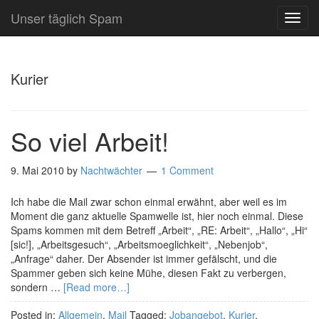
Unser täglich Spam
TOG
NAVI
Kurier
So viel Arbeit!
9. Mai 2010
by
Nachtwächter
1 Comment
Ich habe die Mail zwar schon einmal erwähnt, aber weil es im
Moment die ganz aktuelle Spamwelle ist, hier noch einmal. Diese
Spams kommen mit dem Betreff „Arbeit“, „RE: Arbeit“, „Hallo“, „Hi“
[sic!], „Arbeitsgesuch“, „Arbeitsmoeglichkeit“, „Nebenjob“,
„Anfrage“ daher. Der Absender ist immer gefälscht, und die
Spammer geben sich keine Mühe, diesen Fakt zu verbergen,
sondern …
[Read more…]
Posted in:
Allgemein
,
Mail
Tagged:
Jobangebot
,
Kurier
,