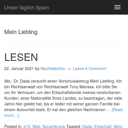
Unser täglich Spam
TOG
NAVI
Mein Liebling
LESEN
22. Januar 2021
by
Nachtwächter
Leave a Comment
Abt.: Dr. Dada versucht einen Vorschussbetrug Mein Liebling, Ich
bin Rechtsanwalt von Rechtsanwalt Tony Manssa. Ich bitte Sie
um Ihr Vertrauen, um den Erbschaftsfonds meines verstorbenen
Kunden, einer Nationalität Ihres Landes, zu beantragen, der viele
Jahre hier gelebt hat, bis er leider mit seiner ganzen Familie bei
einem Autounfall starb. Er hat den gleichen Nachnamen …
[Read
more…]
Posted in:
419
,
Mail
,
Sprachkrank
Tagged:
Dada
,
Erbschaft
,
Mein