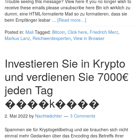
Trouble seeing this message? View here If you no longer wish to
receive these emails please unsubscribe here Bin ich wirklich zu
dumm, eine HTML-formatierte Mail so zu formatieren, dass sie
beim Empfänger lesbar …
[Read more…]
Posted in:
Mail
Tagged:
Bitcoin
,
Click here
,
Friedrich Merz
,
Markus Lanz
,
Reichwerdexperten
,
View in Browser
Investieren Sie in Krypto
und verdienen Sie 7000€
jeden Tag
����k����
2. Mai 2022
by
Nachtwächter
3 Comments
Spammen sie für Kryptogeldbetrug und sie brauchen sich nicht
einmal mehr Gedanken über das Encoding des Betreffs ihrer