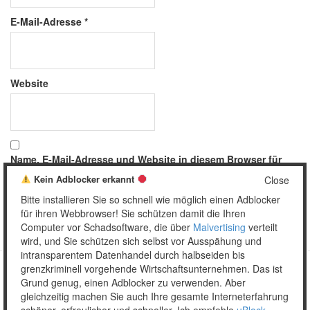
E-Mail-Adresse
*
Website
Name, E-Mail-Adresse und Website in diesem Browser für
meinen nächsten Kommentar speichern.
Kein Adblocker erkannt
Close
Bitte installieren Sie so schnell wie möglich einen Adblocker
für ihren Webbrowser! Sie schützen damit die Ihren
Computer vor Schadsoftware, die über
Malvertising
verteilt
wird, und Sie schützen sich selbst vor Ausspähung und
intransparentem Datenhandel durch halbseiden bis
grenzkriminell vorgehende Wirtschaftsunternehmen. Das ist
Grund genug, einen Adblocker zu verwenden. Aber
Copyright © 2026 Unser täglich Spam.
gleichzeitig machen Sie auch Ihre gesamte Interneterfahrung
Mobile
WordPress Theme by themehall.com