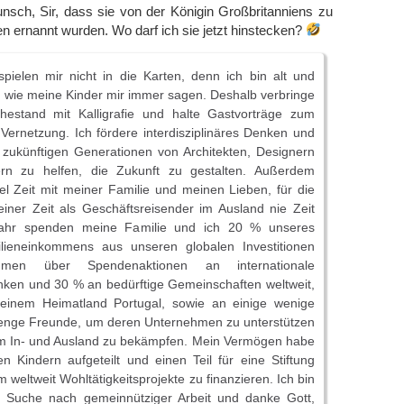
nsch, Sir, dass sie von der Königin Großbritanniens zu
n ernannt wurden. Wo darf ich sie jetzt hinstecken?
spielen mir nicht in die Karten, denn ich bin alt und
 wie meine Kinder mir immer sagen. Deshalb verbringe
estand mit Kalligrafie und halte Gastvorträge zum
ernetzung. Ich fördere interdisziplinäres Denken und
zukünftigen Generationen von Architekten, Designern
ern zu helfen, die Zukunft zu gestalten. Außerdem
iel Zeit mit meiner Familie und meinen Lieben, für die
iner Zeit als Geschäftsreisender im Ausland nie Zeit
Jahr spenden meine Familie und ich 20 % unseres
ilieneinkommens aus unseren globalen Investitionen
men über Spendenaktionen an internationale
nken und 30 % an bedürftige Gemeinschaften weltweit,
einem Heimatland Portugal, sowie an einige wenige
 enge Freunde, um deren Unternehmen zu unterstützen
im In- und Ausland zu bekämpfen. Mein Vermögen habe
n Kindern aufgeteilt und einen Teil für eine Stiftung
 weltweit Wohltätigkeitsprojekte zu finanzieren. Ich bin
r Suche nach gemeinnütziger Arbeit und danke Gott,