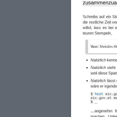
zusammenzuar
Schreibs auf ein S
die restliche Zeit 
willst, lass es be
teuren Stempeln.
Von:
Mekdim Ab
Natürlich
kenne 
Natürlich
steht 
weil diese Spam
Natürlich
lässt 
wäre er irgend
$ 
host
 eic.go
eic.gov.et m
…angenehm fre
machen. Unter