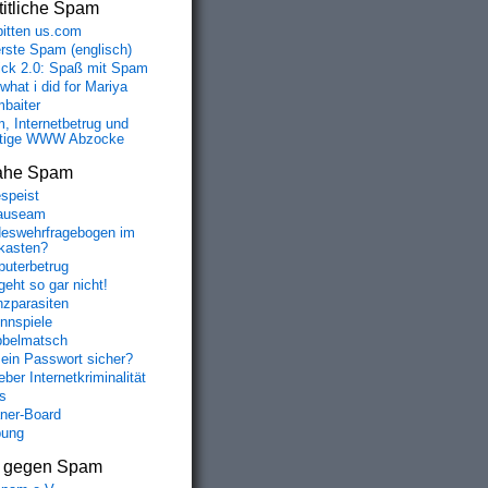
itliche Spam
bitten us.com
erste Spam (englisch)
fick 2.0: Spaß mit Spam
 what i did for Mariya
baiter
, Internetbetrug und
tige WWW Abzocke
ahe Spam
speist
auseam
eswehrfragebogen im
fkasten?
uterbetrug
geht so gar nicht!
nzparasiten
nnspiele
belmatsch
mein Passwort sicher?
ber Internetkriminalität
s
aner-Board
bung
s gegen Spam