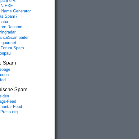
spam e.V.
IN.EXE
 Name Generator
das Spam?
nator
ore Ransom!
hingradar
nceScambaiter
mgourmet
 Forum Spam
fonpaul
e Spam
epage
odon
lfed
nische Spam
lden
rags-Feed
entar-Feed
Press.org