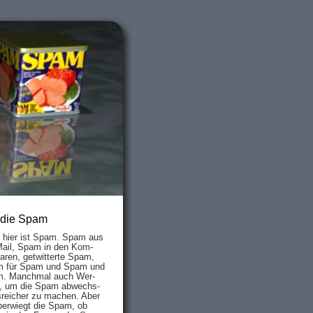
 die Spam
s hier ist Spam. Spam aus
Mail, Spam in den Kom­
aren, ge­twit­ter­te Spam,
 für Spam und Spam und
. Manch­mal auch Wer­
, um die Spam ab­wechs­
­reich­er zu mach­en. Aber
ber­wiegt die Spam, ob