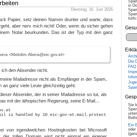
Spam
beiten
in Do
Dienstag, 16. Juni 2026
Spam
Spam
tür­l
tück Papier, setz deinen Namen drunter und warte, dass
vergeht, aber nerv mich nicht! Oder, wenn du sicher gehen
Gesu
i einem Notar beurkunden. Das ist der Typ mit den ganz
Erklä
era <Mekdim.Abera@eic.gov.et>
Arch
Die 
FAQ
ich den Absender nicht.
Impr
Info
meine Mailadresse nicht als Empfänger in der Spam,
Juge
 an ganz viele Leute gleichzeitig geht.
Spa
dieser Absender, der in seiner Mailadresse so tut, als
Gesp
was mit der äthopischen Regierung, seine E-Mail…
Sie 
Spen
v.et

unte
ail is handled by 10 eic-gov-et.mail.protection.outlook.c
Bette
Ein 
i von irgendwelchen Hostingkosten bei Microsoft
oder
(gan
 der tollen Domain wird nicht einmal ein eigener