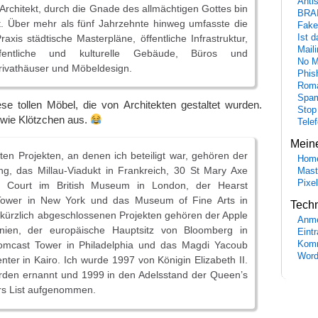
Anti
 Architekt, durch die Gnade des allmächtigen Gottes bin
BRA
t. Über mehr als fünf Jahrzehnte hinweg umfasste die
Fake
raxis städtische Masterpläne, öffentliche Infrastruktur,
Ist 
Maili
ffentliche und kulturelle Gebäude, Büros und
No M
Privathäuser und Möbeldesign.
Phis
Roma
Spa
se tollen Möbel, die von Architekten gestaltet wurden.
Stop
 wie Klötzchen aus.
Tele
Mein
ten Projekten, an denen ich beteiligt war, gehören der
Hom
ng, das Millau-Viadukt in Frankreich, 30 St Mary Axe
Mast
Pixe
 Court im British Museum in London, der Hearst
Tower in New York und das Museum of Fine Arts in
Tech
kürzlich abgeschlossenen Projekten gehören der Apple
Anme
rnien, der europäische Hauptsitz von Bloomberg in
Eint
Komm
omcast Tower in Philadelphia und das Magdi Yacoub
Word
nter in Kairo. Ich wurde 1997 von Königin Elizabeth II.
rden ernannt und 1999 in den Adelsstand der Queen’s
rs List aufgenommen.