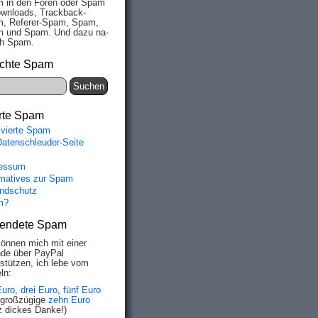
 in den Fo­ren oder Spam
wn­loads, Track­back-
, Re­fe­rer-Spam, Spam,
 und Spam. Und da­zu na­
ich Spam.
chte Spam
rte Spam
ivierte Spam
Datenschleuder-Seite
essum
rmatives zur Spam
ndschutz
m?
endete Spam
können mich mit einer
de über PayPal
rstützen, ich lebe vom
om.

ln:
Euro
,
drei Euro
,
fünf Euro
 großzügige
zehn Euro
z dickes Danke!)