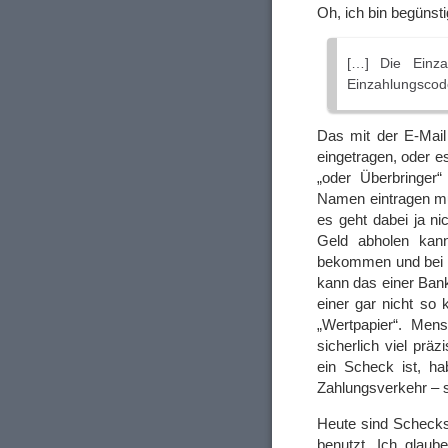
Oh, ich bin begünst
[…] Die Einza
Einzahlungsco
Das mit der E-Mail
eingetragen, oder e
„oder Überbringer
Namen eintragen mu
es geht dabei ja n
Geld abholen kan
bekommen und bei d
kann das einer Bank
einer gar nicht so
„Wertpapier“. Men
sicherlich viel pr
ein Scheck ist, ha
Zahlungsverkehr – s
Heute sind Schecks 
benutzt. Ich glau