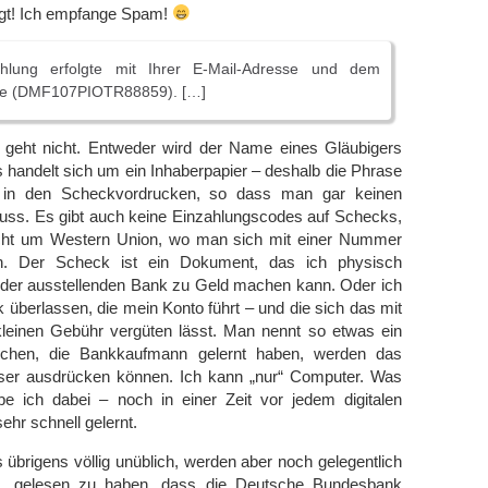
igt! Ich empfange Spam!
hlung erfolgte mit Ihrer E-Mail-Adresse und dem
de (DMF107PIOTR88859). […]
 geht nicht. Entweder wird der Name eines Gläubigers
s handelt sich um ein Inhaberpapier – deshalb die Phrase
“ in den Scheckvordrucken, so dass man gar keinen
ss. Es gibt auch keine Einzahlungscodes auf Schecks,
icht um Western Union, wo man sich mit einer Nummer
n. Der Scheck ist ein Dokument, das ich physisch
er ausstellenden Bank zu Geld machen kann. Oder ich
 überlassen, die mein Konto führt – und die sich das mit
 kleinen Gebühr vergüten lässt. Man nennt so etwas ein
schen, die Bankkaufmann gelernt haben, werden das
äziser ausdrücken können. Ich kann „nur“ Computer. Was
be ich dabei – noch in einer Zeit vor jedem digitalen
ehr schnell gelernt.
übrigens völlig unüblich, werden aber noch gelegentlich
be, gelesen zu haben, dass die Deutsche Bundesbank