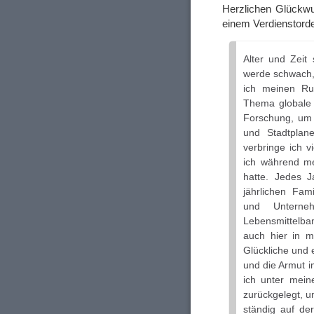
Herzlichen Glückwu
einem Verdienstorde
Alter und Zeit 
werde schwach,
ich meinen Ruh
Thema globale V
Forschung, um 
und Stadtplan
verbringe ich v
ich während me
hatte. Jedes 
jährlichen Fam
und Unterneh
Lebensmittelba
auch hier in m
Glückliche und
und die Armut 
ich unter meine
zurückgelegt, um
ständig auf de