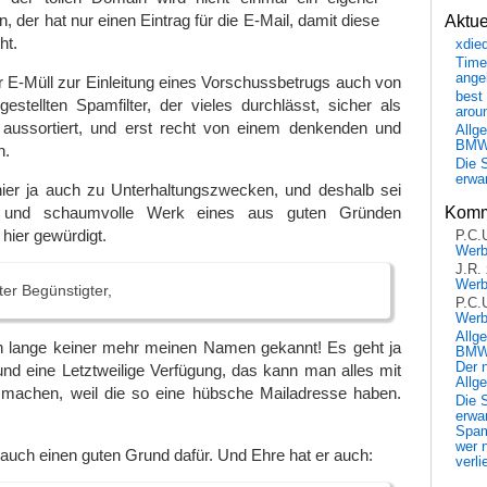
n, der hat nur einen Eintrag für die E-Mail, damit diese
Aktu
ht.
xdie
Time
ange
er E-Müll zur Einleitung eines Vorschussbetrugs auch von
best 
estellten Spamfilter, der vieles durchlässt, sicher als
arou
aussortiert, und erst recht von einem denkenden und
Allg
BM
n.
Die 
erwar
hier ja auch zu Unterhaltungszwecken, und deshalb sei
Komm
e und schaumvolle Werk eines aus guten Gründen
hier gewürdigt.
P.C.
Wer
J.R.
Wer
ter Begünstigter,
P.C.
Wer
Allg
 lange keiner mehr meinen Namen gekannt! Es geht ja
BMW 
Der 
nd eine Letztweilige Verfügung, das kann man alles mit
Allg
 machen, weil die so eine hübsche Mailadresse haben.
Die 
erwar
Spa
wer n
auch einen guten Grund dafür. Und Ehre hat er auch:
verli