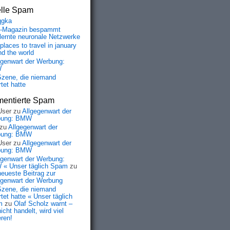
elle Spam
qgka
-Magazin bespammt
lernte neuronale Netzwerke
places to travel in january
nd the world
egenwart der Werbung:
W
Szene, die niemand
tet hatte
entierte Spam
User
zu
Allgegenwart der
bung: BMW
zu
Allgegenwart der
bung: BMW
User
zu
Allgegenwart der
bung: BMW
egenwart der Werbung:
« Unser täglich Spam
zu
neueste Beitrag zur
egenwart der Werbung
Szene, die niemand
tet hatte « Unser täglich
m
zu
Olaf Scholz warnt –
icht handelt, wird viel
eren!