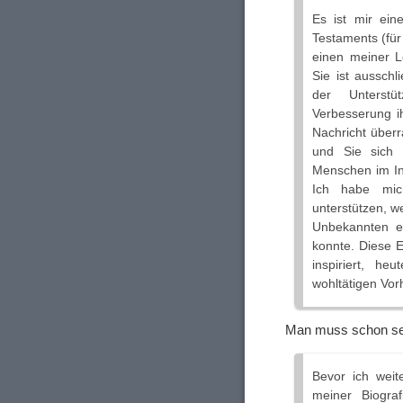
Es ist mir ei
Testaments (fü
einen meiner L
Sie ist aussch
der Unterstü
Verbesserung ih
Nachricht überr
und Sie sich 
Menschen im Int
Ich habe mic
unterstützen, w
Unbekannten er
konnte. Diese 
inspiriert, h
wohltätigen Vor
Man muss schon sehr
Bevor ich weit
meiner Biogra