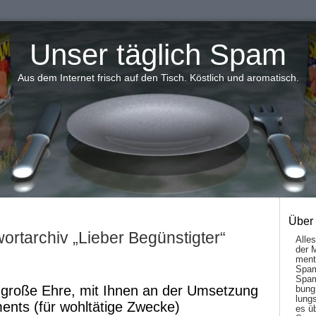
Unser täglich Spam
Aus dem Internet frisch auf den Tisch. Köstlich und aromatisch.
Über
ortarchiv „Lieber Begünstigter“
Alle
der 
men­t
Spam
Spam
e große Ehre, mit Ihnen an der Umsetzung
bung
lungs
ents (für wohltätige Zwecke)
es ü