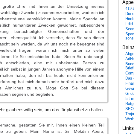
Appet
ne große Ehre, mit Ihnen an der Umsetzung meines
419.
r wohltätige Zwecke) zusammenzuarbeiten, wodurch ich
Die 
ebensträume verwirklichen konnte. Meine Spende an
Hirn
I did
ließlich humanitären Zwecken gewidmet, insbesondere
Scam
tzung benachteiligter Gemeinschaften und der
Spam
rer Lebensqualität. Ich verstehe, dass Sie von dieser
sons
ascht sein werden, da wir uns noch nie begegnet sind
Bein
vielleicht fragen, warum ich mich unter so vielen
Abge
ernet für Sie entschieden habe. Seien Sie unbesorgt:
AdN
h entschieden, eine mir unbekannte Person zu
Bund
Brie
eil ich selbst in jungen Jahren anonyme Hilfe von einem
Comp
halten habe, den ich bis heute nicht kennenlernen
Das 
Erfahrung hat mich damals sehr berührt und mich dazu
Fina
eute Ähnliches zu tun. Möge Gott Sie bei diesem
Gewi
Gnob
haben segnen und begleiten.
Ist 
Ratge
SEO
 glaubenswillig sein, um das für plausibel zu halten.
Troj
Wer
ermache, gestatten Sie mir, Ihnen einen kleinen Teil
Link
fie zu geben. Mein Name ist Sir. Mekdim Abera,