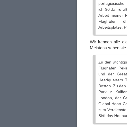
portugiesischer
ich 90 Jahre al
Arbeit meiner P
Flughäfen, ö
Arbeitsplätze, 
Wir kennen alle die
Meistens sehen sie
Zu den wichtigs
Flughafen Peki
und der Great
Headquarters 
Boston. Zu den 
Park in Kalifo
London, der C
Global Heart Ce
zum Verdiensto
Birthday Honou