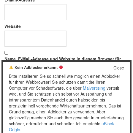
Website
Name, E-Mail-Adresse und Website in diesem Browser für
meinen nächsten Kommentar speichern.
Kein Adblocker erkannt
Close
Bitte installieren Sie so schnell wie möglich einen Adblocker
für ihren Webbrowser! Sie schützen damit die Ihren
Computer vor Schadsoftware, die über
Malvertising
verteilt
wird, und Sie schützen sich selbst vor Ausspähung und
intransparentem Datenhandel durch halbseiden bis
grenzkriminell vorgehende Wirtschaftsunternehmen. Das ist
Grund genug, einen Adblocker zu verwenden. Aber
Copyright © 2026 Unser täglich Spam.
gleichzeitig machen Sie auch Ihre gesamte Interneterfahrung
Mobile
WordPress Theme by themehall.com
schöner, erfreulicher und schneller. Ich empfehle
uBlock
Origin
.