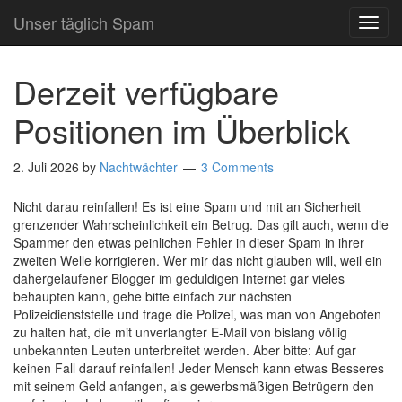
Unser täglich Spam
TOG
NAVI
Derzeit verfügbare
Positionen im Überblick
2. Juli 2026
by
Nachtwächter
3 Comments
Nicht darau reinfallen! Es ist eine Spam und mit an Sicherheit
grenzender Wahrscheinlichkeit ein Betrug. Das gilt auch, wenn die
Spammer den etwas peinlichen Fehler in dieser Spam in ihrer
zweiten Welle korrigieren. Wer mir das nicht glauben will, weil ein
dahergelaufener Blogger im geduldigen Internet gar vieles
behaupten kann, gehe bitte einfach zur nächsten
Polizeidienststelle und frage die Polizei, was man von Angeboten
zu halten hat, die mit unverlangter E-Mail von bislang völlig
unbekannten Leuten unterbreitet werden. Aber bitte: Auf gar
keinen Fall darauf reinfallen! Jeder Mensch kann etwas Besseres
mit seinem Geld anfangen, als gewerbsmäßigen Betrügern den