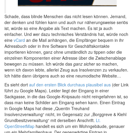
Schade, dass blinde Menschen das nicht lesen können. Jemand,
der denken und fühlen kann und auch nur näherungsweise seriös
ist, würde so eine Angabe als Text machen. Es ist ja auch
einfacher. Und wer dazu technisches Verständnis hat, würde noch
eine
vCard
an die Mail anhängen, die Empfänger bequem in ihr
Adressbuch oder in ihre Software für Geschäftskontakte
importieren können, ganz ohne umständlich zu tippen oder die
einzelnen Komponenten einer Adresse über die Zwischenablage
bewegen zu müssen. Ich würde das
ganz sicher
so machen,
wenn ich davon lebte, allerlei Zeug aus Insolvenzen zu verkaufen.
Ich hätte dann übrigens auch so eine neumodische Website…
Es sieht dort
auf den ersten Blick durchaus plausibel aus
(der Link
führt zu Google Maps). Leider liegt der Eingang in einer
Sackgasse, in die das Google-Knipsauto nicht reingefahren ist, so
dass man keine Schilder am Eingang sehen kann. Einen Eintrag
in Google Maps hat diese „Quentin Treuhand
Insolvenzverwaltung“ nicht, im Gegensatz zur „Borggreve & Kiehl
Grundbesitzverwaltung“ mit derselben Anschrift.
Lt.
OpenStreetMap
handelt es sich um ein Wohngebäude, genauer
um ein Mehrfamilienhaus. Der gegenwärtige Eintrag in