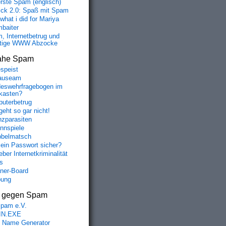
erste Spam (englisch)
fick 2.0: Spaß mit Spam
 what i did for Mariya
baiter
, Internetbetrug und
tige WWW Abzocke
ahe Spam
speist
auseam
eswehrfragebogen im
fkasten?
uterbetrug
geht so gar nicht!
nzparasiten
nnspiele
belmatsch
mein Passwort sicher?
ber Internetkriminalität
s
aner-Board
bung
s gegen Spam
spam e.V.
IN.EXE
 Name Generator