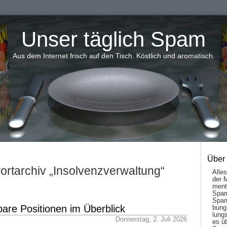
Unser täglich Spam
Aus dem Internet frisch auf den Tisch. Köstlich und aromatisch.
Über
rtarchiv „Insolvenzverwaltung“
Alle
der 
men­t
Spam
Spam
bare Positionen im Überblick
bung
lungs
Donnerstag, 2. Juli 2026
es ü