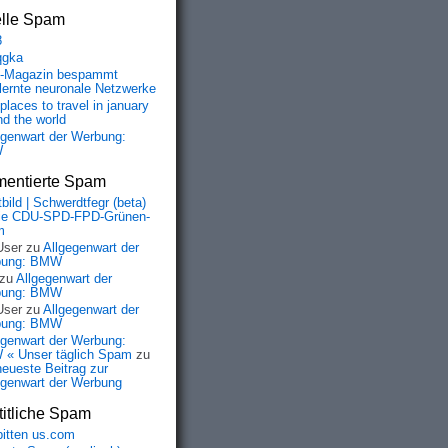
elle Spam
8
qgka
-Magazin bespammt
lernte neuronale Netzwerke
places to travel in january
nd the world
egenwart der Werbung:
W
entierte Spam
bild | Schwerdtfegr (beta)
ie CDU-SPD-FPD-Grünen-
m
User
zu
Allgegenwart der
bung: BMW
zu
Allgegenwart der
bung: BMW
User
zu
Allgegenwart der
bung: BMW
egenwart der Werbung:
« Unser täglich Spam
zu
neueste Beitrag zur
egenwart der Werbung
itliche Spam
bitten us.com