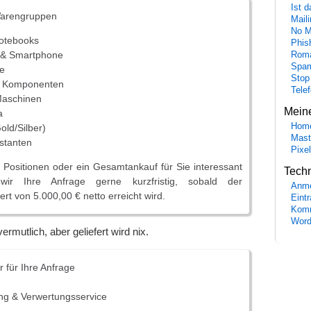
Ist 
Warengruppen
Maili
No M
otebooks
Phis
V & Smartphone
Roma
Spa
ie
Stop
 & Komponenten
Tele
Maschinen
Mein
a
Hom
old/Silber)
Mast
estanten
Pixe
e Positionen oder ein Gesamtankauf für Sie interessant
Tech
wir Ihre Anfrage gerne kurzfristig, sobald der
Anme
rt von 5.000,00 € netto erreicht wird.
Eint
Komm
Word
rmutlich, aber geliefert wird nix.
 für Ihre Anfrage
g & Verwertungsservice