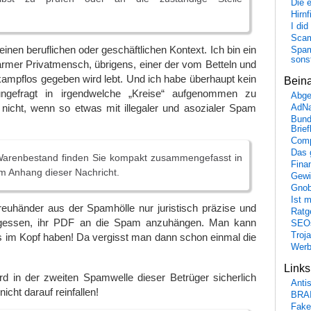
Die 
Hirn
I did
Scam
inen beruflichen oder geschäftlichen Kontext. Ich bin ein
Spam
sons
rmer Privatmensch, übrigens, einer der vom Betteln und
ampflos gegeben wird lebt. Und ich habe überhaupt kein
Bein
ungefragt in irgendwelche „Kreise“ aufgenommen zu
Abge
nicht, wenn so etwas mit illegaler und asozialer Spam
AdN
Bund
Brie
Comp
Das 
Warenbestand finden Sie kompakt zusammengefasst in
Fina
m Anhang dieser Nachricht.
Gewi
Gnob
Ist 
reuhänder aus der Spamhölle nur juristisch präzise und
Ratge
gessen, ihr PDF an die Spam anzuhängen. Man kann
SEO
Troj
es im Kopf haben! Da vergisst man dann schon einmal die
Wer
Link
rd in der zweiten Spamwelle dieser Betrüger sicherlich
Anti
nicht darauf reinfallen!
BRA
Fake