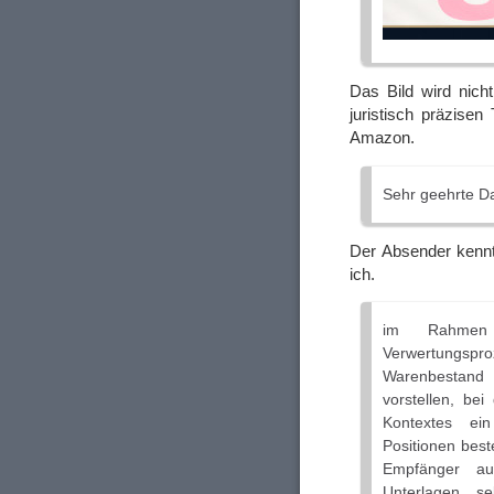
Das Bild wird nich
juristisch präzise
Amazon.
Sehr geehrte D
Der Absender kennt
ich.
im Rahmen 
Verwertungspr
Warenbestand 
vorstellen, be
Kontextes ei
Positionen best
Empfänger au
Unterlagen s