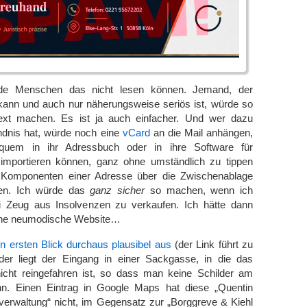
nde Menschen das nicht lesen können. Jemand, der
kann und auch nur näherungsweise seriös ist, würde so
ext machen. Es ist ja auch einfacher. Und wer dazu
ndnis hat, würde noch eine
vCard
an die Mail anhängen,
quem in ihr Adressbuch oder in ihre Software für
importieren können, ganz ohne umständlich zu tippen
n Komponenten einer Adresse über die Zwischenablage
en. Ich würde das
ganz sicher
so machen, wenn ich
lei Zeug aus Insolvenzen zu verkaufen. Ich hätte dann
eine neumodische Website…
n ersten Blick durchaus plausibel aus
(der Link führt zu
er liegt der Eingang in einer Sackgasse, in die das
icht reingefahren ist, so dass man keine Schilder am
n. Einen Eintrag in Google Maps hat diese „Quentin
verwaltung“ nicht, im Gegensatz zur „Borggreve & Kiehl