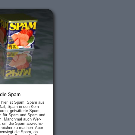
 die Spam
s hier ist Spam. Spam aus
Mail, Spam in den Kom­
aren, ge­twit­ter­te Spam,
 für Spam und Spam und
. Manch­mal auch Wer­
, um die Spam ab­wechs­
­reich­er zu mach­en. Aber
ber­wiegt die Spam, ob