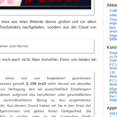
Aktu
Go8
xdie
Time
t etwa aus einer Website dieses großen und vor allem
ange
n Treuhänders nachgeladen, sondern aus der Cloud von
best 
arou
Allg
BM
amen und Herren,
Komm
Stadt
zu
D
 mich auch nicht. Aber immerhin: Eines von beiden bin
Spa
P.C.
Wer
J.R.
Wer
eines von uns begleiteten geordneten
P.C.
ozesses gemäß
§ 159 InsO
steht derzeit ein aktueller
Wer
zur Verfügung, den wir ausschließlich Empfängern
Allg
BMW 
i denen aufgrund des beruflichen oder geschäftlichen
Der 
n nachvollziehbarer Bezug zu den angebotenen
Allg
eht. Aus diesem Grund haben wir Sie in den Kreis der
Appet
fgenommen und geben Ihnen Gelegenheit, die
419.
elbst zu prüfen oder an die zuständige Stelle