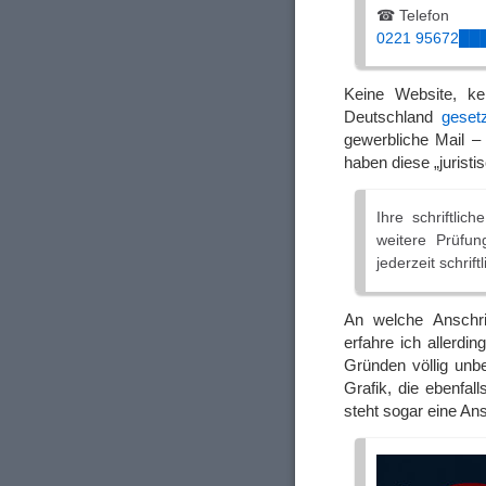
☎ Telefon
0221 95672██
Keine Website, kei
Deutschland
geset
gewerbliche Mail –
haben diese „jurist
Ihre schriftli
weitere Prüfun
jederzeit schrift
An welche Anschrif
erfahre ich allerd
Gründen völlig unbe
Grafik, die ebenfa
steht sogar eine Ansc