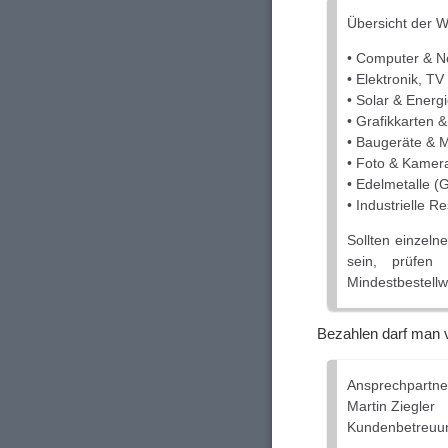
Übersicht der 
• Computer & N
• Elektronik, T
• Solar & Energ
• Grafikkarten
• Baugeräte & 
• Foto & Kamer
• Edelmetalle (G
• Industrielle R
Sollten einzeln
sein, prüfen 
Mindestbestellwe
Bezahlen darf man ve
Ansprechpartner
Martin Ziegler
Kundenbetreuun