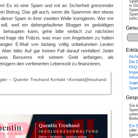
Spam
len! Es ist eine Spam und mit an Sicherheit grenzender
in Do
Spam
 ein Betrug. Das gilt auch, wenn die Spammer den etwas
Spam
n dieser Spam in ihrer zweiten Welle korrigieren. Wer mir
tür­l
will, weil ein dahergelaufener Blogger im geduldigen
Gesu
es behaupten kann, gehe bitte einfach zur nächsten
 und frage die Polizei, was man von Angeboten zu halten
langter E-Mail von bislang völlig unbekannten Leuten
Erklä
 Aber bitte: Auf gar keinen Fall darauf reinfallen! Jeder
Arch
was Besseres mit seinem Geld anfangen, als
Die 
ügern den verfeinerten Lebensstil zu finanzieren.
FAQ
Impr
Info
gler – Quentin Treuhand Kontakt <Kontakt@treuhand-
Juge
Spa
Gesp
Sie 
Spen
unte
Bette
Ein 
oder
(gan