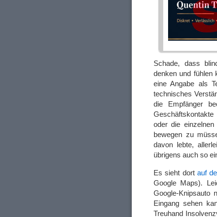
Schade, dass bli
denken und fühlen 
eine Angabe als T
technisches Verstä
die Empfänger be
Geschäftskontakte 
oder die einzelne
bewegen zu müss
davon lebte, aller
übrigens auch so 
Es sieht dort
auf de
Google Maps). Leid
Google-Knipsauto n
Eingang sehen kan
Treuhand Insolvenz