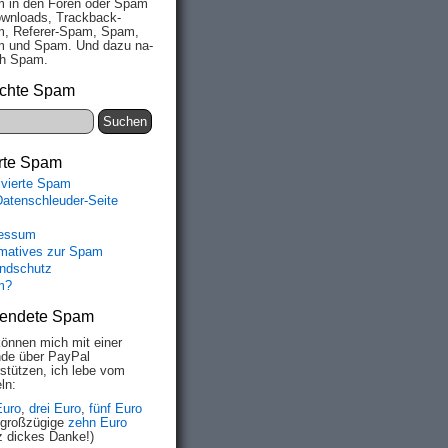
 in den Fo­ren oder Spam
wn­loads, Track­back-
, Re­fe­rer-Spam, Spam,
 und Spam. Und da­zu na­
ich Spam.
chte Spam
rte Spam
ivierte Spam
Datenschleuder-Seite
essum
rmatives zur Spam
ndschutz
m?
endete Spam
können mich mit einer
de über PayPal
rstützen, ich lebe vom
ln:
Euro
,
drei Euro
,
fünf Euro
 großzügige
zehn Euro
z dickes Danke!)