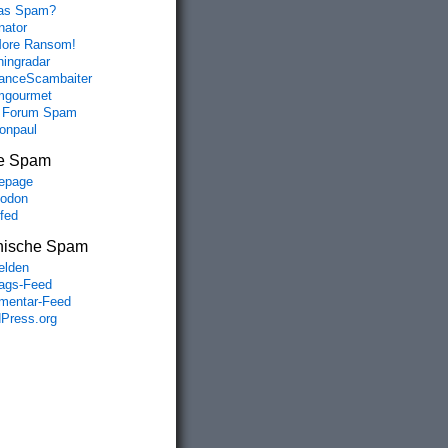
das Spam?
nator
ore Ransom!
hingradar
nceScambaiter
mgourmet
 Forum Spam
fonpaul
e Spam
epage
odon
lfed
nische Spam
lden
rags-Feed
entar-Feed
Press.org