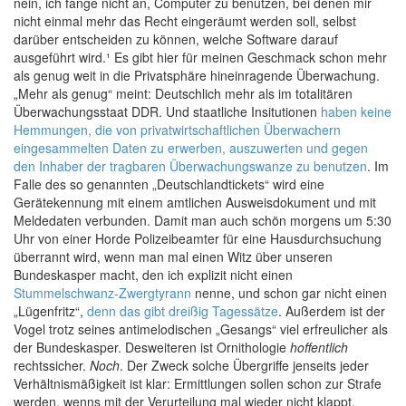
nein, ich fange nicht an, Computer zu benutzen, bei denen mir
nicht einmal mehr das Recht eingeräumt werden soll, selbst
darüber entscheiden zu können, welche Software darauf
ausgeführt wird.¹ Es gibt hier für meinen Geschmack schon mehr
als genug weit in die Privatsphäre hineinragende Überwachung.
„Mehr als genug“ meint: Deutschlich mehr als im totalitären
Überwachungsstaat DDR. Und staatliche Insitutionen
haben keine
Hemmungen, die von privatwirtschaftlichen Überwachern
eingesammelten Daten zu erwerben, auszuwerten und gegen
den Inhaber der tragbaren Überwachungswanze zu benutzen
. Im
Falle des so genannten „Deutschlandtickets“ wird eine
Gerätekennung mit einem amtlichen Ausweisdokument und mit
Meldedaten verbunden. Damit man auch schön morgens um 5:30
Uhr von einer Horde Polizeibeamter für eine Hausdurchsuchung
überrannt wird, wenn man mal einen Witz über unseren
Bundeskasper macht, den ich explizit nicht einen
Stummelschwanz-Zwergtyrann
nenne, und schon gar nicht einen
„Lügenfritz“,
denn das gibt dreißig Tagessätze
. Außerdem ist der
Vogel trotz seines antimelodischen „Gesangs“ viel erfreulicher als
der Bundeskasper. Desweiteren ist Ornithologie
hoffentlich
rechtssicher.
Noch
. Der Zweck solche Übergriffe jenseits jeder
Verhältnismäßigkeit ist klar: Ermittlungen sollen schon zur Strafe
werden, wenns mit der Verurteilung mal wieder nicht klappt.