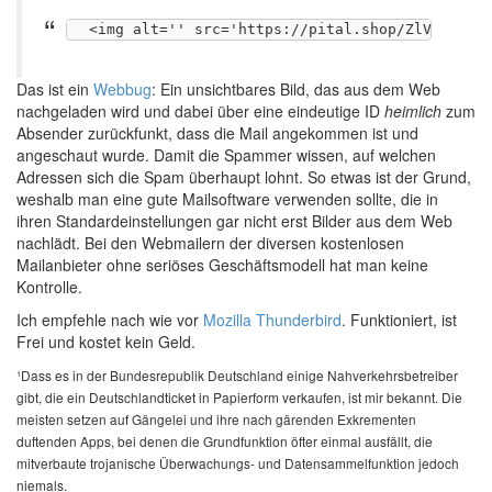
Das ist ein
Webbug
: Ein unsichtbares Bild, das aus dem Web
nachgeladen wird und dabei über eine eindeutige ID
heimlich
zum
Absender zurückfunkt, dass die Mail angekommen ist und
angeschaut wurde. Damit die Spammer wissen, auf welchen
Adressen sich die Spam überhaupt lohnt. So etwas ist der Grund,
weshalb man eine gute Mailsoftware verwenden sollte, die in
ihren Standardeinstellungen gar nicht erst Bilder aus dem Web
nachlädt. Bei den Webmailern der diversen kostenlosen
Mailanbieter ohne seriöses Geschäftsmodell hat man keine
Kontrolle.
Ich empfehle nach wie vor
Mozilla Thunderbird
. Funktioniert, ist
Frei und kostet kein Geld.
¹Dass es in der Bundesrepublik Deutschland einige Nahverkehrsbetreiber
gibt, die ein Deutschlandticket in Papierform verkaufen, ist mir bekannt. Die
meisten setzen auf Gängelei und ihre nach gärenden Exkrementen
duftenden Apps, bei denen die Grundfunktion öfter einmal ausfällt, die
mitverbaute trojanische Überwachungs- und Datensammelfunktion jedoch
niemals.