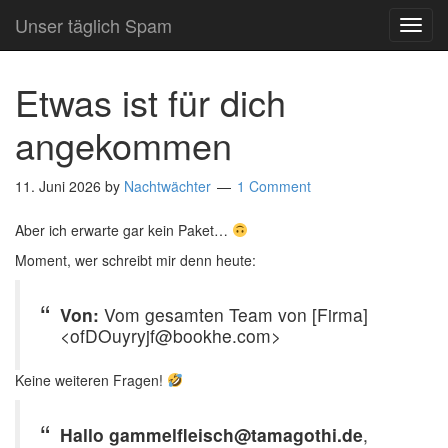
Unser täglich Spam
TOG
NAVI
Etwas ist für dich
angekommen
11. Juni 2026
by
Nachtwächter
1 Comment
Aber ich erwarte gar kein Paket…
Moment, wer schreibt mir denn heute:
Von:
Vom gesamten Team von [Firma]
<ofDOuyryjf@bookhe.com>
Keine weiteren Fragen!
Hallo gammelfleisch@tamagothi.de
,