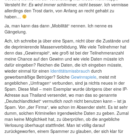
Versteht ihr:
Es wird immer schlimmer, nicht besser
. Ich vermisse
allerdings den Trost darin, von Anfang an recht gehabt zu
haben…
Ja, man kann das dann „Mobilität“ nennen. Ich nenne es
Gängelung.
Ach, ich schreibe ja über eine Spam, nicht über die Zustände und
die deprimierende Massenverblödung. Wie viele Teilnehmer hat
denn das „Gewinnspiel“, wie groß ist bei der Teilnehmeranzahl
meine Chance auf den Gewinn und wie viele Daten müsste ich
dafür eingeben? Reichen die Daten, die ich eingeben müsste,
wieder einmal für einen
Identitätsmissbrauch
durch
gewerbsmäßige Betrüger? Solche
Gewinnspiele
, meist mit
angeblichen „Umfragen“ verbunden, sind ja nichts neues in der
Spam. Diese Mail – mein Exemplar wurde übrigens über eine IP-
Adresse aus Thailand versendet, wo man das so genannte
„Deutschlandticket“ vermutlich
noch
nicht benutzen kann – ist ja
Spam. Von „der Firma“, wie schon im Absender steht. Es ist sehr
dumm, solchen Kriminellen irgendwelche Daten zu geben. Zumal
man keine Möglichkeit hat, zu überprüfen, ob die angebliche
Verlosung überhaupt stattfindet. Man ist völlig darauf
zurückgeworfen, einem Spammer zu glauben, der sich klar für