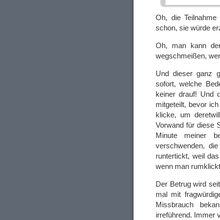
Oh, die Teilnahme 
schon, sie würde e
Oh, man kann den
wegschmeißen, wenn
Und dieser ganz g
sofort, welche Bed
keiner drauf! Und 
mitgeteilt, bevor i
klicke, um deretwi
Vorwand für diese 
Minute meiner be
verschwenden, die
runtertickt, weil d
wenn man rumklick
Der Betrug wird sei
mal mit fragwürdig
Missbrauch bekan
irreführend. Immer 