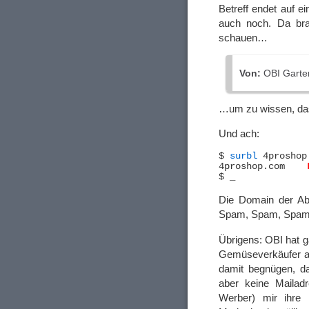
Betreff endet auf e
auch noch. Da bra
schauen…
Von:
OBI Garten
…um zu wissen, dass
Und ach:
$ 
surbl
 4proshop.
4proshop.com	
Die Domain der Ab
Spam, Spam, Spam u
Übrigens: OBI hat g
Gemüseverkäufer a
damit begnügen, da
aber keine Mailadr
Werber) mir ihre 