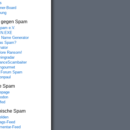
s
aner-Board
bung
s gegen Spam
spam e.V.
IN.EXE
 Name Generator
das Spam?
nator
ore Ransom!
hingradar
nceScambaiter
mgourmet
 Forum Spam
fonpaul
e Spam
epage
odon
lfed
nische Spam
lden
rags-Feed
entar-Feed