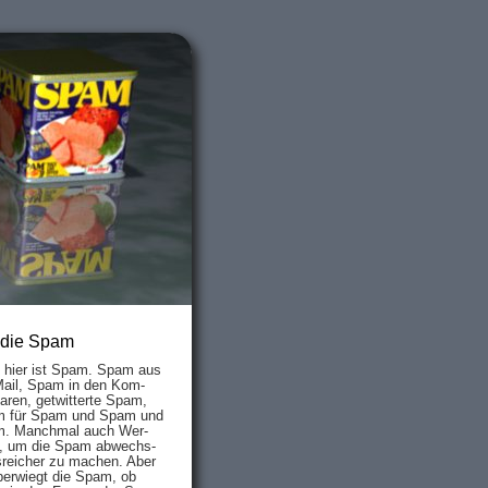
 die Spam
s hier ist Spam. Spam aus
Mail, Spam in den Kom­
aren, ge­twit­ter­te Spam,
 für Spam und Spam und
. Manch­mal auch Wer­
, um die Spam ab­wechs­
­reich­er zu mach­en. Aber
ber­wiegt die Spam, ob