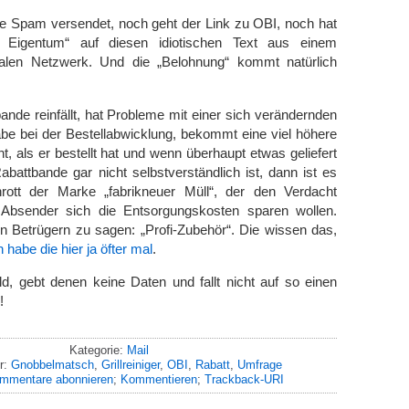
e Spam versendet, noch geht der Link zu OBI, noch hat
 Eigentum“ auf diesen idiotischen Text aus einem
nalen Netzwerk. Und die „Belohnung“ kommt natürlich
ande reinfällt, hat Probleme mit einer sich verändernden
be bei der Bestellabwicklung, bekommt eine viel höhere
 als er bestellt hat und wenn überhaupt etwas geliefert
abattbande gar nicht selbstverständlich ist, dann ist es
rott der Marke „fabrikneuer Müll“, der den Verdacht
 Absender sich die Entsorgungskosten sparen wollen.
n Betrügern zu sagen: „Profi-Zubehör“. Die wissen das,
h habe die hier ja öfter mal
.
d, gebt denen keine Daten und fallt nicht auf so einen
!
Kategorie:
Mail
r:
Gnobbelmatsch
,
Grillreiniger
,
OBI
,
Rabatt
,
Umfrage
mmentare abonnieren
;
Kommentieren
;
Trackback-URI