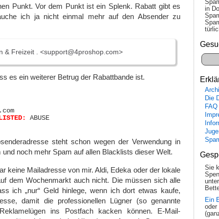
Spam
inen Punkt. Vor dem Punkt ist ein Splenk. Rabatt gibt es
in Do
Spam
uche ich ja nicht einmal mehr auf den Absender zu
Spam
tür­l
Gesu
 & Freizeit . <support@4proshop.com>
 es ein weiterer Betrug der Rabattbande ist.
Erklä
Arch
Die 
FAQ
com

Impr
LISTED:
 ABUSE

Info
Juge
Spa
senderadresse steht schon wegen der Verwendung in
nd noch mehr Spam auf allen Blacklists dieser Welt.
Gesp
Sie 
ar keine Mailadresse von mir. Aldi, Edeka oder der lokale
Spen
uf dem Wochenmarkt auch nicht. Die müssen sich alle
unte
Bette
ss ich „nur“ Geld hinlege, wenn ich dort etwas kaufe,
esse, damit die professionellen Lügner (so genannte
Ein 
oder
Reklamelügen ins Postfach kacken können. E-Mail-
(gan