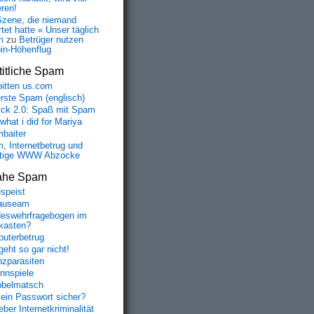
eren!
Szene, die niemand
tet hatte « Unser täglich
m
zu
Betrüger nutzen
oin-Höhenflug
itliche Spam
bitten us.com
erste Spam (englisch)
fick 2.0: Spaß mit Spam
 what i did for Mariya
baiter
, Internetbetrug und
tige WWW Abzocke
ahe Spam
speist
auseam
eswehrfragebogen im
fkasten?
uterbetrug
geht so gar nicht!
nzparasiten
nnspiele
belmatsch
mein Passwort sicher?
ber Internetkriminalität