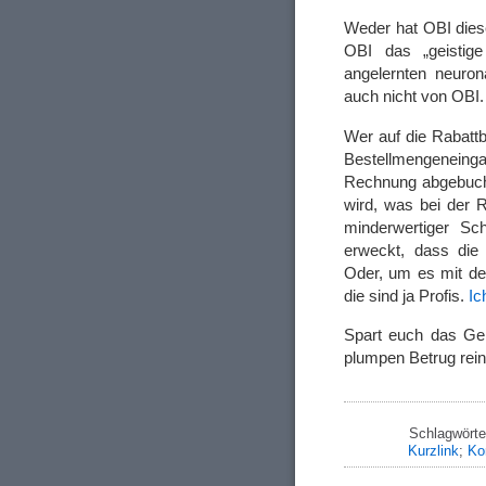
Weder hat OBI dies
OBI das „geistige
angelernten neuro
auch nicht von OBI.
Wer auf die Rabattb
Bestellmengeneinga
Rechnung abgebucht,
wird, was bei der R
minderwertiger Sch
erweckt, dass die
Oder, um es mit de
die sind ja Profis.
Ic
Spart euch das Gel
plumpen Betrug rein
Schlagwörte
Kurzlink
;
Ko