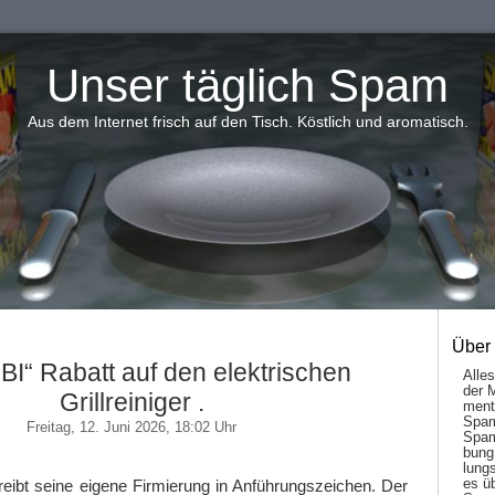
Unser täglich Spam
Aus dem Internet frisch auf den Tisch. Köstlich und aromatisch.
Über
BI“ Rabatt auf den elektrischen
Alle
der 
Grillreiniger .
men­t
Spam
Freitag, 12. Juni 2026, 18:02 Uhr
Spam
bung
lungs
es ü
eibt seine eigene Firmierung in Anführungszeichen. Der