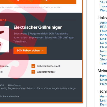
SEO
Troj
Wer
Link
Anti
BRA
Fake
Ist 
Maili
No M
Phis
Roma
Spa
Stop
Tele
Mein
Hom
Mast
Pixe
Tech
Anme
Eint
Komm