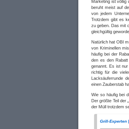
Marketing ist völli
beruht meist auf d
von jedem Unterne
Trotzdem gibt es k
zu geben. Das mit d
gleichgültig geworde
Natürlich hat OBI m
von Kriminellen mi
häufig bei der Raba
den es den Rabatt 
genannt. Es ist nu
richtig für die vi
Lacksäuferrunde de
einen Zauberstab halt
Wie so häufig bei d
Der größte Teil der 
der Müll trotzdem s
Grill-Experten 