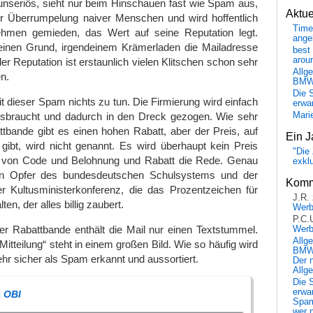
g unseriös, sieht nur beim Hinschauen fast wie Spam aus,
Aktu
er Überrumpelung naiver Menschen und wird hoffentlich
Time
hmen gemieden, das Wert auf seine Reputation legt.
ange
einen Grund, irgendeinem Krämerladen die Mailadresse
best 
arou
er Reputation ist erstaunlich vielen Klitschen schon sehr
Allg
n.
BM
Die 
it dieser Spam nichts zu tun. Die Firmierung wird einfach
erwar
ssbraucht und dadurch in den Dreck gezogen. Wie sehr
Mari
ttbande gibt es einen hohen Rabatt, aber der Preis, auf
Ein J
gibt, wird nicht genannt. Es wird überhaupt kein Preis
"Die 
r von Code und Belohnung und Rabatt die Rede. Genau
exkl
elen Opfer des bundesdeutschen Schulsystems und der
Komm
r Kultusministerkonferenz, die das Prozentzeichen für
J.R.
en, der alles billig zaubert.
Wer
P.C.
er Rabattbande enthält die Mail nur einen Textstummel.
Wer
Allg
„Mitteilung“ steht in einem großen Bild. Wie so häufig wird
BMW 
ehr sicher als Spam erkannt und aussortiert.
Der 
Allg
Die 
erwar
| OBI
Spa
wer n