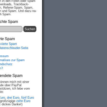
 in den Fo­ren oder Spam
wn­loads, Track­back-
, Re­fe­rer-Spam, Spam,
 und Spam. Und da­zu na­
ich Spam.
chte Spam
rte Spam
ivierte Spam
Datenschleuder-Seite
essum
rmatives zur Spam
ndschutz
m?
endete Spam
können mich mit einer
de über PayPal
rstützen, ich lebe vom
ln:
Euro
,
drei Euro
,
fünf Euro
 großzügige
zehn Euro
z dickes Danke!)