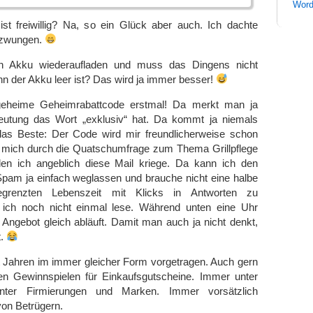
Word
ist freiwillig? Na, so ein Glück aber auch. Ich dachte
rzwungen.
 Akku wiederaufladen und muss das Dingens nicht
 der Akku leer ist? Das wird ja immer besser!
eheime Geheimrabattcode erstmal! Da merkt man ja
eutung das Wort „exklusiv“ hat. Da kommt ja niemals
das Beste: Der Code wird mir freundlicherweise schon
ch mich durch die Quatschumfrage zum Thema Grillpflege
llen ich angeblich diese Mail kriege. Da kann ich den
Spam ja einfach weglassen und brauche nicht eine halbe
grenzten Lebenszeit mit Klicks in Antworten zu
 ich noch nicht einmal lese. Während unten eine Uhr
as Angebot gleich abläuft. Damit man auch ja nicht denkt,
t.
t Jahren im immer gleicher Form vorgetragen. Auch gern
en Gewinnspielen für Einkaufsgutscheine. Immer unter
nter Firmierungen und Marken. Immer vorsätzlich
von Betrügern.