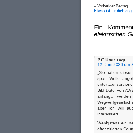
« Vorheriger Beitrag
Etwas ist für dich a
Ein Kommen
elektrischen Gri
P.C.User
sagt:
12. Juni 2026 um 
„Sie halten diese
spam-Welle angeh
unter „consorciori
Bild-Datei von AW
anfängt, werden
Wegwerfgesellschaf
aber ich will a
interessiert.
Wenigstens ein ne
öfter zitierten Co