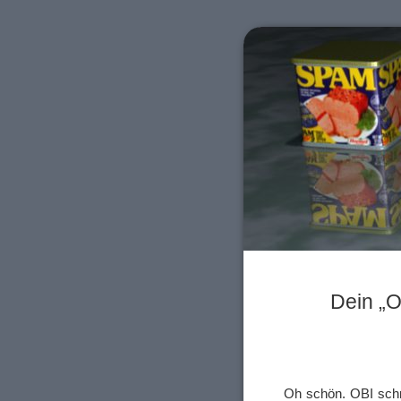
Dein „O
Oh schön. OBI schr