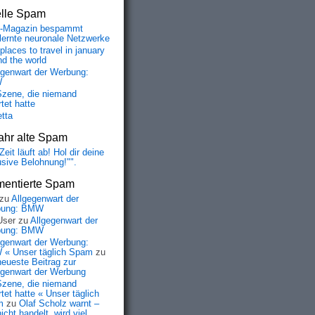
elle Spam
-Magazin bespammt
lernte neuronale Netzwerke
places to travel in january
nd the world
egenwart der Werbung:
W
Szene, die niemand
tet hatte
etta
ahr alte Spam
Zeit läuft ab! Hol dir deine
usive Belohnung!"".
entierte Spam
zu
Allgegenwart der
bung: BMW
User
zu
Allgegenwart der
bung: BMW
egenwart der Werbung:
« Unser täglich Spam
zu
neueste Beitrag zur
egenwart der Werbung
Szene, die niemand
tet hatte « Unser täglich
m
zu
Olaf Scholz warnt –
icht handelt, wird viel