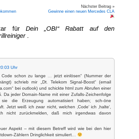
Nächster Beitrag »
ngekommen
Gewinne einen neuen Mercedes CLA
tar für
Dein „OBI“ Rabatt auf den
llreiniger .
20:03 Uhr
n Code schon zu lange … jetzt einlösen“ (Nummer der
ängt) schrieb mir „Dt. Telekom Signal-Boost“ (email
da.com“ bei outlook) und schickte html zum Abrufen einer
S. Da jeder Domain-Name mit einer Zufalls-Zeichenfolge
 sie die Erzeugung automatisiert haben; sch-öne
t. Jetzt weiß ich zwar nicht, welchen ‚Code‘ ich ‚halte‘,
uch nicht zurückmelden, daß mich irgendwas davon
uer Aspekt – mit diesem Betreff wird wie bei den hier
untdown-Zählern Dringlichkeit simuliert…