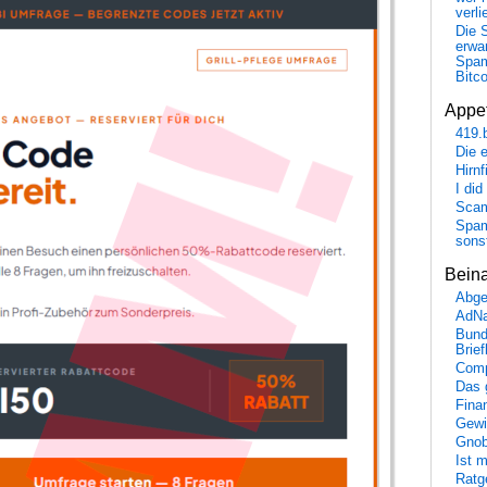
verli
Die 
erwar
Spa
Bitc
Appet
419.
Die 
Hirn
I did
Scam
Spam
sons
Bein
Abge
AdN
Bund
Brie
Comp
Das 
Fina
Gewi
Gnob
Ist 
Ratge