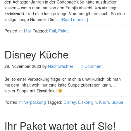
den Achtziger Jahren in der Codepage 850 hätte ausdrücken
lassen – wenn man mal von den Emojis absieht. 𝕴𝖈𝖍 𝖇𝖎𝖓 𝖓𝖎𝖈𝖍𝖙
𝖇𝖊𝖊𝖎𝖓𝖉𝖗𝖚𝖈𝖐𝖙. Und eine lustige lange Nummer gibt es auch. So eine
lustige, lange Nummer. Die …
[Read more…]
Posted in:
Mail
Tagged:
Fail
,
Paket
Disney Küche
28. November 2023
by
Nachtwächter
1 Comment
Bei so einer Verpackung frage ich mich ja unwillkürlich, ob man
mit dem Inhalt wohl nur eine kalte Suppe zubereiten kann…
lecker Suppe mit Eiswürfeln!
Posted in:
Verpackung
Tagged:
Disney
,
Eiskönigin
,
Knorr
,
Suppe
Ihr Paket wartet auf Sie!