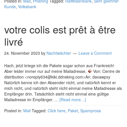
Posted in:
Mail
,
Phishing
Tagged:
Raiffeisenbank
,
Sehr geehrter
Kunde
,
Volksbank
votre colis est prêt à être
livré
24. November 2023
by
Nachtwächter
Leave a Comment
Hach, jetzt kriege ich die Pakete sogar schon aus Frankreich!
Aber leider immer nur auf meine Mailadresse.
Von: Centre de
distribution <noreply634@kiki.ddnsking.com>An: davawpxy
Natürlich kenne ich den Absender nicht, und natürlich kennt er
mich nicht, und natürlich steht nicht einmal meine Mailadresse als
Empfänger drin. Tatsächlich steht nicht einmal eine gültige
Mailadresse im Empfänger. …
[Read more…]
Posted in:
Mail
Tagged:
Click here
,
Paket
,
Spamprosa