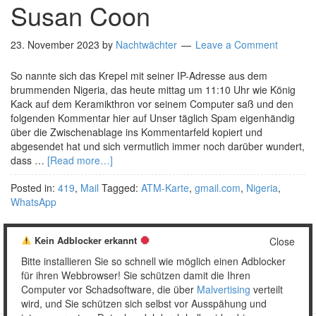
Susan Coon
23. November 2023
by
Nachtwächter
Leave a Comment
So nannte sich das Krepel mit seiner IP-Adresse aus dem
brummenden Nigeria, das heute mittag um 11:10 Uhr wie König
Kack auf dem Keramikthron vor seinem Computer saß und den
folgenden Kommentar hier auf Unser täglich Spam eigenhändig
über die Zwischenablage ins Kommentarfeld kopiert und
abgesendet hat und sich vermutlich immer noch darüber wundert,
dass …
[Read more…]
Posted in:
419
,
Mail
Tagged:
ATM-Karte
,
gmail.com
,
Nigeria
,
WhatsApp
Kein Adblocker erkannt
Close
Bitte installieren Sie so schnell wie möglich einen Adblocker
1
2
…
4
Weiter »
für ihren Webbrowser! Sie schützen damit die Ihren
Computer vor Schadsoftware, die über
Malvertising
verteilt
wird, und Sie schützen sich selbst vor Ausspähung und