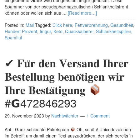
eingebettete Grafik wird übrigens bei Imgur gehostet. Diese
Spammer von der pseudopharmazeutischen Schlankheitsfront
können oder wollen sich aus …
[Read more…]
Posted in:
Mail
Tagged:
Click here
,
Fettverbrennung
,
Gesundheit
,
Hundert Prozent
,
Imgur
,
Keto
,
Quacksalberei
,
Schlankheitspillen
,
Spamflut
✔ 𝐅𝐮̈𝐫 𝐝𝐞𝐧 𝐕𝐞𝐫𝐬𝐚𝐧𝐝 𝐈𝐡𝐫𝐞𝐫
𝐁𝐞𝐬𝐭𝐞𝐥𝐥𝐮𝐧𝐠 𝐛𝐞𝐧𝐨̈𝐭𝐢𝐠𝐞𝐧 𝐰𝐢𝐫
𝐈𝐡𝐫𝐞 𝐁𝐞𝐬𝐭𝐚̈𝐭𝐢𝐠𝐮𝐧𝐠
#𝗚472846293
29. November 2023
by
Nachtwächter
1 Comment
Abt.: Ganz schlechte Paketspam
Oh, schön! Unicodezeichen
im Betreff, um damit einen Text auszudrücken, der sich bereits in