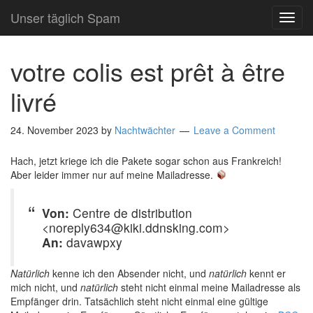
Unser täglich Spam
TOG
NAVI
votre colis est prêt à être
livré
24. November 2023
by
Nachtwächter
Leave a Comment
Hach, jetzt kriege ich die Pakete sogar schon aus Frankreich!
Aber leider immer nur auf meine Mailadresse.
Von:
Centre de distribution
<noreply634@kiki.ddnsking.com>
An:
davawpxy
Natürlich
kenne ich den Absender nicht, und
natürlich
kennt er
mich nicht, und
natürlich
steht nicht einmal meine Mailadresse als
Empfänger drin. Tatsächlich steht nicht einmal eine gültige