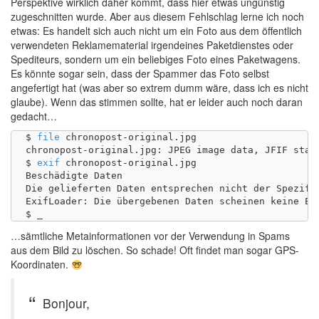
Perspektive wirklich daher kommt, dass hier etwas ungünstig
zugeschnitten wurde. Aber aus diesem Fehlschlag lerne ich noch
etwas: Es handelt sich auch nicht um ein Foto aus dem öffentlich
verwendeten Reklamematerial irgendeines Paketdienstes oder
Spediteurs, sondern um ein beliebiges Foto eines Paketwagens.
Es könnte sogar sein, dass der Spammer das Foto selbst
angefertigt hat (was aber so extrem dumm wäre, dass ich es nicht
glaube). Wenn das stimmen sollte, hat er leider auch noch daran
gedacht…
$ 
file
 chronopost-original.jpg 

chronopost-original.jpg: JPEG image data, JFIF stan
$ 
exif
 chronopost-original.jpg 

Beschädigte Daten

Die gelieferten Daten entsprechen nicht der Spezifik
ExifLoader: Die übergebenen Daten scheinen keine EXI
…sämtliche Metainformationen vor der Verwendung in Spams
aus dem Bild zu löschen. So schade! Oft findet man sogar GPS-
Koordinaten.
Bonjour,