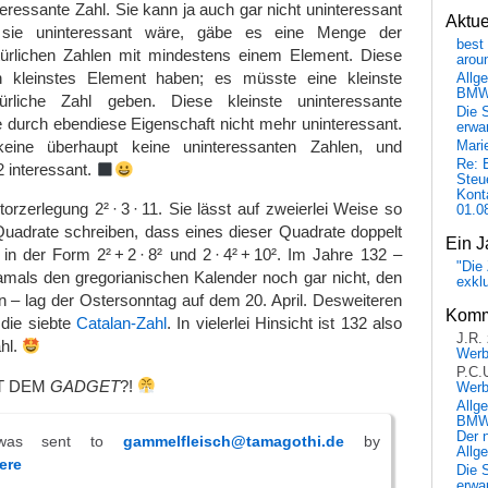
teressante Zahl. Sie kann ja auch gar nicht uninteressant
Aktu
sie uninteressant wäre, gäbe es eine Menge der
best 
türlichen Zahlen mit mindestens einem Element. Diese
arou
kleinstes Element haben; es müsste eine kleinste
Allg
BM
türliche Zahl geben. Diese kleinste uninteressante
Die 
e durch ebendiese Eigenschaft nicht mehr uninteressant.
erwar
keine überhaupt keine uninteressanten Zahlen, und
Mari
Re: 
2 interessant.
Steu
Kont
ktorzerlegung
2² · 3 · 11
. Sie lässt auf zweierlei Weise so
01.0
uadrate schreiben, dass eines dieser Quadrate doppelt
Ein J
 in der Form
2² + 2 · 8²
und
2 · 4² + 10²
. Im Jahre 132 –
"Die 
amals den gregorianischen Kalender noch gar nicht, den
exkl
 – lag der Ostersonntag auf dem 20. April. Desweiteren
Komm
 die siebte
Catalan-Zahl
. In vielerlei Hinsicht ist 132 also
J.R.
ahl.
Wer
P.C.
IT DEM
GADGET
?!
Wer
Allg
BMW 
Der 
 was sent to
gammelfleisch@tamagothi.de
by
Allg
ere
Die 
erwar