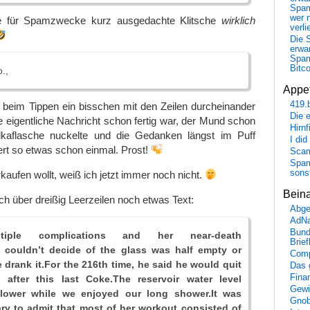
Spa
wer n
re für Spamzwecke kurz ausgedachte Klitsche
wirklich
verli
Die 
erwar
Spa
Bitc
.,
Appet
419.
r beim Tippen ein bisschen mit den Zeilen durcheinander
Die 
eigentliche Nachricht schon fertig war, der Mund schon
Hirn
kaflasche nuckelte und die Gedanken längst im Puff
I did
ert so etwas schon einmal. Prost!
Scam
Spam
sons
kaufen wollt, weiß ich jetzt immer noch nicht.
Bein
h über dreißig Leerzeilen noch etwas Text:
Abge
AdN
Bund
ltiple complications and her near-death
Brie
 couldn’t decide of the glass was half empty or
Comp
e drank it.For the 216th time, he said he would quit
Das 
Fina
 after this last Coke.The reservoir water level
Gewi
lower while we enjoyed our long shower.It was
Gnob
Mary to admit that most of her workout consisted of