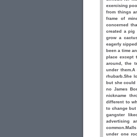
exercising poo
from things a
frame of min
concerned tha
created a pig
grow a cactus
eagerly sipped
been a time an
place except 
around, the 
under them.A 
rhubarb.She l
but she could t
no James Bon
nickname thr
different to 
to change but
gangster like
advertising 
common.Malls 
under one ro