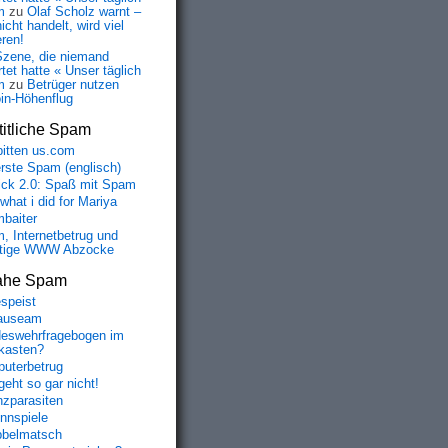
m
zu
Olaf Scholz warnt –
icht handelt, wird viel
eren!
Szene, die niemand
tet hatte « Unser täglich
m
zu
Betrüger nutzen
oin-Höhenflug
itliche Spam
bitten us.com
erste Spam (englisch)
fick 2.0: Spaß mit Spam
 what i did for Mariya
baiter
, Internetbetrug und
tige WWW Abzocke
ahe Spam
speist
auseam
eswehrfragebogen im
fkasten?
uterbetrug
geht so gar nicht!
nzparasiten
nnspiele
belmatsch