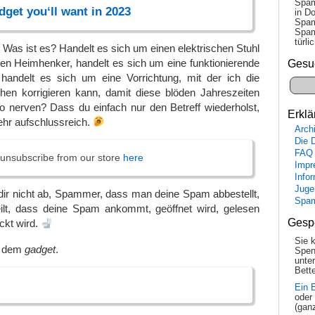
Spam
dget you‘ll want in 2023
in Do
Spam
Spam
tür­l
as ist es? Handelt es sich um einen elektrischen Stuhl
ten Heimhenker, handelt es sich um eine funktionierende
Gesu
handelt es sich um eine Vorrichtung, mit der ich die
hen korrigieren kann, damit diese blöden Jahreszeiten
o nerven? Dass du einfach nur den Betreff wiederholst,
Erklä
 sehr aufschlussreich.
Arch
Die 
FAQ
unsubscribe from our store
here
Impr
Info
Juge
dir nicht ab, Spammer, dass man deine Spam abbestellt,
Spa
ilt, dass deine Spam ankommt, geöffnet wird, gelesen
Gesp
ckt wird.
Sie 
t dem
gadget
.
Spen
unte
Bette
Ein 
oder
(gan