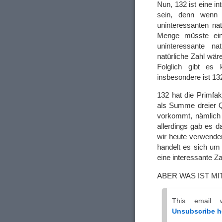
Nun, 132 ist eine in
sein, denn wenn 
uninteressanten na
Menge müsste ein 
uninteressante na
natürliche Zahl wär
Folglich gibt es 
insbesondere ist 13
132 hat die Primfa
als Summe dreier Q
vorkommt, nämlich
allerdings gab es d
wir heute verwenden
handelt es sich um
eine interessante Z
ABER WAS IST M
This email
Unsubscribe h