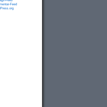
rags-Feed
entar-Feed
Press.org