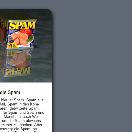
 die Spam
s hier ist Spam. Spam aus
Mail, Spam in den Kom­
aren, ge­twit­ter­te Spam,
 für Spam und Spam und
. Manch­mal auch Wer­
, um die Spam ab­wechs­
­reich­er zu mach­en. Aber
ber­wiegt die Spam, ob