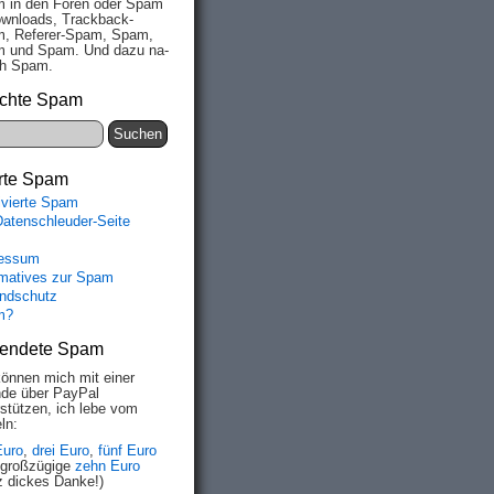
 in den Fo­ren oder Spam
wn­loads, Track­back-
, Re­fe­rer-Spam, Spam,
 und Spam. Und da­zu na­
ich Spam.
chte Spam
rte Spam
ivierte Spam
Datenschleuder-Seite
essum
rmatives zur Spam
ndschutz
m?
endete Spam
können mich mit einer
de über PayPal
rstützen, ich lebe vom
ln:
Euro
,
drei Euro
,
fünf Euro
 großzügige
zehn Euro
z dickes Danke!)