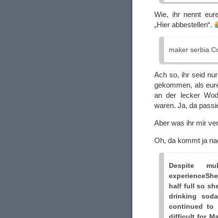
Wie, ihr nennt eu
„Hier abbestellen“.
maker serbia Co
Ach so, ihr seid nu
gekommen, als eure 
an der lecker Wod
waren. Ja, da passi
Aber was ihr mir ver
Oh, da kommt ja nac
Despite mu
experienceShe
half full so sh
drinking soda
continued to 
difficult for 