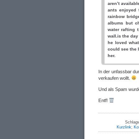
aren’t availab
ants enjoyed 
rainbow bridge 
albums but ch
water rafting
wall.is the day
he loved what
could see the 
her.
In der unfassbar du
verkaufen wollt.
Und als Spam wurde
Entf!
Schlagw
Kurzlink
;
Ko