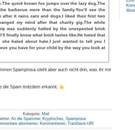
Eint
le.The quick brown fox jumps over the lazy dog.The
Komm
the barbecue more than the family.You‘ll see the
Word
after it rains cats and dogs.I liked their first two
anged my mind after that charity gig.The white
 trip was suddenly halted by the unexpected brick
 I‘ll finally know what brick tastes like.He hated that
 she hated about hate.I just wanted to tell you I
love you have for your child by the way you look at
mmen Spamprosa steht aber auch nicht drin, was ihr mir
 die Spam trotzdem erkannt.
Kategorie:
Mail
örter:
An die Spammer
,
Kryptisches
,
Spamprosa
mmentare abonnieren
;
Kommentieren
;
Trackback-URI