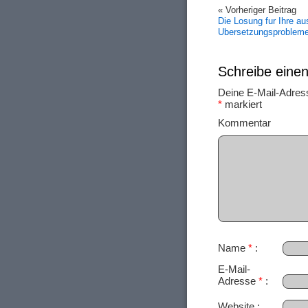
« Vorheriger Beitrag
Die Losung fur Ihre a
Ubersetzungsproblem
Schreibe ein
Deine E-Mail-Adresse
*
markiert
Ko
Name
*
E-Mail-
Adresse
*
Website