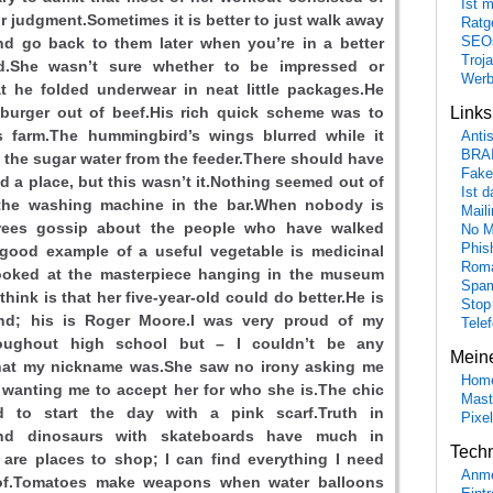
Ist 
r judgment.Sometimes it is better to just walk away
Ratge
nd go back to them later when you’re in a better
SEO
Troj
d.She wasn’t sure whether to be impressed or
Wer
t he folded underwear in neat little packages.He
 burger out of beef.His rich quick scheme was to
Link
 farm.The hummingbird’s wings blurred while it
Anti
BRA
 the sugar water from the feeder.There should have
Fake
d a place, but this wasn’t it.Nothing seemed out of
Ist 
the washing machine in the bar.When nobody is
Maili
trees gossip about the people who have walked
No M
Phis
good example of a useful vegetable is medicinal
Roma
ooked at the masterpiece hanging in the museum
Spa
hink is that her five-year-old could do better.He is
Stop
d; his is Roger Moore.I was very proud of my
Tele
oughout high school but – I couldn’t be any
Mein
what my nickname was.She saw no irony asking me
Hom
 wanting me to accept her for who she is.The chic
Mast
d to start the day with a pink scarf.Truth in
Pixe
and dinosaurs with skateboards have much in
Tech
are places to shop; I can find everything I need
Anme
of.Tomatoes make weapons when water balloons