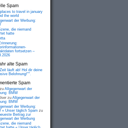
elle Spam
places to travel in january
nd the world
egenwart der Werbung:
W
Szene, die niemand
tet hatte
etta
Erinnerung:
erinformationen-
aktdaten fortsetzen –
8.2026
ahr alte Spam
Zeit läuft ab! Hol dir deine
usive Belohnung!"".
entierte Spam
zu
Allgegenwart der
bung: BMW
User
zu
Allgegenwart der
bung: BMW
egenwart der Werbung:
« Unser täglich Spam
zu
neueste Beitrag zur
egenwart der Werbung
Szene, die niemand
tet hatte « Unser täglich