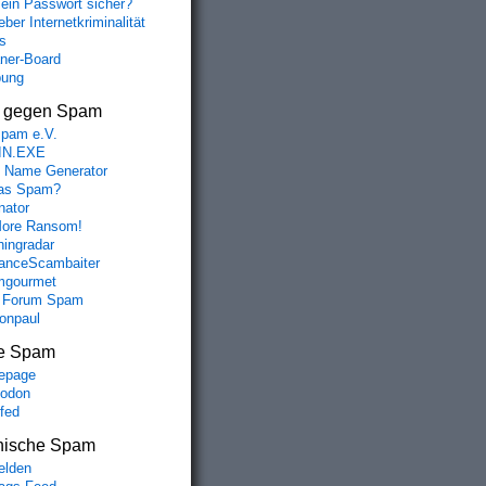
mein Passwort sicher?
ber Internetkriminalität
s
aner-Board
bung
s gegen Spam
spam e.V.
IN.EXE
 Name Generator
das Spam?
nator
ore Ransom!
hingradar
nceScambaiter
mgourmet
 Forum Spam
fonpaul
e Spam
epage
odon
lfed
nische Spam
lden