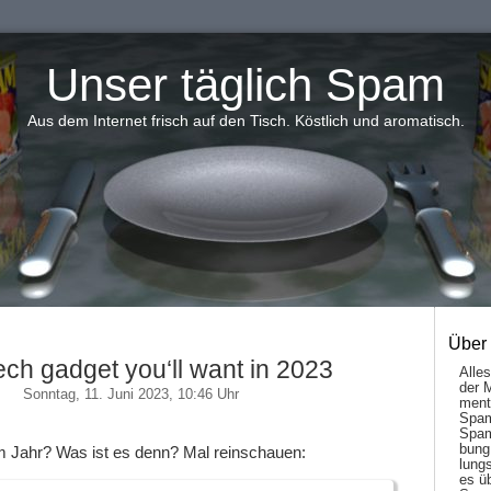
Unser täglich Spam
Aus dem Internet frisch auf den Tisch. Köstlich und aromatisch.
Über
ech gadget you‘ll want in 2023
Alle
der 
Sonntag, 11. Juni 2023, 10:46 Uhr
men­t
Spam
Spam
bung
m Jahr? Was ist es denn? Mal reinschauen:
lungs
es ü