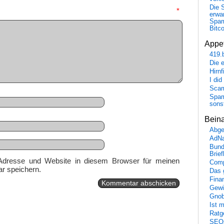
Die 
mmentar
*
erwar
Spa
Bitc
Appet
419.
Die 
Hirn
I did
Scam
Spam
sons
Bein
Abge
AdN
Bund
Brie
Adresse und Website in diesem Browser für meinen
Comp
r speichern.
Das 
Fina
Gewi
Gnob
Ist 
Ratge
SEO