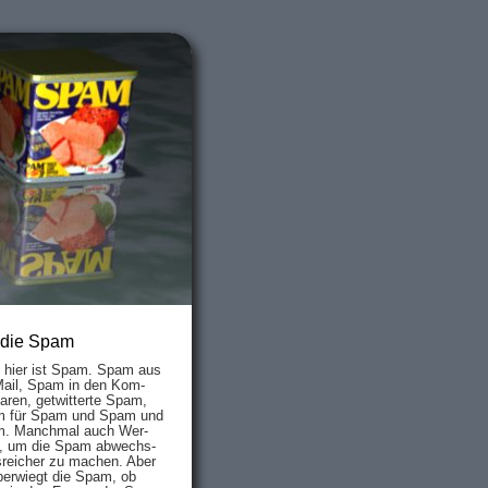
 die Spam
s hier ist Spam. Spam aus
Mail, Spam in den Kom­
aren, ge­twit­ter­te Spam,
 für Spam und Spam und
. Manch­mal auch Wer­
, um die Spam ab­wechs­
­reich­er zu mach­en. Aber
ber­wiegt die Spam, ob