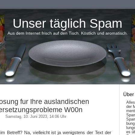
Unser täglich Spam
Aus dem Internet frisch auf den Tisch. Köstlich und aromatisch.
Über
osung fur Ihre auslandischen
Alle
der 
ersetzungsprobleme W00n
men­t
Spam
Samstag, 10. Juni 2023, 14:06 Uhr
Spam
bung
lungs
es ü
m Betreff? Na, vielleicht ist ja wenigstens der Text der