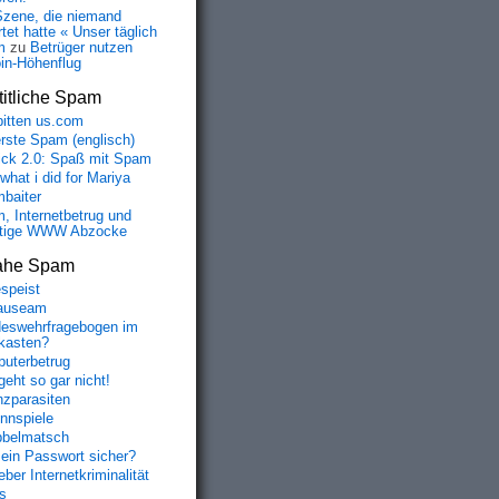
Szene, die niemand
tet hatte « Unser täglich
m
zu
Betrüger nutzen
oin-Höhenflug
itliche Spam
bitten us.com
erste Spam (englisch)
fick 2.0: Spaß mit Spam
 what i did for Mariya
baiter
, Internetbetrug und
tige WWW Abzocke
ahe Spam
speist
auseam
eswehrfragebogen im
fkasten?
uterbetrug
geht so gar nicht!
nzparasiten
nnspiele
belmatsch
mein Passwort sicher?
ber Internetkriminalität
s