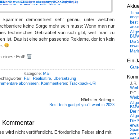
Aktu
Time
ange
r Spammer demonstriert sehr genau, unter welchen
best 
chbarriere keine Sorge mehr sein muss: Wenn man nur
arou
hes technisches Gebrabbel von sich gibt, weil man zu
Allg
BM
st. Das ist eine sehr passende Reklame, der ich kein
Die 
e.
erwar
Mari
h eines: Entf!
Ein J
Gute
Kategorie:
Mail
Komm
chlagwörter:
Fail
,
Realsatire
,
Übersetzung
mmentare abonnieren
;
Kommentieren
;
Trackback-URI
J.R.
Wer
P.C.
Wer
Nächster Beitrag »
Allg
Best tech gadget you‘ll want in 2023
BMW 
Der 
Allg
Die 
en Kommentar
erwar
Spa
 wird nicht veröffentlicht.
Erforderliche Felder sind mit
wer n
verli