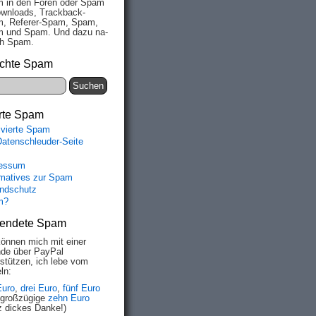
 in den Fo­ren oder Spam
wn­loads, Track­back-
, Re­fe­rer-Spam, Spam,
 und Spam. Und da­zu na­
ich Spam.
chte Spam
rte Spam
ivierte Spam
Datenschleuder-Seite
essum
rmatives zur Spam
ndschutz
m?
endete Spam
können mich mit einer
de über PayPal
rstützen, ich lebe vom
ln:
Euro
,
drei Euro
,
fünf Euro
 großzügige
zehn Euro
z dickes Danke!)