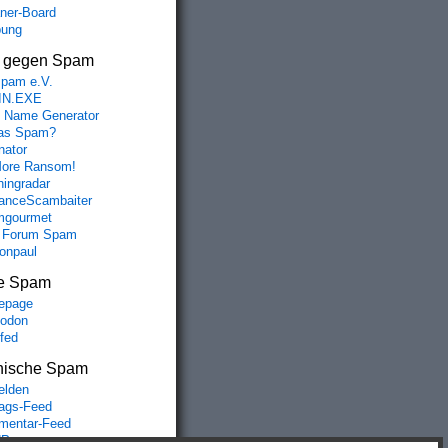
aner-Board
bung
s gegen Spam
spam e.V.
IN.EXE
 Name Generator
das Spam?
nator
ore Ransom!
hingradar
nceScambaiter
mgourmet
 Forum Spam
fonpaul
e Spam
epage
odon
lfed
nische Spam
lden
rags-Feed
entar-Feed
Press.org