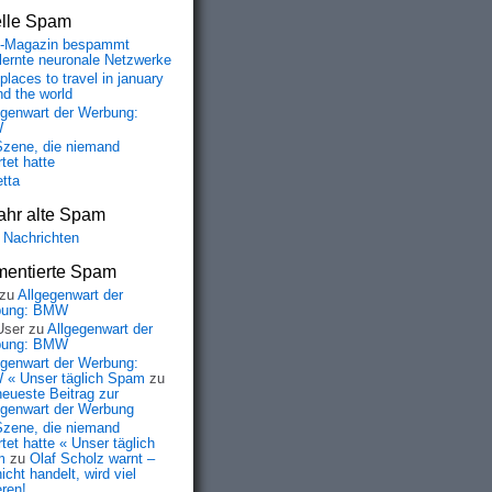
elle Spam
-Magazin bespammt
lernte neuronale Netzwerke
places to travel in january
nd the world
egenwart der Werbung:
W
Szene, die niemand
tet hatte
etta
ahr alte Spam
 Nachrichten
entierte Spam
zu
Allgegenwart der
bung: BMW
User
zu
Allgegenwart der
bung: BMW
egenwart der Werbung:
« Unser täglich Spam
zu
neueste Beitrag zur
egenwart der Werbung
Szene, die niemand
tet hatte « Unser täglich
m
zu
Olaf Scholz warnt –
icht handelt, wird viel
eren!