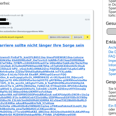
Spam
rfrei:
in Do
Spam
Spam
tür­l
Gesu
Erklä
Arch
Die 
FAQ
Impr
Info
Juge
Spa
Gesp
Sie 
Spen
unte
Bette
Ein 
oder
(gan