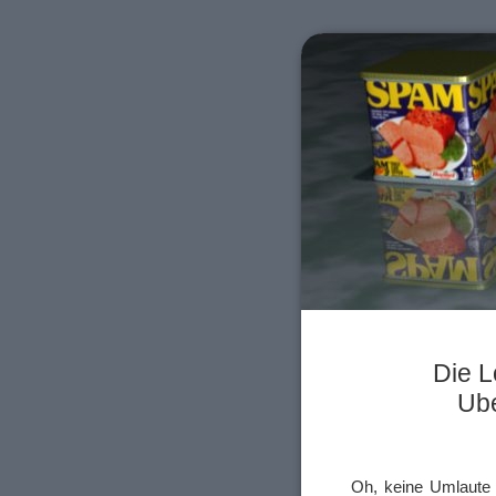
Die L
Ub
Oh, keine Umlaute i