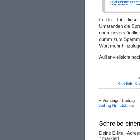
In der Tat, diese
Umständen die Spra
noch unverständlic
dumm zum Spammen i
Wort mehr hinzufüg
Außer vielleicht noc
S
Kurzlink
;
Ko
« Vorheriger Beitrag
Antrag Nr: icb2355j
Schreibe ein
Deine E-Mail-Adresse
*
markiert