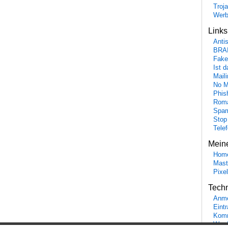
Troj
Wer
Link
Anti
BRA
Fake
Ist 
Maili
No M
Phis
Roma
Spa
Stop
Tele
Mein
Hom
Mast
Pixe
Tech
Anme
Eint
Komm
Word