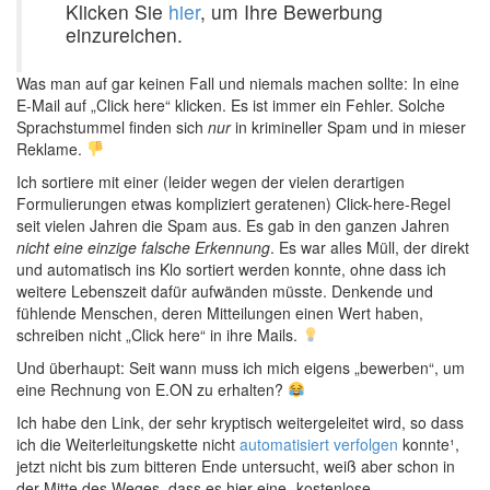
Klicken Sie
hier
, um Ihre Bewerbung
einzureichen.
Was man auf gar keinen Fall und niemals machen sollte: In eine
E-Mail auf „Click here“ klicken. Es ist immer ein Fehler. Solche
Sprachstummel finden sich
nur
in krimineller Spam und in mieser
Reklame.
Ich sortiere mit einer (leider wegen der vielen derartigen
Formulierungen etwas kompliziert geratenen) Click-here-Regel
seit vielen Jahren die Spam aus. Es gab in den ganzen Jahren
nicht eine einzige falsche Erkennung
. Es war alles Müll, der direkt
und automatisch ins Klo sortiert werden konnte, ohne dass ich
weitere Lebenszeit dafür aufwänden müsste. Denkende und
fühlende Menschen, deren Mitteilungen einen Wert haben,
schreiben nicht „Click here“ in ihre Mails.
Und überhaupt: Seit wann muss ich mich eigens „bewerben“, um
eine Rechnung von E.ON zu erhalten?
Ich habe den Link, der sehr kryptisch weitergeleitet wird, so dass
ich die Weiterleitungskette nicht
automatisiert verfolgen
konnte¹,
jetzt nicht bis zum bitteren Ende untersucht, weiß aber schon in
der Mitte des Weges, dass es hier eine „kostenlose