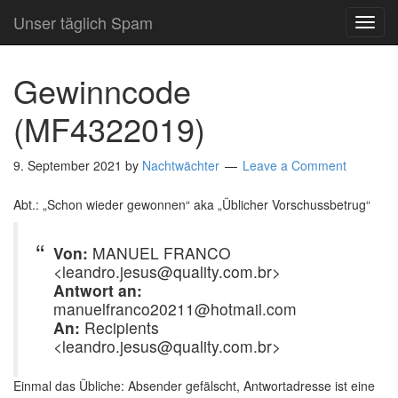
Unser täglich Spam
TOG
NAVI
Gewinncode
(MF4322019)
9. September 2021
by
Nachtwächter
Leave a Comment
Abt.: „Schon wieder gewonnen“ aka „Üblicher Vorschussbetrug“
Von:
MANUEL FRANCO
<leandro.jesus@quality.com.br>
Antwort an:
manuelfranco20211@hotmail.com
An:
Recipients
<leandro.jesus@quality.com.br>
Einmal das Übliche: Absender gefälscht, Antwortadresse ist eine