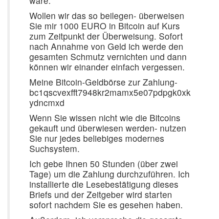
wäre.
Wollen wir das so beilegen- überweisen
Sie mir 1000 EURO in Bitcoin auf Kurs
zum Zeitpunkt der Überweisung. Sofort
nach Annahme von Geld ich werde den
gesamten Schmutz vernichten und dann
können wir einander einfach vergessen.
Meine Bitcoin-Geldbörse zur Zahlung-
bc1qscvexfft7948kr2mamx5e07pdpgk0xk
ydncmxd
Wenn Sie wissen nicht wie die Bitcoins
gekauft und überwiesen werden- nutzen
Sie nur jedes beliebiges modernes
Suchsystem.
Ich gebe Ihnen 50 Stunden (über zwei
Tage) um die Zahlung durchzuführen. Ich
installierte die Lesebestätigung dieses
Briefs und der Zeitgeber wird starten
sofort nachdem Sie es gesehen haben.